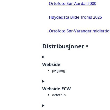
Ortofoto Sør-Aurdal 2000
Høydedata Bilde Troms 2025
Ortofoto Sør-Varanger midlertid
Distribusjoner
8
Webside
png
png
Webside ECW
octet
bin