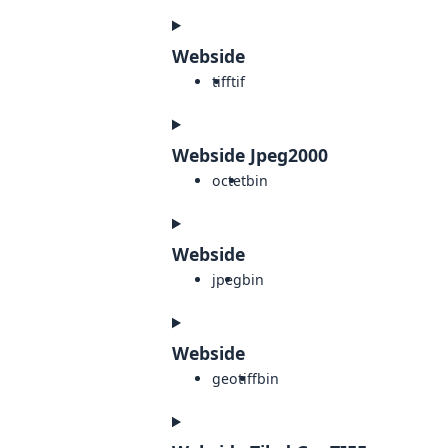
Webside
tiff
tif
Webside Jpeg2000
octet
bin
Webside
jpeg
bin
Webside
geotiff
bin