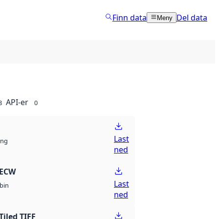
Finn data
Del data
Meny
API-er
8
0
Last
ng
ned
 ECW
Last
bin
ned
Tiled TIFF