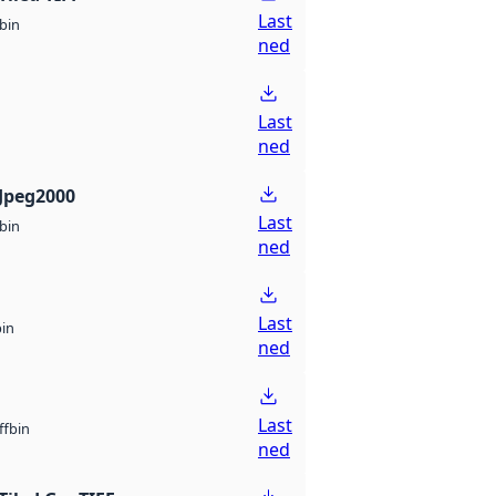
Last
bin
ned
Last
ned
Jpeg2000
Last
bin
ned
Last
bin
ned
Last
bin
ff
ned