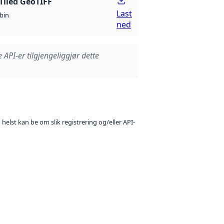
Tiled GeoTIFF
Last
bin
ned
e API-er tilgjengeliggjør dette
 helst kan be om slik registrering og/eller API-