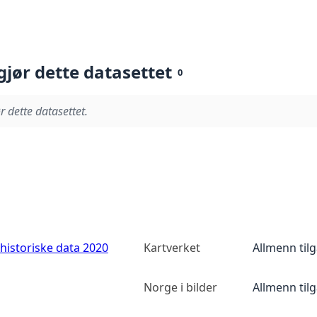
gjør dette datasettet
0
r dette datasettet.
historiske data 2020
Kartverket
Allmenn til
Norge i bilder
Allmenn til