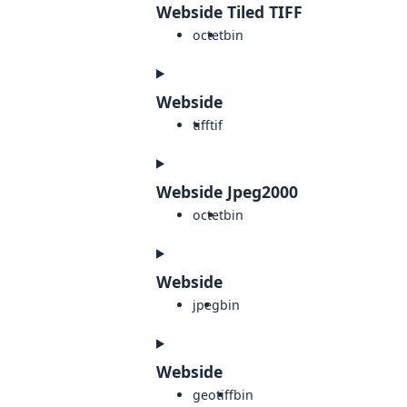
Webside Tiled TIFF
octet
bin
Webside
tiff
tif
Webside Jpeg2000
octet
bin
Webside
jpeg
bin
Webside
geotiff
bin