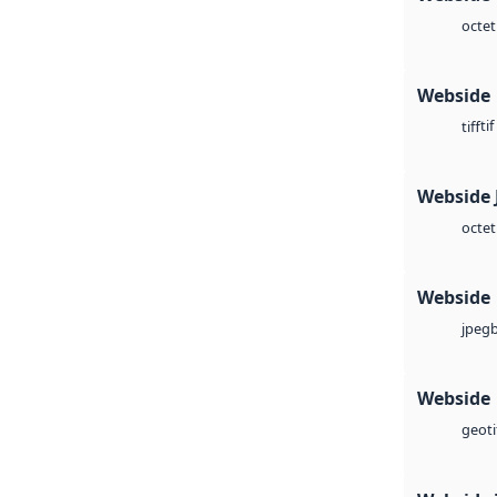
octet
Webside
tif
tiff
Webside 
octet
Webside
jpeg
Webside
geoti