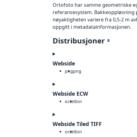
Ortofoto har samme geometriske egen
referansesystem. Bakkeoppløsning på
nøyaktigheten variere fra 0,5-2 m a
oppgitt i metadatainformasjonen.
Distribusjoner
8
Webside
png
png
Webside ECW
octet
bin
Webside Tiled TIFF
octet
bin