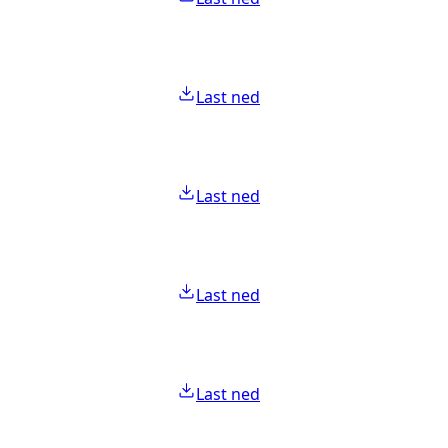
Last ned
Last ned
Last ned
Last ned