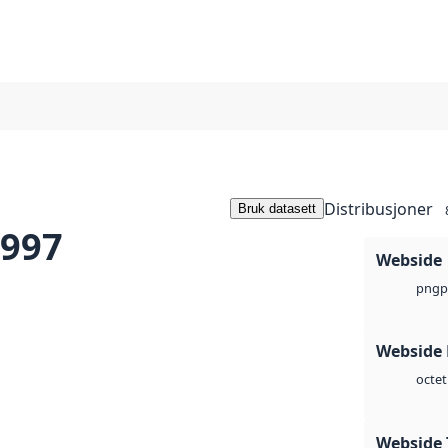
Distribusjoner
Bruk datasett
1997
Webside
p
png
Webside
octet
Webside 