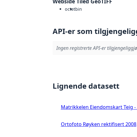
Webside Tiled GeoTIFF
octet
bin
API-er som tilgjengelig
Ingen registrerte API-er tilgjengeliggjø
Lignende datasett
Matrikkelen Eiendomskart Teig - 
Ortofoto Røyken rektifisert 2008