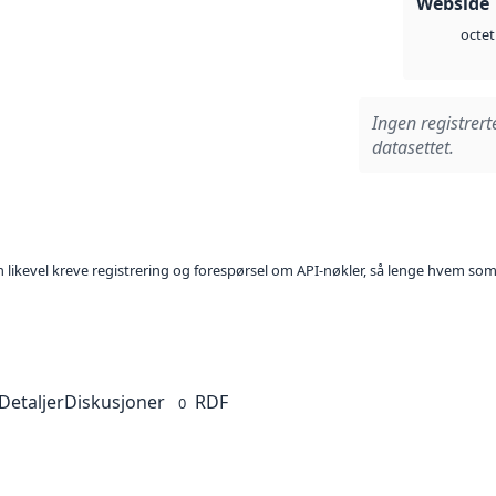
Webside 
octet
Ingen registrert
datasettet.
kan likevel kreve registrering og forespørsel om API-nøkler, så lenge hvem som
Detaljer
Diskusjoner
RDF
0