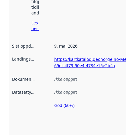
tilgjengelig
tidligere
andre steder.
Les mer om
høsting her
Sist oppdatert
:
9. mai 2026
Landingsside
:
https://kartkatalog.geonorge.no/Metad
69ef-4f79-90e4-4734e15e2b4a
Dokumentasjon
:
Ikke oppgitt
Datasettype
:
Ikke oppgitt
God (60%)
Metadatakvalitet
er en indikator
på hvor godt
datasettene er
beskrevet ved