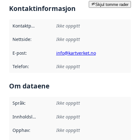
Skjul tomme rader
Kontaktinformasjon
Kontaktpunkt
:
Ikke oppgitt
Nettside
:
Ikke oppgitt
E-post
:
info@kartverket.no
Telefon
:
Ikke oppgitt
Om dataene
Språk
:
Ikke oppgitt
Innholdsleverandører
Ikke oppgitt
:
Opphav
:
Ikke oppgitt