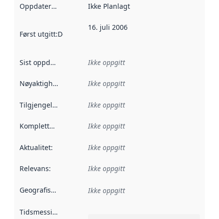
Oppdateringsfrekvens
Ikke Planlagt
:
16. juli 2006
Først utgitt
:
Denne datoen sier når dataene i dette datasettet 
Sist oppdatert
:
Ikke oppgitt
Nøyaktighet
:
Ikke oppgitt
Tilgjengelighet
:
Ikke oppgitt
Kompletthet
:
Ikke oppgitt
Aktualitet
:
Ikke oppgitt
Relevans
:
Ikke oppgitt
Geografisk avgrensning
:
Ikke oppgitt
Tidsmessig avgrensning
: