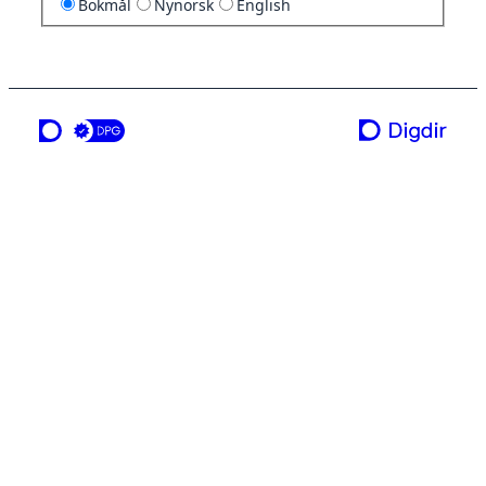
Bokmål
Nynorsk
English
en tjeneste fra