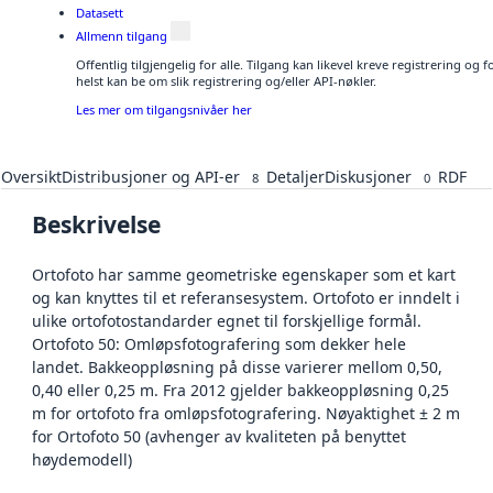
Datasett
Allmenn tilgang
Offentlig tilgjengelig for alle. Tilgang kan likevel kreve registrering o
helst kan be om slik registrering og/eller API-nøkler.
Les mer om tilgangsnivåer her
Oversikt
Distribusjoner og API-er
Detaljer
Diskusjoner
RDF
8
0
Beskrivelse
Ortofoto har samme geometriske egenskaper som et kart
og kan knyttes til et referansesystem. Ortofoto er inndelt i
ulike ortofotostandarder egnet til forskjellige formål.
Ortofoto 50: Omløpsfotografering som dekker hele
landet. Bakkeoppløsning på disse varierer mellom 0,50,
0,40 eller 0,25 m. Fra 2012 gjelder bakkeoppløsning 0,25
m for ortofoto fra omløpsfotografering. Nøyaktighet ± 2 m
for Ortofoto 50 (avhenger av kvaliteten på benyttet
høydemodell)