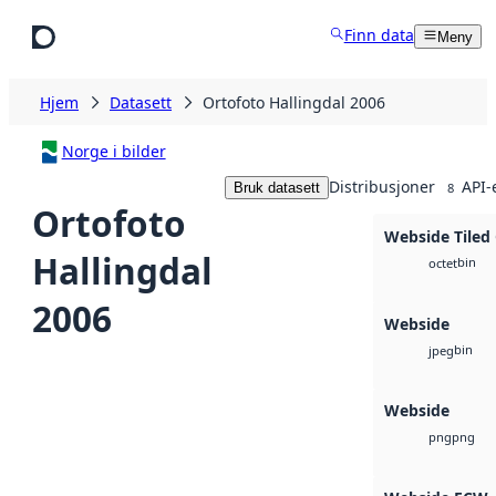
Hopp til hovedinnhold
Finn data
Meny
Hjem
Datasett
Ortofoto Hallingdal 2006
Norge i bilder
Distribusjoner
API-
Bruk datasett
8
Ortofoto
Webside Tiled
Hallingdal
bin
octet
2006
Webside
bin
jpeg
Webside
png
png