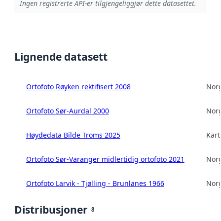
Ingen registrerte API-er tilgjengeliggjør dette datasettet.
Lignende datasett
Ortofoto Røyken rektifisert 2008
Norg
Ortofoto Sør-Aurdal 2000
Norg
Høydedata Bilde Troms 2025
Kart
Ortofoto Sør-Varanger midlertidig ortofoto 2021
Norg
Ortofoto Larvik - Tjølling - Brunlanes 1966
Norg
Distribusjoner
8