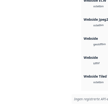
Webside ECW
bin
octet
Webside Jpeg
bin
octet
Webside
bin
geotiff
Webside
tif
tiff
Webside Tiled 
bin
octet
Ingen registrerte API-e