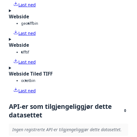
Last ned
Webside
geotiff
bin
Last ned
Webside
tiff
tif
Last ned
Webside Tiled TIFF
octet
bin
Last ned
API-er som tilgjengeliggjør dette
0
datasettet
Ingen registrerte API-er tilgjengeliggjør dette datasettet.