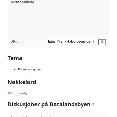
Metadatakvalitet
:
hjelp
avmetadata.
Les mer om
metadatakvalitet
her
URI:
Kopier
Tema
Regioner og byer
Nøkkelord
Ikke oppgitt
Diskusjoner på Datalandsbyen
0