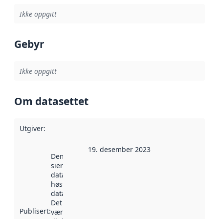
Ikke oppgitt
Gebyr
Ikke oppgitt
Om datasettet
Utgiver
:
19. desember 2023
Denne datoen
sier når
datasettet ble
høstet av
data.norge.no.
Det kan ha
Publisert
:
vært