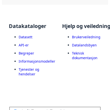
Datakataloger
Hjelp og veilednin
Datasett
Brukerveiledning
API-er
Datalandsbyen
Begreper
Teknisk
dokumentasjon
Informasjonsmodeller
Tjenester og
hendelser