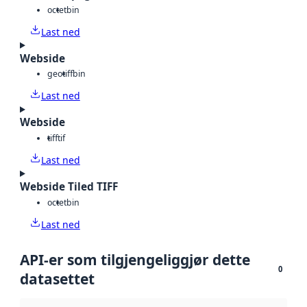
octet
bin
Last ned
Webside
geotiff
bin
Last ned
Webside
tiff
tif
Last ned
Webside Tiled TIFF
octet
bin
Last ned
API-er som tilgjengeliggjør dette
0
datasettet