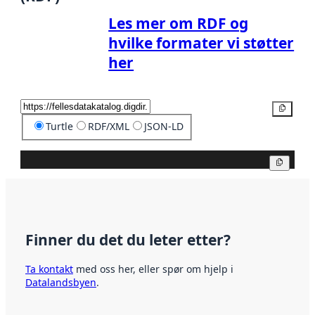
Les mer om RDF og
hvilke formater vi støtter
her
Kopier
Turtle
RDF/XML
JSON-LD
Kopier
Finner du det du leter etter?
Ta kontakt
med oss her, eller spør om hjelp i
Datalandsbyen
.