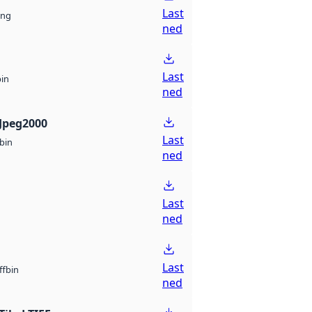
Last
ng
ned
Last
bin
ned
Jpeg2000
Last
bin
ned
Last
ned
Last
bin
ff
ned