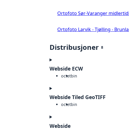
Ortofoto Sør-Varanger midlertid
Ortofoto Larvik - Tjølling - Brunl
Distribusjoner
8
Webside ECW
octet
bin
Webside Tiled GeoTIFF
octet
bin
Webside