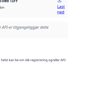
Tiled TIFF
Last
bin
ned
e API-er tilgjengeliggjør dette
 helst kan be om slik registrering og/eller API-