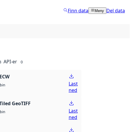
Finn data
Del data
Meny
API-er
8
0
 ECW
Last
bin
ned
Tiled GeoTIFF
Last
bin
ned