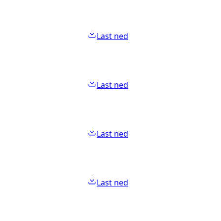
Last ned
Last ned
Last ned
Last ned