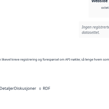
Webside 
octet
Ingen registrert
datasettet.
kan likevel kreve registrering og forespørsel om API-nøkler, så lenge hvem som
Detaljer
Diskusjoner
RDF
0