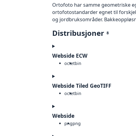
Ortofoto har samme geometriske egen
ortofotostandarder egnet til forskj
og jordbruksområder. Bakkeoppløsnin
Distribusjoner
8
Webside ECW
octet
bin
Webside Tiled GeoTIFF
octet
bin
Webside
png
png