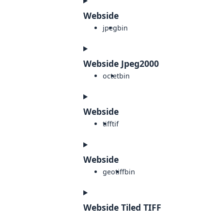
Webside
jpeg
bin
Webside Jpeg2000
octet
bin
Webside
tiff
tif
Webside
geotiff
bin
Webside Tiled TIFF