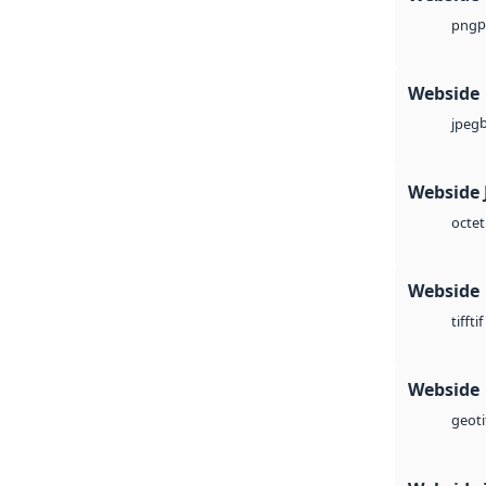
p
png
Webside
jpeg
Webside 
octet
Webside
tif
tiff
Webside
geoti