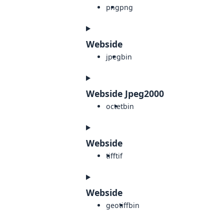
png
png
Webside
jpeg
bin
Webside Jpeg2000
octet
bin
Webside
tiff
tif
Webside
geotiff
bin