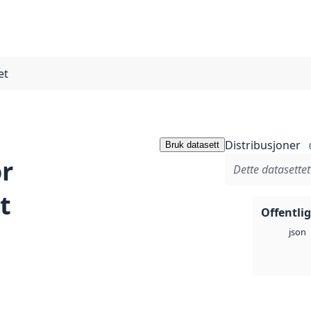
et
Distribusjoner
Bruk datasett
or
Dette datasettet
t
Offentlig
json