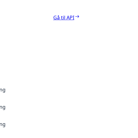
Gå til API
ang
ang
ang