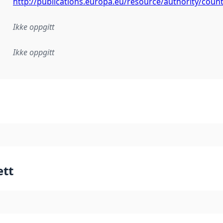
http://publications.europa.eu/resource/authority/cou
Ikke oppgitt
Ikke oppgitt
plementasjonsregel eller annen spesifikasjon, som ligger til
ett