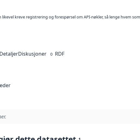
kan likevel kreve registrering og forespørsel om API-nøkler, så lenge hvem som
Detaljer
Diskusjoner
RDF
0
teder
er.
gjør dette datasettet
1