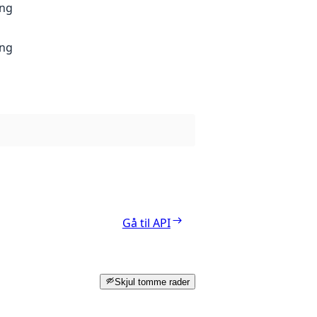
ang
ang
Gå til API
Skjul tomme rader