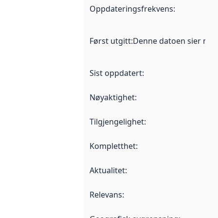
Oppdateringsfrekvens
:
Først utgitt
:
Denne datoen sier når d
Sist oppdatert
:
Nøyaktighet
:
Tilgjengelighet
:
Kompletthet
:
Aktualitet
:
Relevans
: