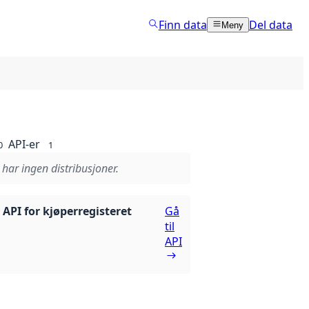
Finn data
Del data
Meny
API-er
0
1
 har ingen distribusjoner.
 API for kjøperregisteret
Gå
til
API