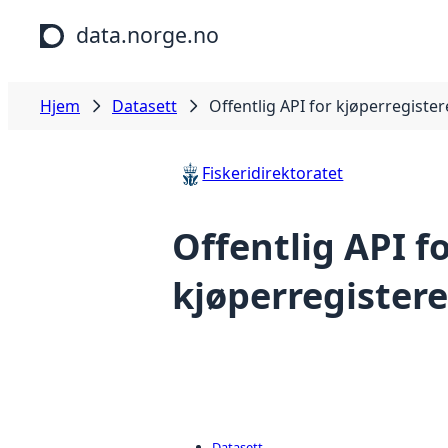
Hopp til hovedinnhold
data.norge.no
Hjem
Datasett
Offentlig API for kjøperregister
Fiskeridirektoratet
Offentlig API f
kjøperregistere
Datasett