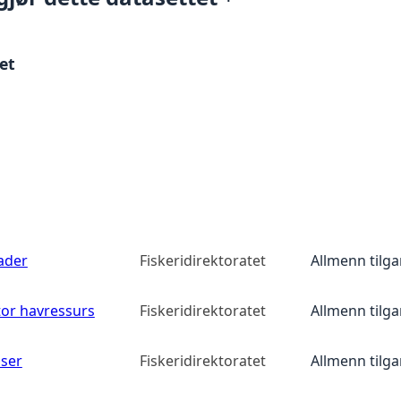
et
ader
Fiskeridirektoratet
Allmenn tilg
tor havressurs
Fiskeridirektoratet
Allmenn tilg
lser
Fiskeridirektoratet
Allmenn tilg