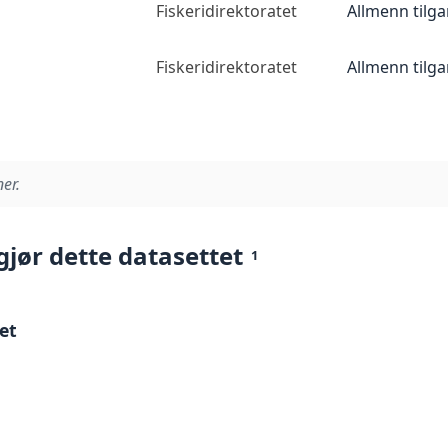
Fiskeridirektoratet
Allmenn tilg
Fiskeridirektoratet
Allmenn tilg
er.
gjør dette datasettet
1
et