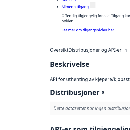
Allmenn tilgang
Offentlig tilgjengelig for alle. Tilgang 
nøkler.
Les mer om tilgangsnivåer her
Oversikt
Distribusjoner og API-er
1
Beskrivelse
API for uthenting av kjøpere/kjøpss
Distribusjoner
0
Dette datasettet har ingen distribusjon
API-er som tilgjengelig