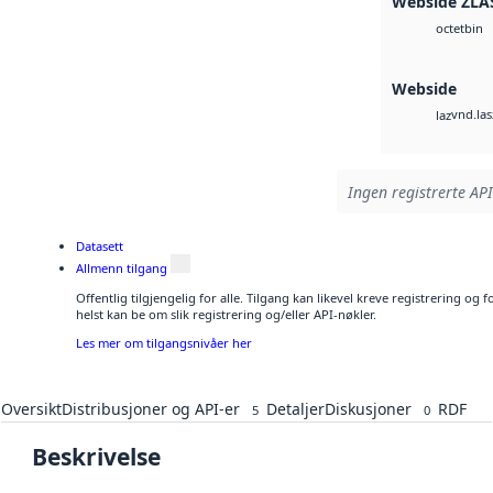
Webside ZLA
bin
octet
Webside
vnd.las
laz
Ingen registrerte API
Datasett
Allmenn tilgang
Offentlig tilgjengelig for alle. Tilgang kan likevel kreve registrering o
helst kan be om slik registrering og/eller API-nøkler.
Les mer om tilgangsnivåer her
Oversikt
Distribusjoner og API-er
Detaljer
Diskusjoner
RDF
5
0
Beskrivelse