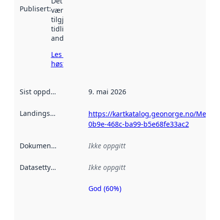
Det kan ha
Publisert
:
vært
tilgjengelig
tidligere
andre steder.
Les mer om
høsting her
Sist oppdatert
:
9. mai 2026
Landingsside
:
https://kartkatalog.geonorge.no/Metad
0b9e-468c-ba99-b5e68fe33ac2
Dokumentasjon
:
Ikke oppgitt
Datasettype
:
Ikke oppgitt
God (60%)
Metadatakvalitet
er en indikator
på hvor godt