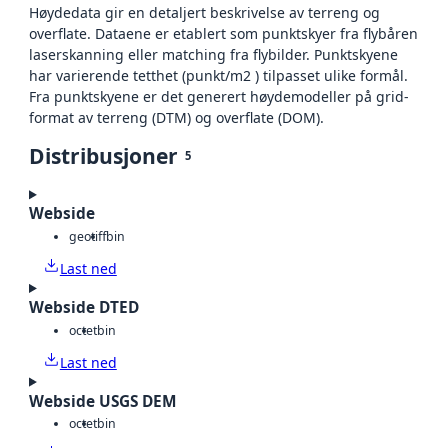
Høydedata gir en detaljert beskrivelse av terreng og
overflate. Dataene er etablert som punktskyer fra flybåren
laserskanning eller matching fra flybilder. Punktskyene
har varierende tetthet (punkt/m2 ) tilpasset ulike formål.
Fra punktskyene er det generert høydemodeller på grid-
format av terreng (DTM) og overflate (DOM).
Distribusjoner
5
Webside
geotiff
bin
Last ned
Webside DTED
octet
bin
Last ned
Webside USGS DEM
octet
bin