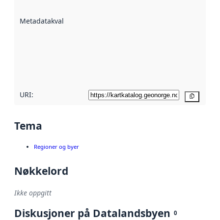
datasettene er
beskrevet ved
Metadatakvalitet
:
hjelp
avmetadata.
Les mer om
metadatakvalitet
her
URI:
Kopier
Tema
Regioner og byer
Nøkkelord
Ikke oppgitt
Diskusjoner på Datalandsbyen
0