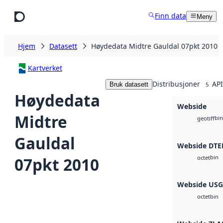
Hopp til hovedinnhold
Finn data
Meny
Hjem
Datasett
Høydedata Midtre Gauldal 07pkt 2010
Kartverket
Distribusjoner
API
Bruk datasett
5
Høydedata
Webside
Midtre
bin
geotiff
Gauldal
Webside DTE
bin
07pkt 2010
octet
Webside US
bin
octet