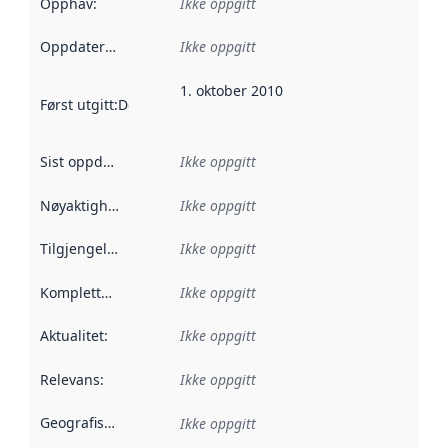
Opphav
:
Ikke oppgitt
Oppdateringsfrekvens
Ikke oppgitt
:
1. oktober 2010
Først utgitt
:
Denne datoen sier når dataene i dette datasettet 
Sist oppdatert
:
Ikke oppgitt
Nøyaktighet
:
Ikke oppgitt
Tilgjengelighet
:
Ikke oppgitt
Kompletthet
:
Ikke oppgitt
Aktualitet
:
Ikke oppgitt
Relevans
:
Ikke oppgitt
Geografisk avgrensning
:
Ikke oppgitt