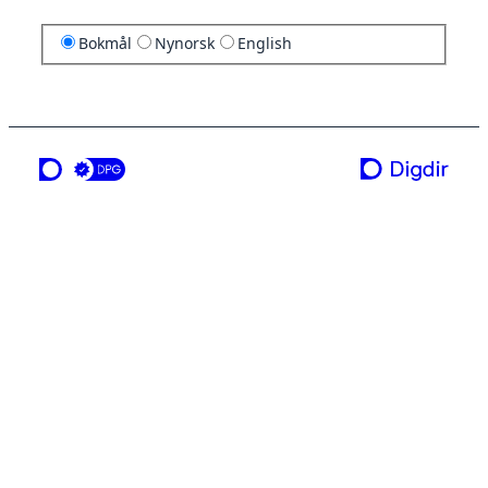
Bokmål
Nynorsk
English
en tjeneste fra