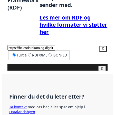
Framework
sender med.
(RDF)
Les mer om RDF og
hvilke formater vi støtter
her
Kopier
Turtle
RDF/XML
JSON-LD
Kopier
Finner du det du leter etter?
Ta kontakt
med oss her, eller spør om hjelp i
Datalandsbyen
.