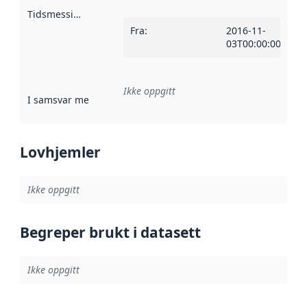
Tidsmessig avgrensning
:
Fra
:
2016-11-
03T00:00:00Z
Ikke oppgitt
I samsvar med
:
Referanse til en implementasjonsregel eller a
Lovhjemler
Ikke oppgitt
Begreper brukt i datasett
Ikke oppgitt