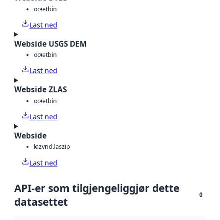
octet
bin
Last ned
Webside USGS DEM
octet
bin
Last ned
Webside ZLAS
octet
bin
Last ned
Webside
laz
vnd.laszip
Last ned
API-er som tilgjengeliggjør dette
0
datasettet