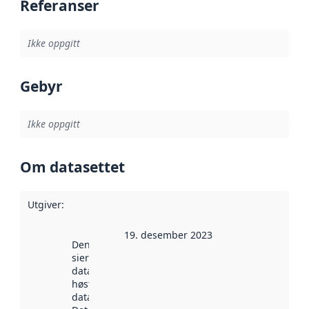
Referanser
Ikke oppgitt
Gebyr
Ikke oppgitt
Om datasettet
Utgiver
:
19. desember 2023
Denne datoen
sier når
datasettet ble
høstet av
data.norge.no.