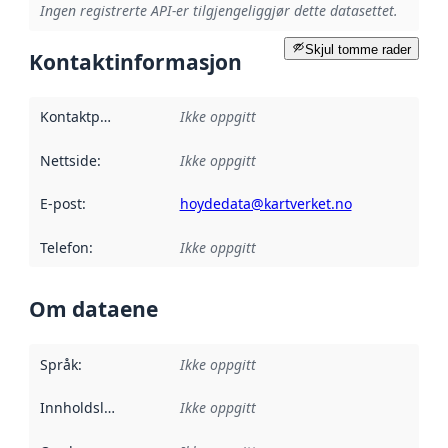
Ingen registrerte API-er tilgjengeliggjør dette datasettet.
Skjul tomme rader
Kontaktinformasjon
Kontaktpunkt
:
Ikke oppgitt
Nettside
:
Ikke oppgitt
E-post
:
hoydedata@kartverket.no
Telefon
:
Ikke oppgitt
Om dataene
Språk
:
Ikke oppgitt
Innholdsleverandører
Ikke oppgitt
: