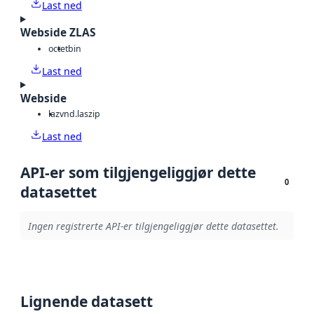
Last ned
Webside ZLAS
octet
bin
Last ned
Webside
laz
vnd.laszip
Last ned
API-er som tilgjengeliggjør dette
0
datasettet
Ingen registrerte API-er tilgjengeliggjør dette datasettet.
Lignende datasett