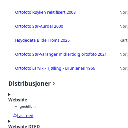
Ortofoto Røyken rektifisert 2008
Norg
Ortofoto Sør-Aurdal 2000
Norg
Høydedata Bilde Troms 2025
Kart
Ortofoto Sør-Varanger midlertidig ortofoto 2021
Norg
Ortofoto Larvik - Tjølling - Brunlanes 1966
Norg
Distribusjoner
5
Webside
geotiff
bin
Last ned
Webside DTED