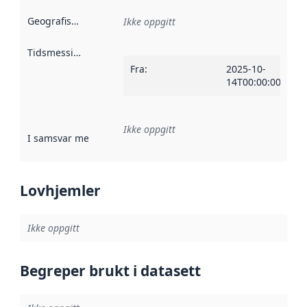
Geografisk avgrensning
:
Ikke oppgitt
Tidsmessig avgrensning
:
Fra
:
2025-10-
14T00:00:00Z
Ikke oppgitt
I samsvar med
:
Referanse til en implementasjonsregel eller a
Lovhjemler
Ikke oppgitt
Begreper brukt i datasett