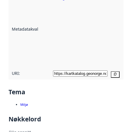
Metadatakvalitet
er en indikator
på hvor godt
datasettene er
beskrevet ved
Metadatakvalitet
:
hjelp
avmetadata.
Les mer om
metadatakvalitet
her
URI:
Kopier
Tema
Miljø
Nøkkelord