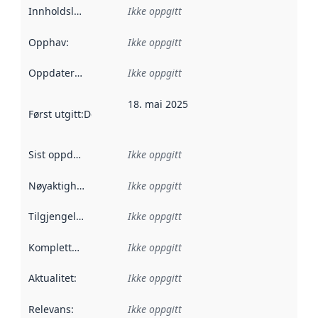
Innholdsleverandører
Ikke oppgitt
:
Opphav
:
Ikke oppgitt
Oppdateringsfrekvens
Ikke oppgitt
:
18. mai 2025
Først utgitt
:
Denne datoen sier når dataene i dette datasettet 
Sist oppdatert
:
Ikke oppgitt
Nøyaktighet
:
Ikke oppgitt
Tilgjengelighet
:
Ikke oppgitt
Kompletthet
:
Ikke oppgitt
Aktualitet
:
Ikke oppgitt
Relevans
:
Ikke oppgitt