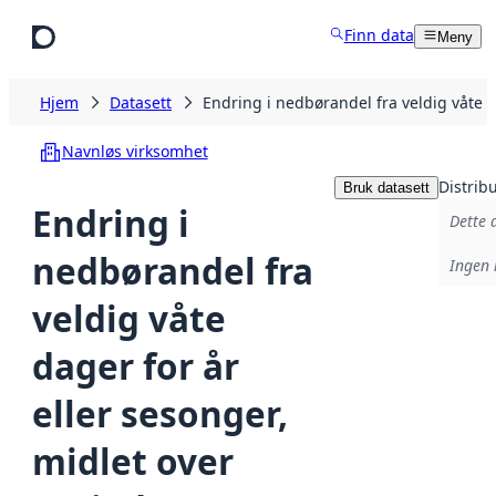
Hopp til hovedinnhold
Finn data
Meny
Hjem
Datasett
Endring i nedbørandel fra veldig våte
Navnløs virksomhet
Distrib
Bruk datasett
Endring i
Dette 
nedbørandel fra
Ingen 
veldig våte
dager for år
eller sesonger,
midlet over