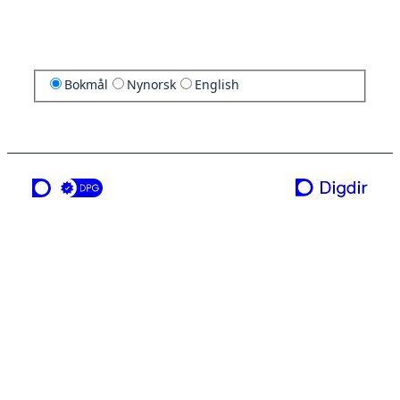
Bokmål
Nynorsk
English
en tjeneste fra