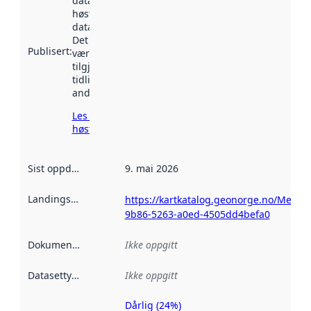
datasettet ble
høstet av
data.norge.no.
Det kan ha
Publisert
:
vært
tilgjengelig
tidligere
andre steder.
Les mer om
høsting her
Sist oppdatert
:
9. mai 2026
Landingsside
:
https://kartkatalog.geonorge.no/Metad
9b86-5263-a0ed-4505dd4befa0
Dokumentasjon
:
Ikke oppgitt
Datasettype
:
Ikke oppgitt
Dårlig (24%)