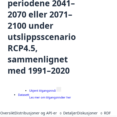
periodene 2041–
2070 eller 2071–
2100 under
utslippsscenario
RCP4.5,
sammenlignet
med 1991–2020
Ukjent tilgangsnivå
Datasett
Les mer om tilgangsnivåer her
Oversikt
Distribusjoner og API-er
Detaljer
Diskusjoner
RDF
0
0