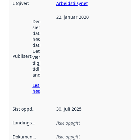
Utgiver
:
Arbeidstilsynet
22. januar 2020
Denne datoen
sier når
datasettet ble
høstet av
data.norge.no.
Det kan ha
Publisert
:
vært
tilgjengelig
tidligere
andre steder.
Les mer om
høsting her
Sist oppdatert
:
30. juli 2025
Landingsside
:
Ikke oppgitt
Dokumentasjon
:
Ikke oppgitt