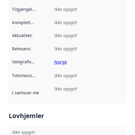
Tilgjengelighet
:
Ikke oppgitt
Kompletthet
:
Ikke oppgitt
Aktualitet
:
Ikke oppgitt
Relevans
:
Ikke oppgitt
Geografisk avgrensning
:
Norge
Tidsmessig avgrensning
Ikke oppgitt
:
Ikke oppgitt
I samsvar med
:
Referanse til en implementasjonsregel eller a
Lovhjemler
Ikke oppgitt