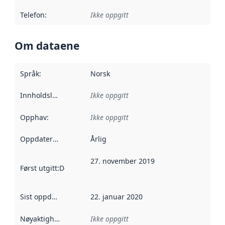
Telefon
:
Ikke oppgitt
Om dataene
Språk
:
Norsk
Innholdsleverandører
Ikke oppgitt
:
Opphav
:
Ikke oppgitt
Oppdateringsfrekvens
Årlig
:
27. november 2019
Først utgitt
:
Denne datoen sier når dataene i dette datasettet 
Sist oppdatert
:
22. januar 2020
Nøyaktighet
:
Ikke oppgitt