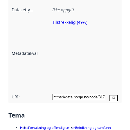
Datasettype
:
Ikke oppgitt
Tilstrekkelig (49%)
Metadatakvalitet
er en indikator
på hvor godt
datasettene er
beskrevet ved
Metadatakvalitet
:
hjelp
avmetadata.
Les mer om
metadatakvalitet
her
URI:
Kopier
Tema
Helse
Forvaltning og offentlig sektor
Befolkning og samfunn