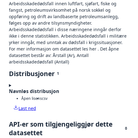
Arbeidsskadedødsfall innen luftfart, sjøfart, fiske og
fangst, petroleumsvirksomhet på norsk sokkel og
oppføring og drift av landbaserte petroleumsanlegg,
følges opp av andre tilsynsmyndigheter.
Arbeidsskadedødsfall i disse næringene inngår derfor
ikke i denne statistikken. Arbeidsskadedødsfall i militære
yrker inngår, med unntak av dødsfall i krigssituasjoner.
For mer informasjon om datasettet les her . Det åpne
datasettet består av: Årstall (Ar), Antall
arbeidsskadedødsfall (Antall)
Distribusjoner
1
Navnløs distribusjon
Åpen lisens
csv
Last ned
API-er som tilgjengeliggjør dette
0
datasettet