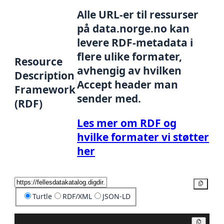
Alle URL-er til ressurser
på data.norge.no kan
levere RDF-metadata i
flere ulike formater,
Resource
avhengig av hvilken
Description
Accept header man
Framework
sender med.
(RDF)
Les mer om RDF og
hvilke formater vi støtter
her
Kopier
Turtle
RDF/XML
JSON-LD
Kopier