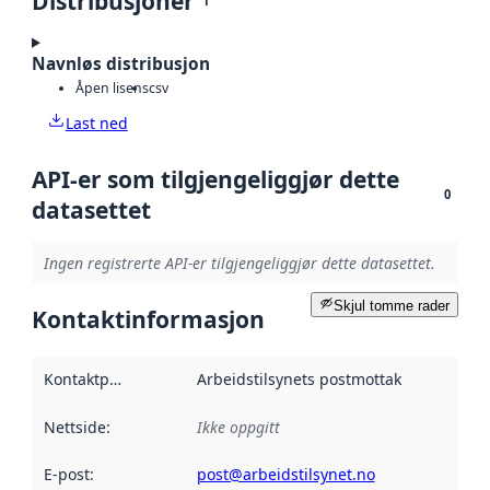
Distribusjoner
1
Navnløs distribusjon
Åpen lisens
csv
Last ned
API-er som tilgjengeliggjør dette
0
datasettet
Ingen registrerte API-er tilgjengeliggjør dette datasettet.
Skjul tomme rader
Kontaktinformasjon
Kontaktpunkt
:
Arbeidstilsynets postmottak
Nettside
:
Ikke oppgitt
E-post
:
post@arbeidstilsynet.no