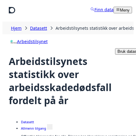
Hopp til hovedinnhold
Finn data
Meny
Hjem
Datasett
Arbeidstilsynets statistikk over arbeids
Arbeidstilsynet
Bruk datas
Arbeidstilsynets
statistikk over
arbeidsskadedødsfall
fordelt på år
Datasett
Allmenn tilgang