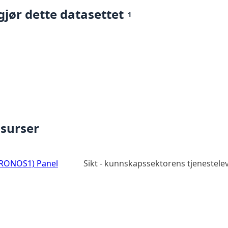
gjør dette datasettet
1
ssurser
CRONOS1) Panel
Sikt - kunnskapssektorens tjenestel