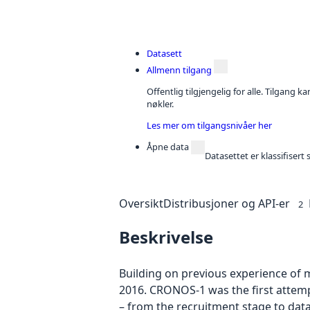
Datasett
Allmenn tilgang
Offentlig tilgjengelig for alle. Tilgang 
nøkler.
Les mer om tilgangsnivåer her
Åpne data
Datasettet er klassifiser
Oversikt
Distribusjoner og API-er
2
Beskrivelse
Building on previous experience of
2016. CRONOS-1 was the first attemp
– from the recruitment stage to dat