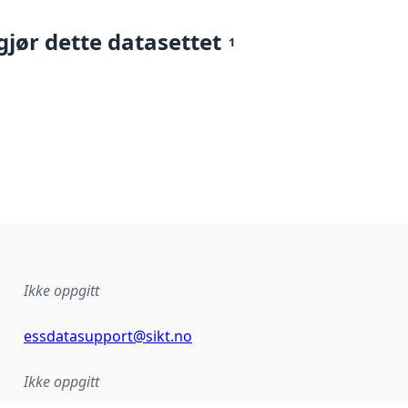
gjør dette datasettet
1
Ikke oppgitt
essdatasupport@sikt.no
Ikke oppgitt