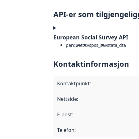
API-er som tilgjengelig
European Social Survey API
parquet
csv
spss_sav
stata_dta
Kontaktinformasjon
Kontaktpunkt
:
Nettside
:
E-post
:
Telefon
: