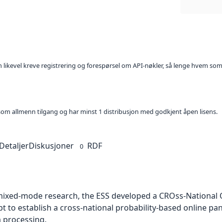
kan likevel kreve registrering og forespørsel om API-nøkler, så lenge hvem som
t som allmenn tilgang og har minst 1 distribusjon med godkjent åpen lisens.
Detaljer
Diskusjoner
RDF
0
 mixed-mode research, the ESS developed a CROss-National 
t to establish a cross-national probability-based online p
a processing.