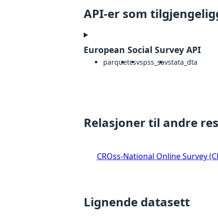
API-er som tilgjengelig
European Social Survey API
parquet
csv
spss_sav
stata_dta
Relasjoner til andre re
CROss-National Online Survey (
Lignende datasett