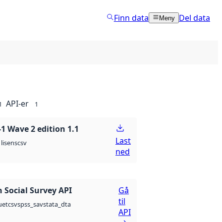
Finn data
Del data
Meny
API-er
1
1
 Wave 2 edition 1.1
Last
csv
lisens
ned
 Social Survey API
Gå
til
csv
spss_sav
stata_dta
uet
API