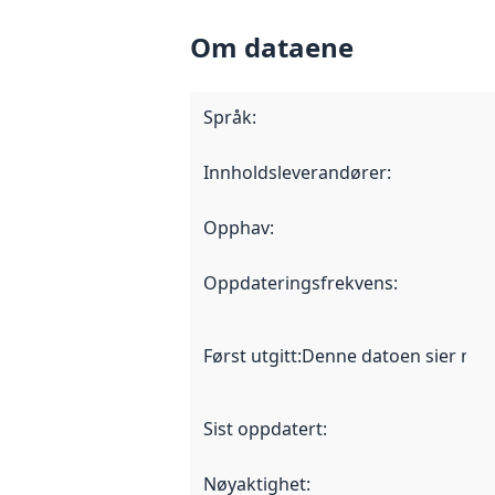
Om dataene
Språk
:
Innholdsleverandører
:
Opphav
:
Oppdateringsfrekvens
:
Først utgitt
:
Denne datoen sier når d
Sist oppdatert
:
Nøyaktighet
: