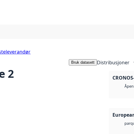
steleverandør
Distribusjoner
Bruk datasett
e 2
CRONOS-1
Åpen 
European
parq