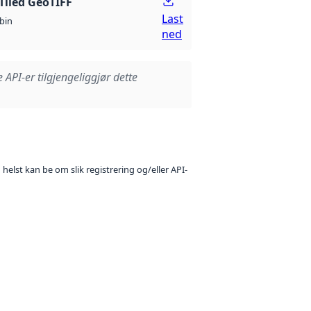
Tiled GeoTIFF
Last
bin
ned
e API-er tilgjengeliggjør dette
 helst kan be om slik registrering og/eller API-