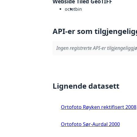
Webside Tiled GeoTIFF
octet
bin
API-er som tilgjengelig
Ingen registrerte API-er tilgjengeliggjø
Lignende datasett
Ortofoto Røyken rektifisert 2008
Ortofoto Sør-Aurdal 2000