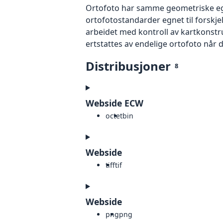
Ortofoto har samme geometriske egen
ortofotostandarder egnet til forskjel
arbeidet med kontroll av kartkonstruk
ertstattes av endelige ortofoto når 
Distribusjoner
8
Webside ECW
octet
bin
Webside
tiff
tif
Webside
png
png