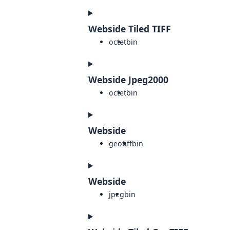
Webside Tiled TIFF
octet
bin
Webside Jpeg2000
octet
bin
Webside
geotiff
bin
Webside
jpeg
bin