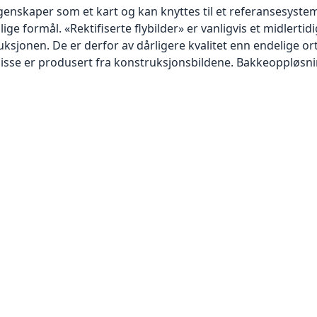
skaper som et kart og kan knyttes til et referansesystem. 
lige formål. «Rektifiserte flybilder» er vanligvis et midlert
sjonen. De er derfor av dårligere kvalitet enn endelige orto
disse er produsert fra konstruksjonsbildene. Bakkeoppløsnin