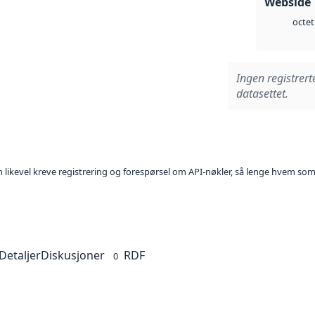
Webside 
octet
Ingen registrert
datasettet.
kan likevel kreve registrering og forespørsel om API-nøkler, så lenge hvem som
Detaljer
Diskusjoner
RDF
0