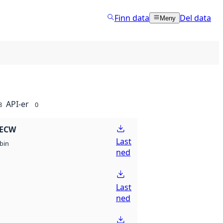
Finn data
Del data
Meny
API-er
8
0
 ECW
Last
bin
ned
Last
ned