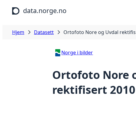
Hopp til hovedinnhold
data.norge.no
Hjem
Datasett
Ortofoto Nore og Uvdal rektifis
Norge i bilder
Ortofoto Nore 
rektifisert 2010