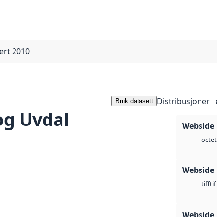
ert 2010
Distribusjoner
Bruk datasett
og Uvdal
Webside
octet
Webside
tif
tiff
Webside