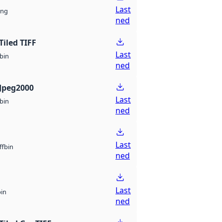
Last
ng
ned
Tiled TIFF
Last
bin
ned
Jpeg2000
Last
bin
ned
Last
bin
ff
ned
Last
bin
ned