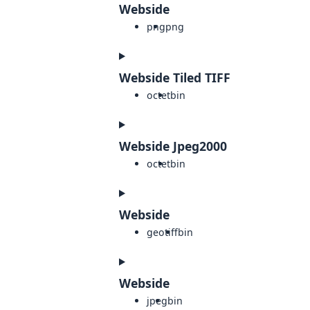
Webside
png
png
Webside Tiled TIFF
octet
bin
Webside Jpeg2000
octet
bin
Webside
geotiff
bin
Webside
jpeg
bin