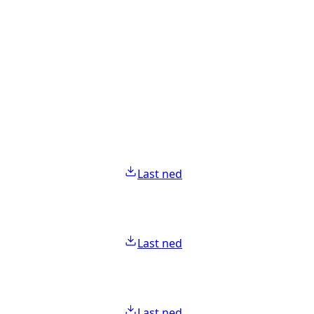
Last ned
Last ned
Last ned