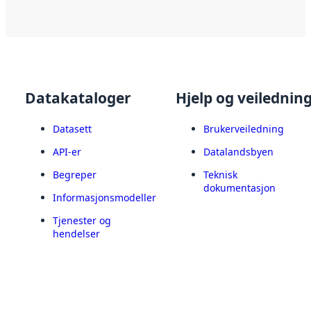
Datakataloger
Hjelp og veilednin
Datasett
Brukerveiledning
API-er
Datalandsbyen
Begreper
Teknisk
dokumentasjon
Informasjonsmodeller
Tjenester og
hendelser