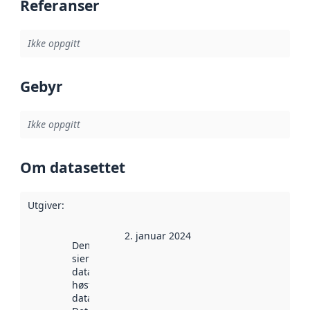
Referanser
Ikke oppgitt
Gebyr
Ikke oppgitt
Om datasettet
Utgiver
:
2. januar 2024
Denne datoen
sier når
datasettet ble
høstet av
data.norge.no.