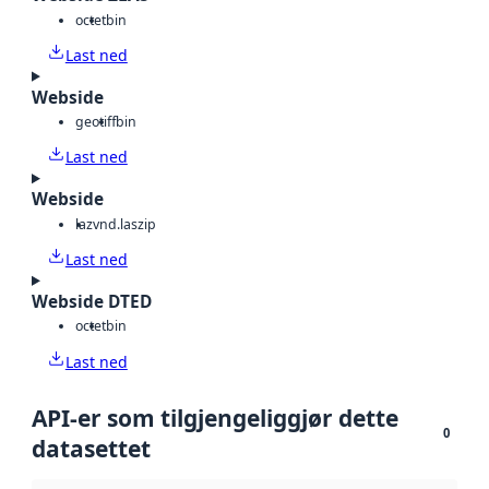
octet
bin
Last ned
Webside
geotiff
bin
Last ned
Webside
laz
vnd.laszip
Last ned
Webside DTED
octet
bin
Last ned
API-er som tilgjengeliggjør dette
0
datasettet