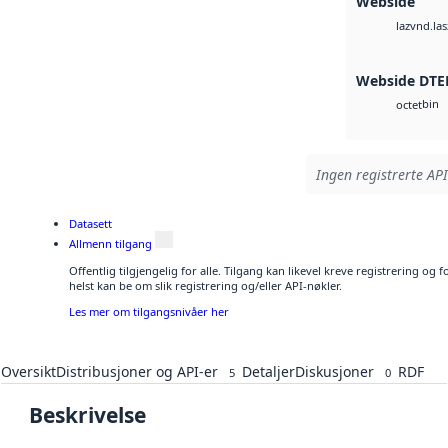
Webside
vnd.las
laz
Webside DTE
bin
octet
Ingen registrerte API
Datasett
Allmenn tilgang
Offentlig tilgjengelig for alle. Tilgang kan likevel kreve registrering o
helst kan be om slik registrering og/eller API-nøkler.
Les mer om tilgangsnivåer her
Oversikt
Distribusjoner og API-er
Detaljer
Diskusjoner
RDF
5
0
Beskrivelse