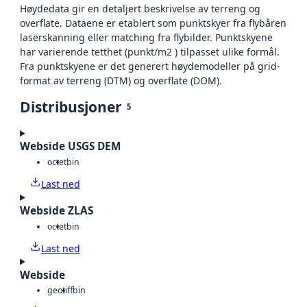
Høydedata gir en detaljert beskrivelse av terreng og
overflate. Dataene er etablert som punktskyer fra flybåren
laserskanning eller matching fra flybilder. Punktskyene
har varierende tetthet (punkt/m2 ) tilpasset ulike formål.
Fra punktskyene er det generert høydemodeller på grid-
format av terreng (DTM) og overflate (DOM).
Distribusjoner
5
Webside USGS DEM
octet
bin
Last ned
Webside ZLAS
octet
bin
Last ned
Webside
geotiff
bin