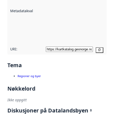
datasettene er
beskrevet ved
Metadatakvalitet
:
hjelp
avmetadata.
Les mer om
metadatakvalitet
her
URI:
Kopier
Tema
Regioner og byer
Nøkkelord
Ikke oppgitt
Diskusjoner på Datalandsbyen
0