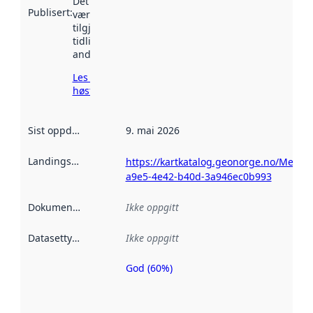
Det kan ha
Publisert
:
vært
tilgjengelig
tidligere
andre steder.
Les mer om
høsting her
Sist oppdatert
:
9. mai 2026
Landingsside
:
https://kartkatalog.geonorge.no/Metad
a9e5-4e42-b40d-3a946ec0b993
Dokumentasjon
:
Ikke oppgitt
Datasettype
:
Ikke oppgitt
God (60%)
Metadatakvalitet
er en indikator
på hvor godt