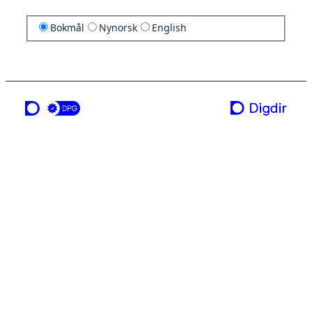
Bokmål
Nynorsk
English
en tjeneste fra