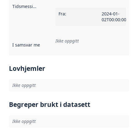
Tidsmessig avgrensning
:
Fra
:
2024-01-
02T00:00:00Z
Ikke oppgitt
I samsvar med
:
Referanse til en implementasjonsregel eller a
Lovhjemler
Ikke oppgitt
Begreper brukt i datasett
Ikke oppgitt