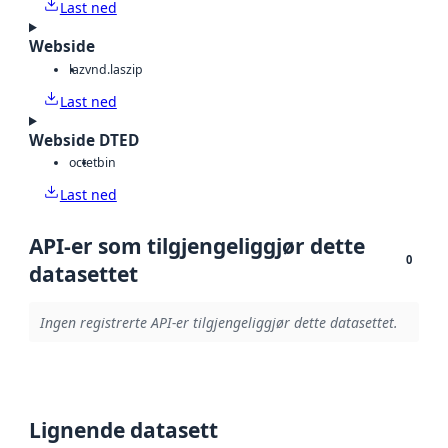
Last ned
Webside
laz
vnd.laszip
Last ned
Webside DTED
octet
bin
Last ned
API-er som tilgjengeliggjør dette
0
datasettet
Ingen registrerte API-er tilgjengeliggjør dette datasettet.
Lignende datasett