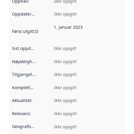
Opphav
:
Ikke oppgitt
Oppdateringsfrekvens
Ikke oppgitt
:
1. januar 2023
Først utgitt
:
Denne datoen sier når dataene i dette datasettet 
Sist oppdatert
:
Ikke oppgitt
Nøyaktighet
:
Ikke oppgitt
Tilgjengelighet
:
Ikke oppgitt
Kompletthet
:
Ikke oppgitt
Aktualitet
:
Ikke oppgitt
Relevans
:
Ikke oppgitt
Geografisk avgrensning
:
Ikke oppgitt