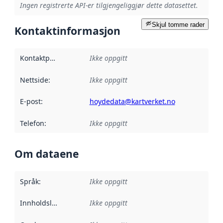
Ingen registrerte API-er tilgjengeliggjør dette datasettet.
Skjul tomme rader
Kontaktinformasjon
Kontaktpunkt
:
Ikke oppgitt
Nettside
:
Ikke oppgitt
E-post
:
hoydedata@kartverket.no
Telefon
:
Ikke oppgitt
Om dataene
Språk
:
Ikke oppgitt
Innholdsleverandører
Ikke oppgitt
: