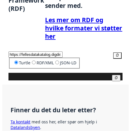
Framework
sender med.
(RDF)
Les mer om RDF og
hvilke formater vi støtter
her
Kopier
Turtle
RDF/XML
JSON-LD
Kopier
Finner du det du leter etter?
Ta kontakt
med oss her, eller spør om hjelp i
Datalandsbyen
.