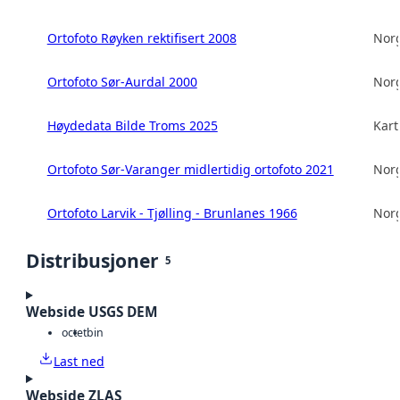
Ortofoto Røyken rektifisert 2008
Norg
Ortofoto Sør-Aurdal 2000
Norg
Høydedata Bilde Troms 2025
Kart
Ortofoto Sør-Varanger midlertidig ortofoto 2021
Norg
Ortofoto Larvik - Tjølling - Brunlanes 1966
Norg
Distribusjoner
5
Webside USGS DEM
octet
bin
Last ned
Webside ZLAS