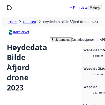
Hopp til hovedinnhold
Finn data
Meny
Hjem
Datasett
Høydedata Bilde Åfjord drone 2023
Kartverket
Distribusjoner
API
Bruk datasett
5
Høydedata
Webside US
Bilde
bin
octet
Åfjord
Webside ZLA
bin
drone
octet
2023
Webside
bin
geotiff