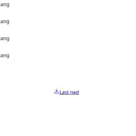
gang
gang
gang
gang
Last ned