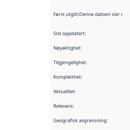
Først utgitt
:
Denne datoen sier når d
Sist oppdatert
:
Nøyaktighet
:
Tilgjengelighet
:
Kompletthet
:
Aktualitet
:
Relevans
:
Geografisk avgrensning
: