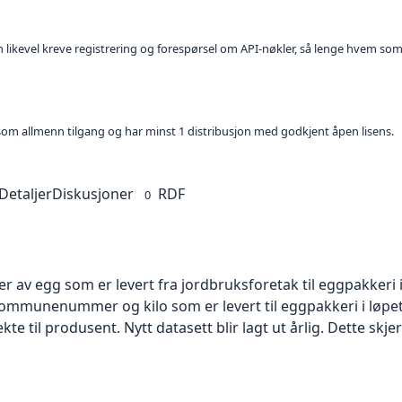
kan likevel kreve registrering og forespørsel om API-nøkler, så lenge hvem som
t som allmenn tilgang og har minst 1 distribusjon med godkjent åpen lisens.
Detaljer
Diskusjoner
RDF
0
er av egg som er levert fra jordbruksforetak til eggpakkeri 
ommunenummer og kilo som er levert til eggpakkeri i løpet
te til produsent. Nytt datasett blir lagt ut årlig. Dette skjer 