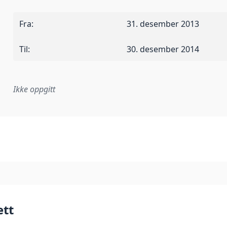
Fra
:
31. desember 2013
Til
:
30. desember 2014
Ikke oppgitt
plementasjonsregel eller annen spesifikasjon, som ligger til
ett