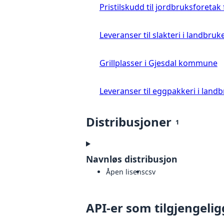
Pristilskudd til jordbruksforetak
Leveranser til slakteri i landbruke
Grillplasser i Gjesdal kommune
Leveranser til eggpakkeri i landb
Distribusjoner
1
Navnløs distribusjon
Åpen lisens
csv
API-er som tilgjengelig