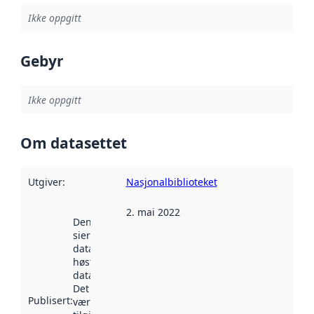
Ikke oppgitt
Gebyr
Ikke oppgitt
Om datasettet
Utgiver
:
Nasjonalbiblioteket
2. mai 2022
Denne datoen
sier når
datasettet ble
høstet av
data.norge.no.
Det kan ha
Publisert
:
vært