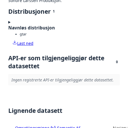
Sondre Larssen Produksjon.
Distribusjoner
1
Navnløs distribusjon
gtar
Last ned
API-er som tilgjengeliggjør dette
0
datasettet
Ingen registrerte API-er tilgjengeliggjør dette datasettet.
Lignende datasett
Omsetjingsminne frå Semantix AS
Nasjona