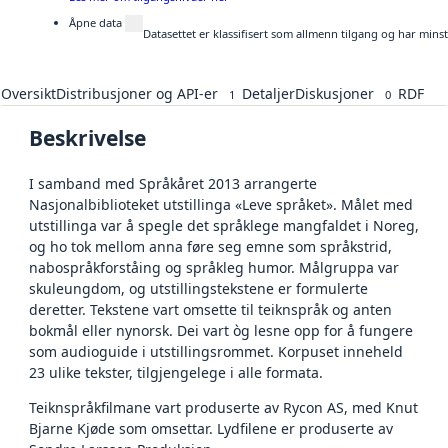
Åpne data
Datasettet er klassifisert som allmenn tilgang og har mins
Oversikt
Distribusjoner og API-er
Detaljer
Diskusjoner
RDF
1
0
Beskrivelse
I samband med Språkåret 2013 arrangerte
Nasjonalbiblioteket utstillinga «Leve språket». Målet med
utstillinga var å spegle det språklege mangfaldet i Noreg,
og ho tok mellom anna føre seg emne som språkstrid,
nabospråkforståing og språkleg humor. Målgruppa var
skuleungdom, og utstillingstekstene er formulerte
deretter. Tekstene vart omsette til teiknspråk og anten
bokmål eller nynorsk. Dei vart òg lesne opp for å fungere
som audioguide i utstillingsrommet. Korpuset inneheld
23 ulike tekster, tilgjengelege i alle formata.
Teiknspråkfilmane vart produserte av Rycon AS, med Knut
Bjarne Kjøde som omsettar. Lydfilene er produserte av