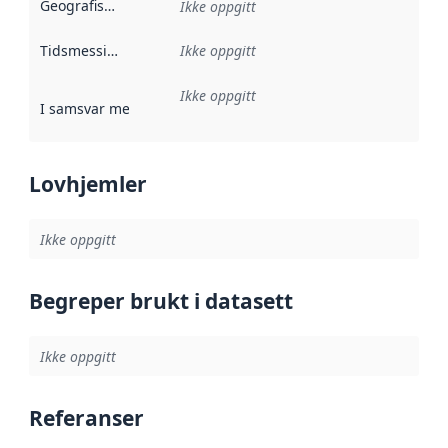
Geografisk avgrensning
:
Ikke oppgitt
Tidsmessig avgrensning
Ikke oppgitt
:
Ikke oppgitt
I samsvar med
:
Referanse til en implementasjonsregel eller a
Lovhjemler
Ikke oppgitt
Begreper brukt i datasett
Ikke oppgitt
Referanser