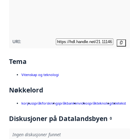
avmetadata.
Les mer om
metadatakvalitet
her
URI:
Kopier
Tema
Vitenskap og teknologi
Nøkkelord
korpus
språkforskning
språkbanken
video
språkteknologi
tale
tekst
Diskusjoner på Datalandsbyen
0
Ingen diskusjoner funnet