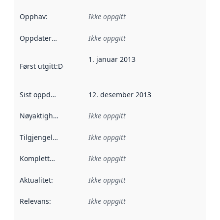
Opphav
:
Ikke oppgitt
Oppdateringsfrekvens
Ikke oppgitt
:
1. januar 2013
Først utgitt
:
Denne datoen sier når dataene i dette datasettet 
Sist oppdatert
:
12. desember 2013
Nøyaktighet
:
Ikke oppgitt
Tilgjengelighet
:
Ikke oppgitt
Kompletthet
:
Ikke oppgitt
Aktualitet
:
Ikke oppgitt
Relevans
:
Ikke oppgitt