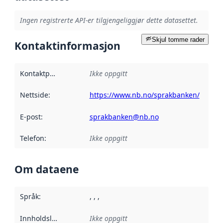
Ingen registrerte API-er tilgjengeliggjør dette datasettet.
Skjul tomme rader
Kontaktinformasjon
Kontaktpunkt
:
Ikke oppgitt
Nettside
:
https://www.nb.no/sprakbanken/
E-post
:
sprakbanken@nb.no
Telefon
:
Ikke oppgitt
Om dataene
Språk
:
, , ,
Innholdsleverandører
Ikke oppgitt
: