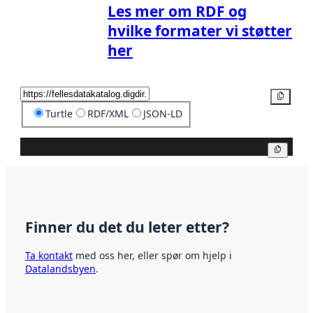
Les mer om RDF og
hvilke formater vi støtter
her
Kopier
Turtle
RDF/XML
JSON-LD
Kopier
Finner du det du leter etter?
Ta kontakt
med oss her, eller spør om hjelp i
Datalandsbyen
.