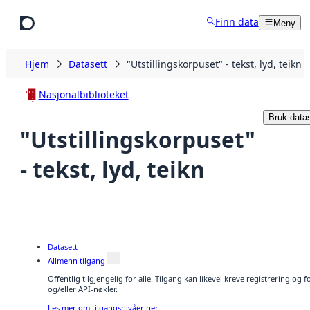
Hopp til hovedinnhold
Finn data
Meny
Hjem
Datasett
"Utstillingskorpuset" - tekst, lyd, teikn
Nasjonalbiblioteket
Bruk datas
"Utstillingskorpuset"
- tekst, lyd, teikn
Datasett
Allmenn tilgang
Offentlig tilgjengelig for alle. Tilgang kan likevel kreve registrering o
og/eller API-nøkler.
Les mer om tilgangsnivåer her