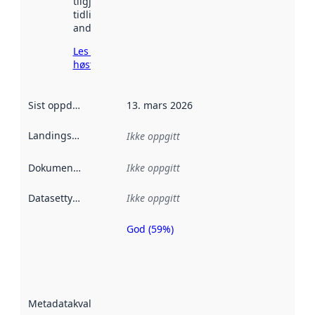
tilgjengelig
tidligere
andre steder.
Les mer om
høsting her
Sist oppdatert
:
13. mars 2026
Landingsside
:
Ikke oppgitt
Dokumentasjon
:
Ikke oppgitt
Datasettype
:
Ikke oppgitt
God (59%)
Metadatakvalitet
er en indikator
på hvor godt
datasettene er
beskrevet ved
Metadatakvalitet
:
hjelp