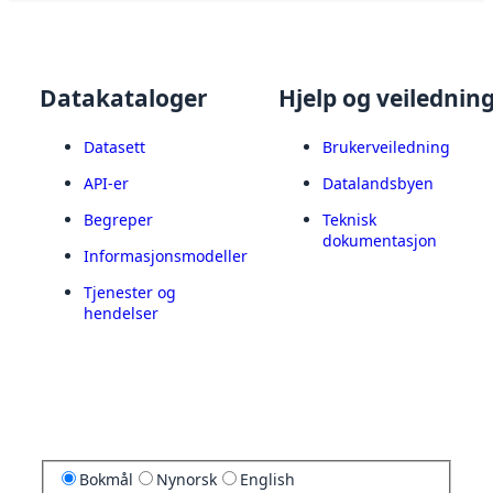
Datakataloger
Hjelp og veilednin
Datasett
Brukerveiledning
API-er
Datalandsbyen
Begreper
Teknisk
dokumentasjon
Informasjonsmodeller
Tjenester og
hendelser
Bokmål
Nynorsk
English