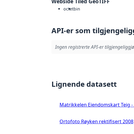
Webside Tiled GeoTIFF
octet
bin
API-er som tilgjengelig
Ingen registrerte API-er tilgjengeliggjø
Lignende datasett
Matrikkelen Eiendomskart Teig - 
Ortofoto Røyken rektifisert 2008