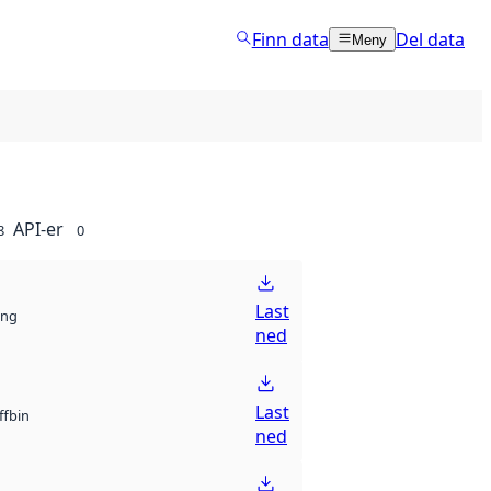
Finn data
Del data
Meny
API-er
8
0
Last
ng
ned
Last
bin
ff
ned