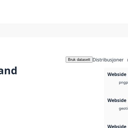
Distribusjoner
Bruk datasett
land
Webside
p
png
Webside
geoti
Webside