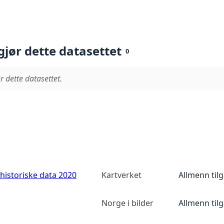
gjør dette datasettet
0
r dette datasettet.
historiske data 2020
Kartverket
Allmenn til
Norge i bilder
Allmenn til