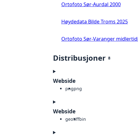
Ortofoto Sør-Aurdal 2000
Høydedata Bilde Troms 2025
Ortofoto Sør-Varanger midlertid
Distribusjoner
8
Webside
png
png
Webside
geotiff
bin