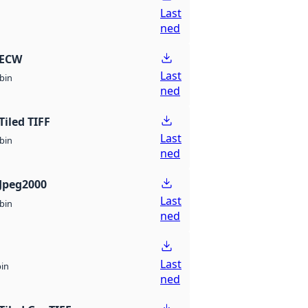
Last
ned
 ECW
Last
bin
ned
Tiled TIFF
Last
bin
ned
Jpeg2000
Last
bin
ned
Last
bin
ned