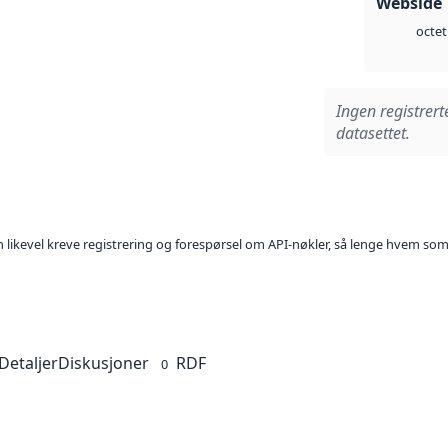
Webside 
octet
Ingen registrert
datasettet.
kan likevel kreve registrering og forespørsel om API-nøkler, så lenge hvem som
Detaljer
Diskusjoner
RDF
0