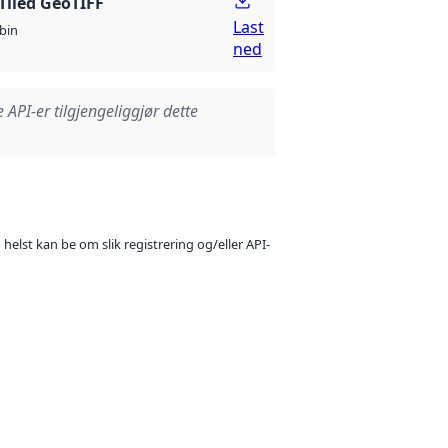
Tiled GeoTIFF
Last
bin
ned
e API-er tilgjengeliggjør dette
 helst kan be om slik registrering og/eller API-