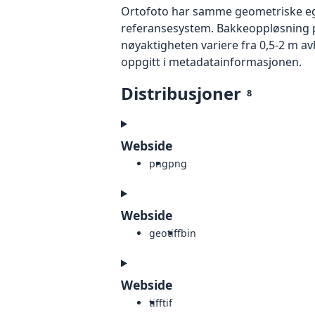
Ortofoto har samme geometriske egen
referansesystem. Bakkeoppløsning på
nøyaktigheten variere fra 0,5-2 m a
oppgitt i metadatainformasjonen.
Distribusjoner
8
Webside
png
png
Webside
geotiff
bin
Webside
tiff
tif