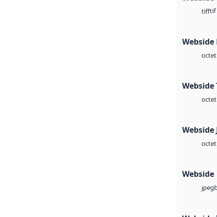
tif
tiff
Webside
octet
Webside 
octet
Webside 
octet
Webside
jpeg