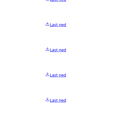
Last ned
Last ned
Last ned
Last ned