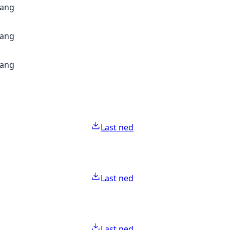
gang
gang
gang
Last ned
Last ned
Last ned