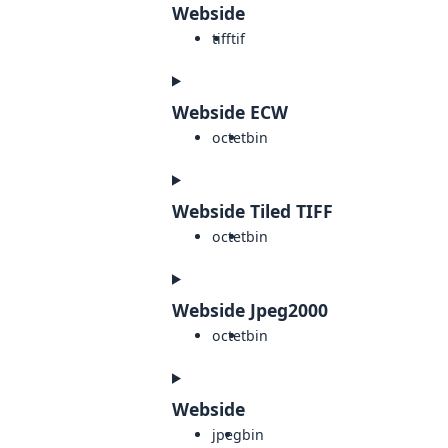
Webside
tiff
tif
Webside ECW
octet
bin
Webside Tiled TIFF
octet
bin
Webside Jpeg2000
octet
bin
Webside
jpeg
bin