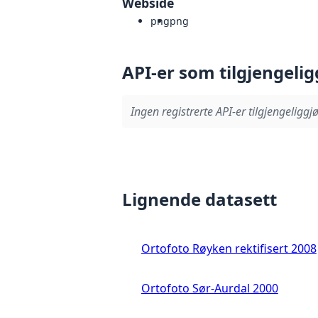
Webside
png
png
API-er som tilgjengelig
Ingen registrerte API-er tilgjengeliggjø
Lignende datasett
Ortofoto Røyken rektifisert 2008
Ortofoto Sør-Aurdal 2000