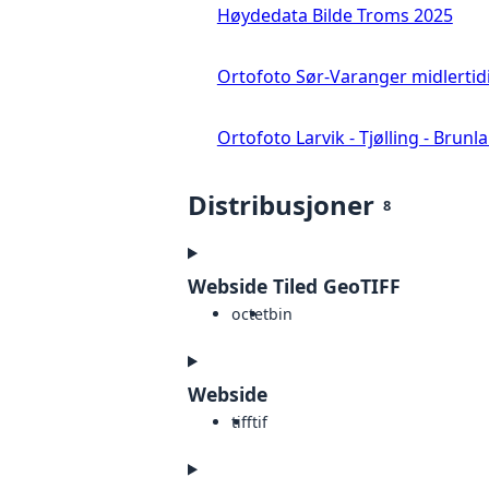
Høydedata Bilde Troms 2025
Ortofoto Sør-Varanger midlertid
Ortofoto Larvik - Tjølling - Brunl
Distribusjoner
8
Webside Tiled GeoTIFF
octet
bin
Webside
tiff
tif