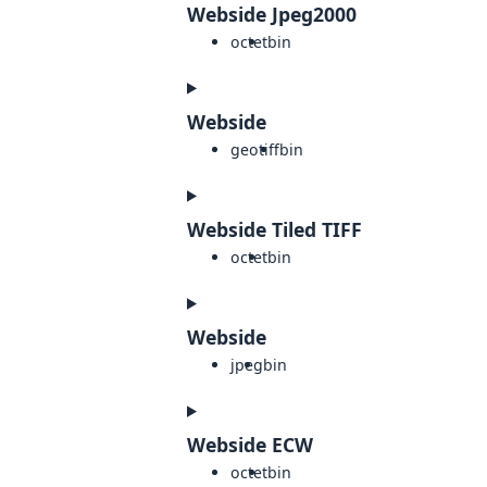
Webside Jpeg2000
octet
bin
Webside
geotiff
bin
Webside Tiled TIFF
octet
bin
Webside
jpeg
bin
Webside ECW
octet
bin