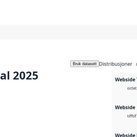
Distribusjoner
Bruk datasett
al 2025
Webside 
octet
Webside
tif
tiff
Webside 