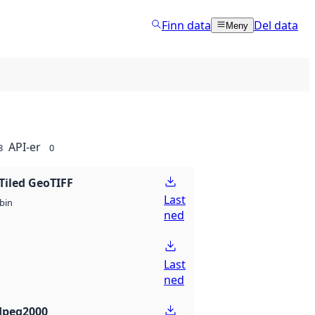
Finn data
Del data
Meny
API-er
8
0
Tiled GeoTIFF
Last
bin
ned
Last
ned
Jpeg2000