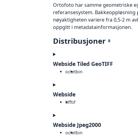
Ortofoto har samme geometriske egen
referansesystem. Bakkeoppløsning på
nøyaktigheten variere fra 0,5-2 m a
oppgitt i metadatainformasjonen.
Distribusjoner
8
Webside Tiled GeoTIFF
octet
bin
Webside
tiff
tif
Webside Jpeg2000
octet
bin