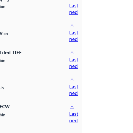
Last
bin
ned
Last
bin
ff
ned
Tiled TIFF
Last
bin
ned
Last
bin
ned
 ECW
Last
bin
ned