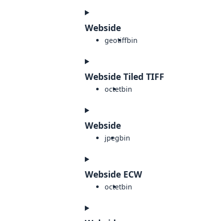
Webside
geotiff
bin
Webside Tiled TIFF
octet
bin
Webside
jpeg
bin
Webside ECW
octet
bin