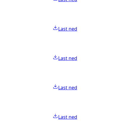
Last ned
Last ned
Last ned
Last ned