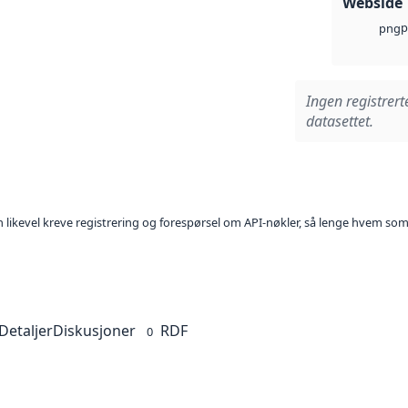
Webside
p
png
Ingen registrert
datasettet.
kan likevel kreve registrering og forespørsel om API-nøkler, så lenge hvem som
Detaljer
Diskusjoner
RDF
0