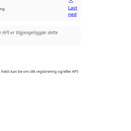
Last
ng
ned
e API-er tilgjengeliggjør dette
 helst kan be om slik registrering og/eller API-