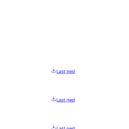
Last ned
Last ned
Last ned