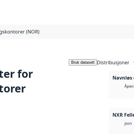
ngskontorer (NOR)
Distribusjoner
Bruk datasett
ter for
Navnløs 
torer
Åpen 
NXR Fell
json