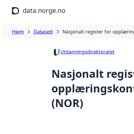
Hopp til hovedinnhold
data.norge.no
Hjem
Datasett
Nasjonalt register for opplæri
Utdanningsdirektoratet
Nasjonalt regis
opplæringskon
(NOR)