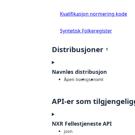
Kvalifikasjon normering kode
Syntetisk Folkeregister
Distribusjoner
1
Navnløs distribusjon
Åpen lisens
json
xml
API-er som tilgjengelig
NXR Fellestjeneste API
json