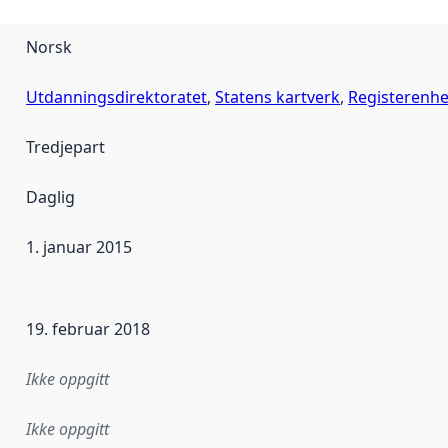
Norsk
Utdanningsdirektoratet
,
Statens kartverk
,
Registerenhe
Tredjepart
Daglig
1. januar 2015
ataene i dette datasettet første gang ble utgitt. Det kan ha
19. februar 2018
Ikke oppgitt
Ikke oppgitt