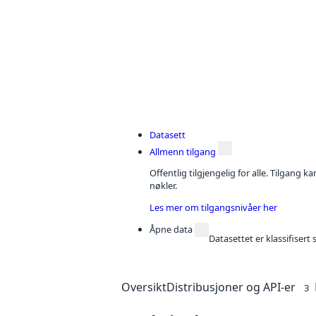
Datasett
Allmenn tilgang
Offentlig tilgjengelig for alle. Tilgang 
nøkler.
Les mer om tilgangsnivåer her
Åpne data
Datasettet er klassifiser
Oversikt
Distribusjoner og API-er
3