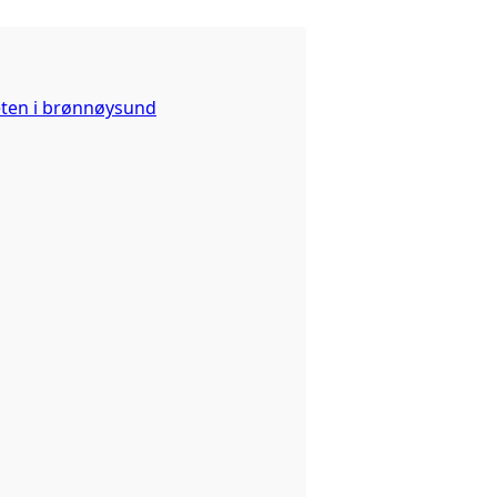
ten i brønnøysund
 skjedd før datasettet ble publisert på data.norge.no.