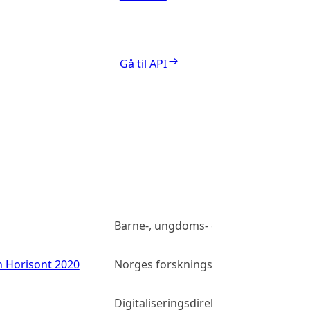
Gå til API
Barne-, ungdoms- og familiedirektor
n Horisont 2020
Norges forskningsråd
Digitaliseringsdirektoratet