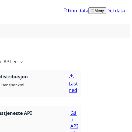
Finn data
Del data
Meny
API-er
1
2
distribusjon
Last
json
xml
lisens
ned
estjeneste API
Gå
til
API