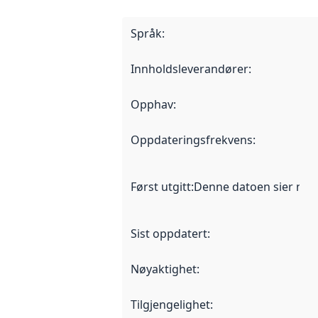
Språk
:
Innholdsleverandører
:
Opphav
:
Oppdateringsfrekvens
:
Først utgitt
:
Denne datoen sier når d
Sist oppdatert
:
Nøyaktighet
:
Tilgjengelighet
: