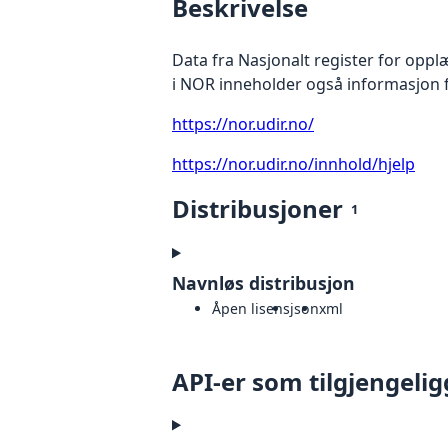
Beskrivelse
Data fra Nasjonalt register for opp
i NOR inneholder også informasjon
https://nor.udir.no/
https://nor.udir.no/innhold/hjelp
Distribusjoner
1
Navnløs distribusjon
Åpen lisens
json
xml
API-er som tilgjengelig