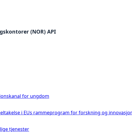
ngskontorer (NOR) API
sjonskanal for ungdom
deltakelse i EUs rammeprogram for forskning og innovasjo
lige tjenester