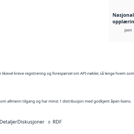
Nasjonalt
opplærin
json
kan likevel kreve registrering og forespørsel om API-nøkler, så lenge hvem som
t som allmenn tilgang og har minst 1 distribusjon med godkjent åpen lisens.
Detaljer
Diskusjoner
RDF
0