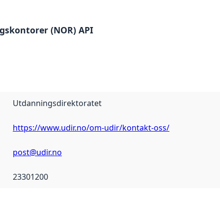
ngskontorer (NOR) API
Utdanningsdirektoratet
https://www.udir.no/om-udir/kontakt-oss/
post@udir.no
23301200