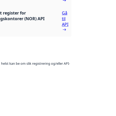
 register for
Gå
gskontorer (NOR) API
til
API
 helst kan be om slik registrering og/eller API-