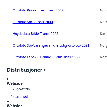
Ortofoto Røyken rektifisert 2008
Norg
Ortofoto Sør-Aurdal 2000
Norg
Høydedata Bilde Troms 2025
Kart
Ortofoto Sør-Varanger midlertidig ortofoto 2021
Norg
Ortofoto Larvik - Tjølling - Brunlanes 1966
Norg
Distribusjoner
5
Webside
geotiff
bin
Last ned
Webside