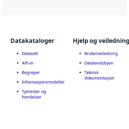
Datakataloger
Hjelp og veilednin
Datasett
Brukerveiledning
API-er
Datalandsbyen
Begreper
Teknisk
dokumentasjon
Informasjonsmodeller
Tjenester og
hendelser