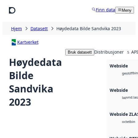
Hopp til hovedinnhold
Finn data
Meny
Hjem
Datasett
Høydedata Bilde Sandvika 2023
Kartverket
Distribusjoner
API
Bruk datasett
5
Høydedata
Webside
Bilde
bin
geotiff
Sandvika
Webside
vnd.las
2023
laz
Webside ZLA
bin
octet