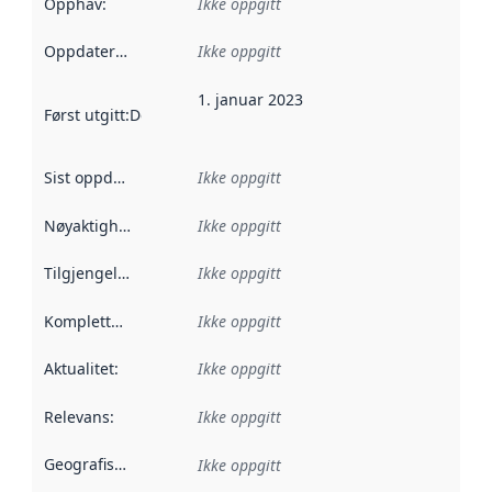
Opphav
:
Ikke oppgitt
Oppdateringsfrekvens
Ikke oppgitt
:
1. januar 2023
Først utgitt
:
Denne datoen sier når dataene i dette datasettet 
Sist oppdatert
:
Ikke oppgitt
Nøyaktighet
:
Ikke oppgitt
Tilgjengelighet
:
Ikke oppgitt
Kompletthet
:
Ikke oppgitt
Aktualitet
:
Ikke oppgitt
Relevans
:
Ikke oppgitt
Geografisk avgrensning
:
Ikke oppgitt