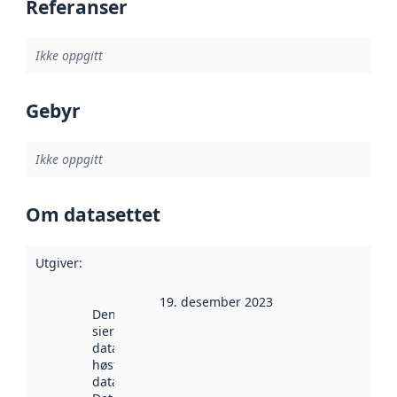
Referanser
Ikke oppgitt
Gebyr
Ikke oppgitt
Om datasettet
Utgiver
:
19. desember 2023
Denne datoen
sier når
datasettet ble
høstet av
data.norge.no.