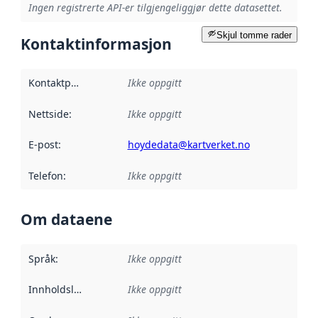
Ingen registrerte API-er tilgjengeliggjør dette datasettet.
Skjul tomme rader
Kontaktinformasjon
Kontaktpunkt
:
Ikke oppgitt
Nettside
:
Ikke oppgitt
E-post
:
hoydedata@kartverket.no
Telefon
:
Ikke oppgitt
Om dataene
Språk
:
Ikke oppgitt
Innholdsleverandører
Ikke oppgitt
: