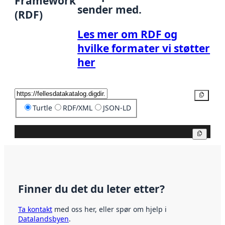
Framework
sender med.
(RDF)
Les mer om RDF og
hvilke formater vi støtter
her
Kopier
Turtle
RDF/XML
JSON-LD
Kopier
Finner du det du leter etter?
Ta kontakt
med oss her, eller spør om hjelp i
Datalandsbyen
.