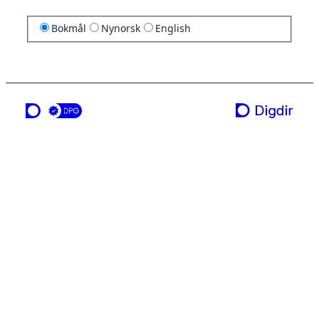
Bokmål
Nynorsk
English
en tjeneste fra