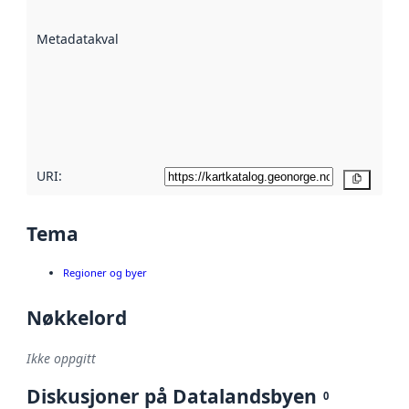
datasettene er
beskrevet ved
Metadatakvalitet
:
hjelp
avmetadata.
Les mer om
metadatakvalitet
her
URI:
Kopier
Tema
Regioner og byer
Nøkkelord
Ikke oppgitt
Diskusjoner på Datalandsbyen
0