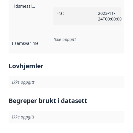
Tidsmessig avgrensning
:
Fra
:
2023-11-
24T00:00:00Z
Ikke oppgitt
I samsvar med
:
Referanse til en implementasjonsregel eller a
Lovhjemler
Ikke oppgitt
Begreper brukt i datasett
Ikke oppgitt