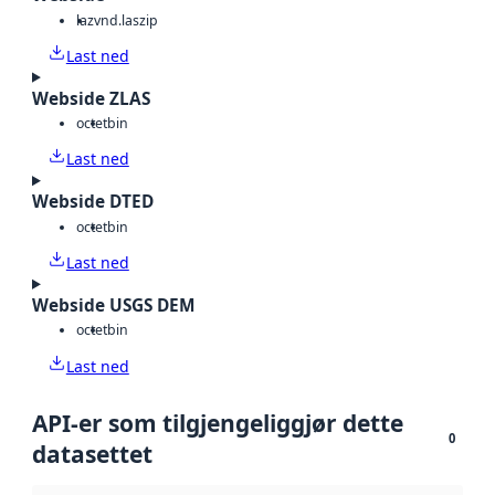
laz
vnd.laszip
Last ned
Webside ZLAS
octet
bin
Last ned
Webside DTED
octet
bin
Last ned
Webside USGS DEM
octet
bin
Last ned
API-er som tilgjengeliggjør dette
0
datasettet