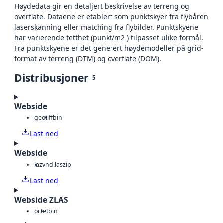
Høydedata gir en detaljert beskrivelse av terreng og
overflate. Dataene er etablert som punktskyer fra flybåren
laserskanning eller matching fra flybilder. Punktskyene
har varierende tetthet (punkt/m2 ) tilpasset ulike formål.
Fra punktskyene er det generert høydemodeller på grid-
format av terreng (DTM) og overflate (DOM).
Distribusjoner
5
Webside
geotiff
bin
Last ned
Webside
laz
vnd.laszip
Last ned
Webside ZLAS
octet
bin