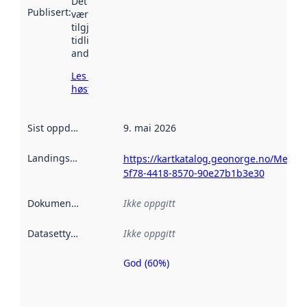
Det kan ha
Publisert
:
vært
tilgjengelig
tidligere
andre steder.
Les mer om
høsting her
Sist oppdatert
:
9. mai 2026
Landingsside
:
https://kartkatalog.geonorge.no/Metad
5f78-4418-8570-90e27b1b3e30
Dokumentasjon
:
Ikke oppgitt
Datasettype
:
Ikke oppgitt
God (60%)
Metadatakvalitet
er en indikator
på hvor godt