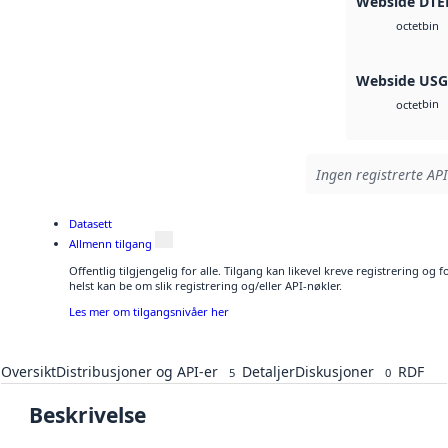
Webside DTE
bin
octet
Webside US
bin
octet
Ingen registrerte API
Datasett
Allmenn tilgang
Offentlig tilgjengelig for alle. Tilgang kan likevel kreve registrering o
helst kan be om slik registrering og/eller API-nøkler.
Les mer om tilgangsnivåer her
Oversikt
Distribusjoner og API-er
Detaljer
Diskusjoner
RDF
5
0
Beskrivelse