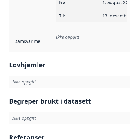
Fra
:
1. august 2014
Til
:
13. desember 20
Ikke oppgitt
I samsvar med
:
Referanse til en implementasjonsregel eller a
Lovhjemler
Ikke oppgitt
Begreper brukt i datasett
Ikke oppgitt
Referanser