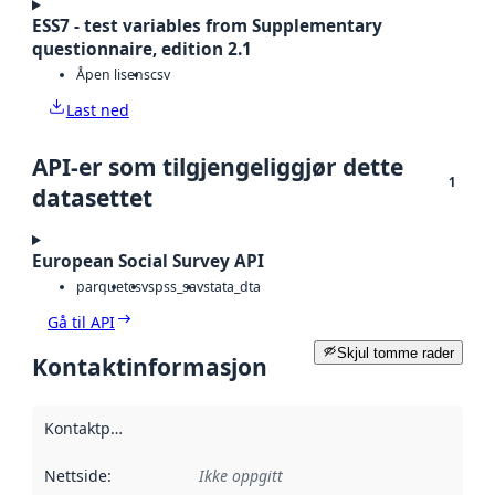
ESS7 - test variables from Supplementary
questionnaire, edition 2.1
Åpen lisens
csv
Last ned
API-er som tilgjengeliggjør dette
1
datasettet
European Social Survey API
parquet
csv
spss_sav
stata_dta
Gå til API
Skjul tomme rader
Kontaktinformasjon
Kontaktpunkt
:
Nettside
:
Ikke oppgitt