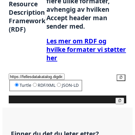
flere ulike formater,
Resource
avhengig av hvilken
Description
Accept header man
Framework
sender med.
(RDF)
Les mer om RDF og
hvilke formater vi støtter
her
Kopier
Turtle
RDF/XML
JSON-LD
Kopier
Finner du det du leter etter?