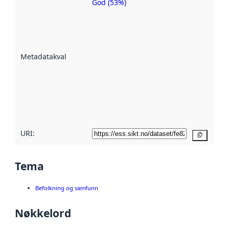
God (53%)
Metadatakvalitet
er en indikator
på hvor godt
datasettene er
beskrevet ved
Metadatakvalitet
:
hjelp
avmetadata.
Les mer om
metadatakvalitet
her
URI:
Kopier
Tema
Befolkning og samfunn
Nøkkelord