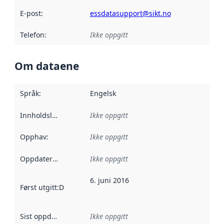
E-post
:
essdatasupport@sikt.no
Telefon
:
Ikke oppgitt
Om dataene
Språk
:
Engelsk
Innholdsleverandører
Ikke oppgitt
:
Opphav
:
Ikke oppgitt
Oppdateringsfrekvens
Ikke oppgitt
:
6. juni 2016
Først utgitt
:
Denne datoen sier når dataene i dette datasettet 
Sist oppdatert
:
Ikke oppgitt