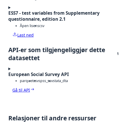
ESS7 - test variables from Supplementary
questionnaire, edition 2.1
Åpen lisens
csv
Last ned
API-er som tilgjengeliggjør dette
1
datasettet
European Social Survey API
parquet
csv
spss_sav
stata_dta
Gå til API
Relasjoner til andre ressurser