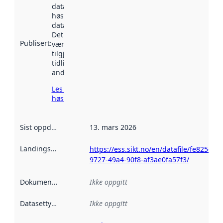
datasettet ble
høstet av
data.norge.no.
Det kan ha
Publisert
:
vært
tilgjengelig
tidligere
andre steder.
Les mer om
høsting her
Sist oppdatert
:
13. mars 2026
Landingsside
:
https://ess.sikt.no/en/datafile/fe825d65-
9727-49a4-90f8-af3ae0fa57f3/
Dokumentasjon
:
Ikke oppgitt
Datasettype
:
Ikke oppgitt