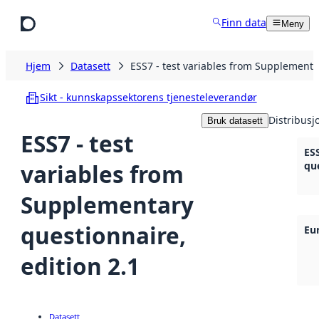
Hopp til hovedinnhold
Finn data
Meny
Hjem
Datasett
ESS7 - test variables from Supplementar
Sikt - kunnskapssektorens tjenesteleverandør
Distribusj
Bruk datasett
ESS7 - test
ES
variables from
que
Supplementary
questionnaire,
Eu
edition 2.1
Datasett