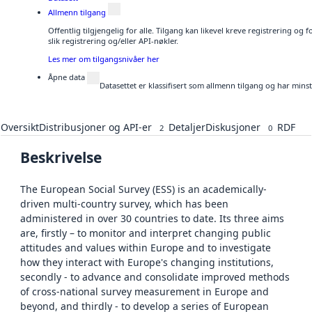
Allmenn tilgang
Offentlig tilgjengelig for alle. Tilgang kan likevel kreve registrering o
slik registrering og/eller API-nøkler.
Les mer om tilgangsnivåer her
Åpne data
Datasettet er klassifisert som allmenn tilgang og har mins
Oversikt
Distribusjoner og API-er
Detaljer
Diskusjoner
RDF
2
0
Beskrivelse
The European Social Survey (ESS) is an academically-
driven multi-country survey, which has been
administered in over 30 countries to date. Its three aims
are, firstly – to monitor and interpret changing public
attitudes and values within Europe and to investigate
how they interact with Europe's changing institutions,
secondly - to advance and consolidate improved methods
of cross-national survey measurement in Europe and
beyond, and thirdly - to develop a series of European