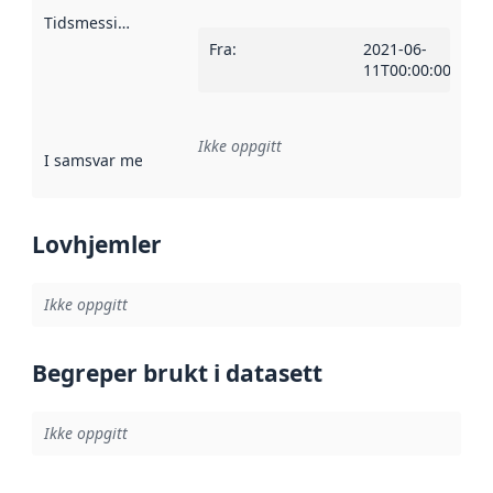
Tidsmessig avgrensning
:
Fra
:
2021-06-
11T00:00:00Z
Ikke oppgitt
I samsvar med
:
Referanse til en implementasjonsregel eller a
Lovhjemler
Ikke oppgitt
Begreper brukt i datasett
Ikke oppgitt