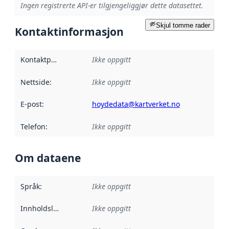
Ingen registrerte API-er tilgjengeliggjør dette datasettet.
Skjul tomme rader
Kontaktinformasjon
Kontaktpunkt
:
Ikke oppgitt
Nettside
:
Ikke oppgitt
E-post
:
hoydedata@kartverket.no
Telefon
:
Ikke oppgitt
Om dataene
Språk
:
Ikke oppgitt
Innholdsleverandører
Ikke oppgitt
: