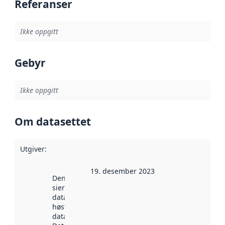
Referanser
Ikke oppgitt
Gebyr
Ikke oppgitt
Om datasettet
Utgiver
:
19. desember 2023
Denne datoen
sier når
datasettet ble
høstet av
data.norge.no.