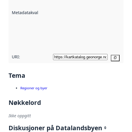
datasettene er
beskrevet ved
Metadatakvalitet
:
hjelp
avmetadata.
Les mer om
metadatakvalitet
her
URI:
Kopier
Tema
Regioner og byer
Nøkkelord
Ikke oppgitt
Diskusjoner på Datalandsbyen
0