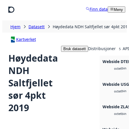
Hopp til hovedinnhold
Finn data
Meny
Hjem
Datasett
Høydedata NDH Saltfjellet sør 4pkt 201
Kartverket
Distribusjoner
API
Bruk datasett
5
Høydedata
Webside DTE
NDH
bin
octet
Saltfjellet
Webside US
bin
sør 4pkt
octet
2019
Webside ZLA
bin
octet