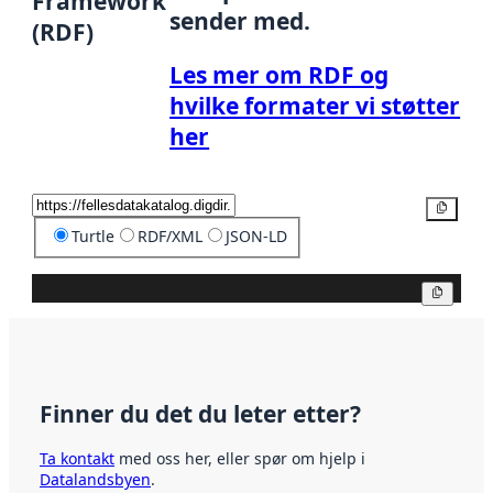
Framework
sender med.
(RDF)
Les mer om RDF og
hvilke formater vi støtter
her
Kopier
Turtle
RDF/XML
JSON-LD
Kopier
Finner du det du leter etter?
Ta kontakt
med oss her, eller spør om hjelp i
Datalandsbyen
.