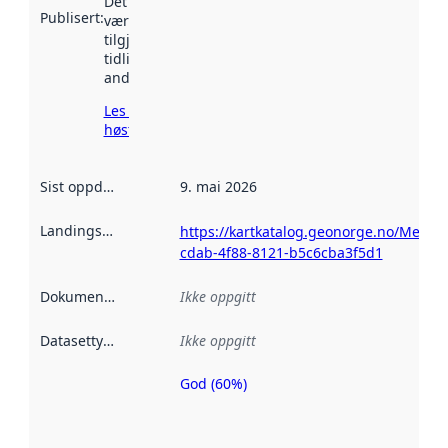
Det kan ha
Publisert
:
vært
tilgjengelig
tidligere
andre steder.
Les mer om
høsting her
Sist oppdatert
:
9. mai 2026
Landingsside
:
https://kartkatalog.geonorge.no/Metad
cdab-4f88-8121-b5c6cba3f5d1
Dokumentasjon
:
Ikke oppgitt
Datasettype
:
Ikke oppgitt
God (60%)
Metadatakvalitet
er en indikator
på hvor godt