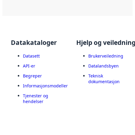
Datakataloger
Hjelp og veilednin
Datasett
Brukerveiledning
API-er
Datalandsbyen
Begreper
Teknisk
dokumentasjon
Informasjonsmodeller
Tjenester og
hendelser