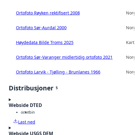
Ortofoto Røyken rektifisert 2008
Norg
Ortofoto Sør-Aurdal 2000
Norg
Høydedata Bilde Troms 2025
Kart
Ortofoto Sør-Varanger midlertidig ortofoto 2021
Norg
Ortofoto Larvik - Tjølling - Brunlanes 1966
Norg
Distribusjoner
5
Webside DTED
octet
bin
Last ned
Webside USGS DEM