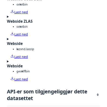
octet
bin
Last ned
Webside ZLAS
octet
bin
Last ned
Webside
laz
vnd.laszip
Last ned
Webside
geotiff
bin
Last ned
API-er som tilgjengeliggjør dette
0
datasettet