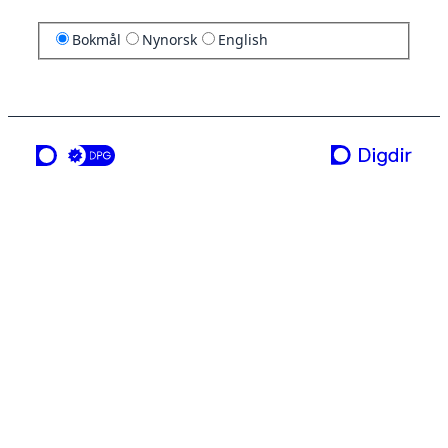
Bokmål
Nynorsk
English
en tjeneste fra