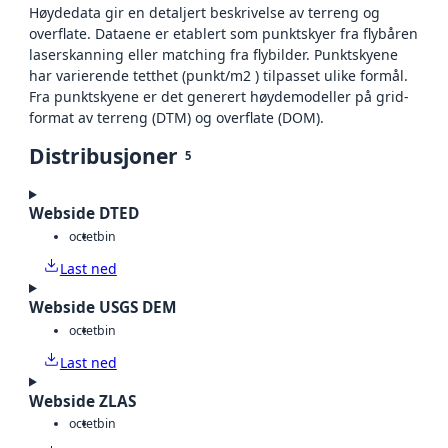
Høydedata gir en detaljert beskrivelse av terreng og
overflate. Dataene er etablert som punktskyer fra flybåren
laserskanning eller matching fra flybilder. Punktskyene
har varierende tetthet (punkt/m2 ) tilpasset ulike formål.
Fra punktskyene er det generert høydemodeller på grid-
format av terreng (DTM) og overflate (DOM).
Distribusjoner
5
Webside DTED
octet
bin
Last ned
Webside USGS DEM
octet
bin
Last ned
Webside ZLAS
octet
bin