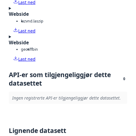
Last ned
Webside
laz
vnd.laszip
Last ned
Webside
geotiff
bin
Last ned
API-er som tilgjengeliggjør dette
0
datasettet
Ingen registrerte API-er tilgjengeliggjør dette datasettet.
Lignende datasett