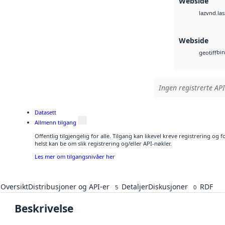
Webside
vnd.las
laz
Webside
bin
geotiff
Ingen registrerte API
Datasett
Allmenn tilgang
Offentlig tilgjengelig for alle. Tilgang kan likevel kreve registrering o
helst kan be om slik registrering og/eller API-nøkler.
Les mer om tilgangsnivåer her
Oversikt
Distribusjoner og API-er
Detaljer
Diskusjoner
RDF
5
0
Beskrivelse