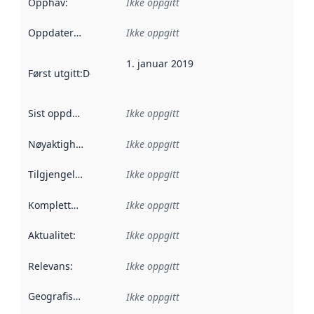
Opphav
:
Ikke oppgitt
Oppdateringsfrekvens
Ikke oppgitt
:
1. januar 2019
Først utgitt
:
Denne datoen sier når dataene i dette datasettet 
Sist oppdatert
:
Ikke oppgitt
Nøyaktighet
:
Ikke oppgitt
Tilgjengelighet
:
Ikke oppgitt
Kompletthet
:
Ikke oppgitt
Aktualitet
:
Ikke oppgitt
Relevans
:
Ikke oppgitt
Geografisk avgrensning
:
Ikke oppgitt