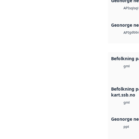
Geonorge ne
sql
sql
API
Geonorge ne
gdb
b
API
Befolkning p
gml
Befolkning p
kart.ssb.no
gml
Geonorge ne
ppt