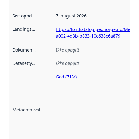
Sist oppdatert
:
7. august 2026
Landingsside
:
https://kartkatalog.geonorge.no/Metad
a002-4d3b-b833-10c638c6a879
Dokumentasjon
:
Ikke oppgitt
Datasettype
:
Ikke oppgitt
God (71%)
Metadatakvalitet
er en indikator
på hvor godt
datasettene er
beskrevet ved
Metadatakvalitet
:
hjelp
avmetadata.
Les mer om
metadatakvalitet
her