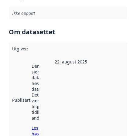
Ikke oppgitt
Om datasettet
Utgiver
:
22. august 2025
Denne datoen
sier når
datasettet ble
høstet av
data.norge.no.
Det kan ha
Publisert
:
vært
tilgjengelig
tidligere
andre steder.
Les mer om
høsting her