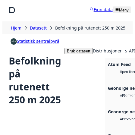
Hopp til hovedinnhold
Finn data
Meny
Hjem
Datasett
Befolkning på rutenett 250 m 2025
Statistisk sentralbyrå
Distribusjoner
API
Bruk datasett
5
Befolkning
Atom Feed
på
Åpen lise
rutenett
Geonorge ne
gml
g
250 m 2025
API
Geonorge ne
txt
vnd
API