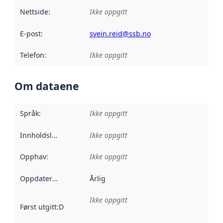
Nettside
:
Ikke oppgitt
E-post
:
svein.reid@ssb.no
Telefon
:
Ikke oppgitt
Om dataene
Språk
:
Ikke oppgitt
Innholdsleverandører
Ikke oppgitt
:
Opphav
:
Ikke oppgitt
Oppdateringsfrekvens
Årlig
:
Ikke oppgitt
Først utgitt
:
Denne datoen sier når dataene i dette datasettet 