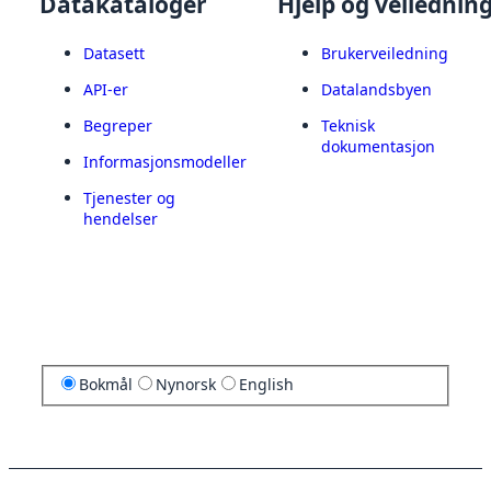
Datakataloger
Hjelp og veilednin
Datasett
Brukerveiledning
API-er
Datalandsbyen
Begreper
Teknisk
dokumentasjon
Informasjonsmodeller
Tjenester og
hendelser
Bokmål
Nynorsk
English