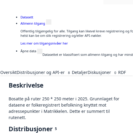
Datasett
Allmenn tilgang
Offentlig tilgjengelig for alle. Tilgang kan likevel kreve registrering o
helst kan be om slik registrering og/eller API-nøkler.
Les mer om tilgangsnivåer her
Åpne data
Datasettet er klassifisert som allmenn tilgang og har mins
Oversikt
Distribusjoner og API-er
Detaljer
Diskusjoner
RDF
8
0
Beskrivelse
Bosatte på ruter 250 * 250 meter i 2025. Grunnlaget for
dataene er folkeregistrert befolkning knyttet mot
adressepunkter i Matrikkelen. Dette er summert til
rutenett.
Distribusjoner
5