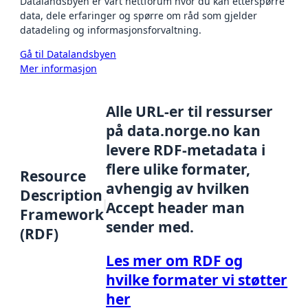
Datalandsbyen er vårt nettforum hvor du kan etterspørre
data, dele erfaringer og spørre om råd som gjelder
datadeling og informasjonsforvaltning.
Gå til Datalandsbyen
Mer informasjon
Alle URL-er til ressurser
på data.norge.no kan
levere RDF-metadata i
flere ulike formater,
Resource
avhengig av hvilken
Description
Accept header man
Framework
sender med.
(RDF)
Les mer om RDF og
hvilke formater vi støtter
her