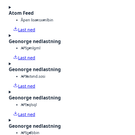
Atom Feed
Åpen lisens
xml
bin
Last ned
Geonorge nedlastning
API
gml
gml
Last ned
Geonorge nedlastning
API
txt
vnd.sosi
Last ned
Geonorge nedlastning
API
sql
sql
Last ned
Geonorge nedlastning
API
gdb
bin