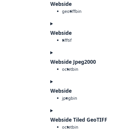
Webside
geotiff
bin
Webside
tiff
tif
Webside Jpeg2000
octet
bin
Webside
jpeg
bin
Webside Tiled GeoTIFF
octet
bin