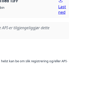
Tiled TIFF
Last
bin
ned
e API-er tilgjengeliggjør dette
 helst kan be om slik registrering og/eller API-