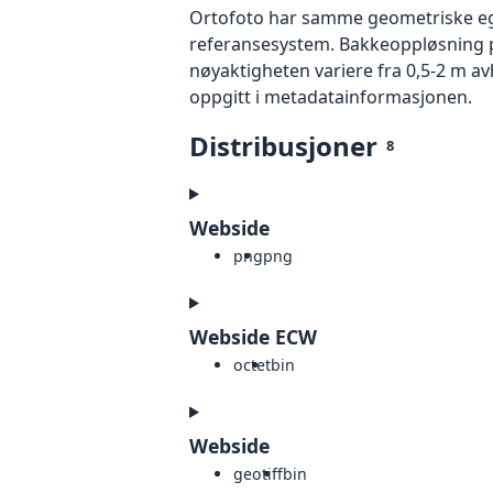
Ortofoto har samme geometriske egen
referansesystem. Bakkeoppløsning på
nøyaktigheten variere fra 0,5-2 m a
oppgitt i metadatainformasjonen.
Distribusjoner
8
Webside
png
png
Webside ECW
octet
bin
Webside
geotiff
bin