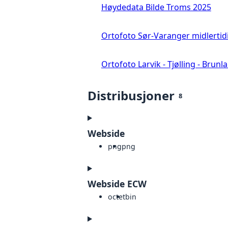
Høydedata Bilde Troms 2025
Ortofoto Sør-Varanger midlertid
Ortofoto Larvik - Tjølling - Brunl
Distribusjoner
8
Webside
png
png
Webside ECW
octet
bin