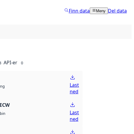
Finn data
Del data
Meny
API-er
8
0
Last
ng
ned
 ECW
Last
bin
ned