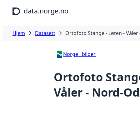
Hopp til hovedinnhold
data.norge.no
Hjem
Datasett
Ortofoto Stange - Løten - Våler
Norge i bilder
Ortofoto Stange
Våler - Nord-Od