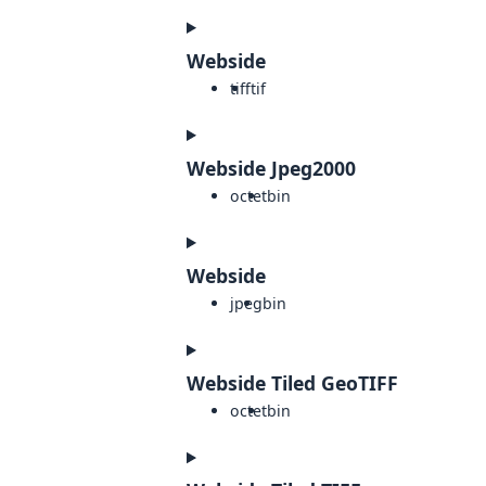
Webside
tiff
tif
Webside Jpeg2000
octet
bin
Webside
jpeg
bin
Webside Tiled GeoTIFF
octet
bin