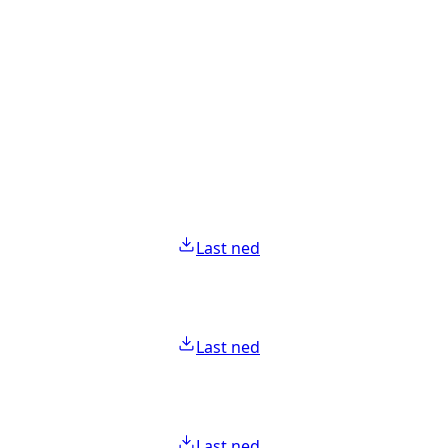
Last ned
Last ned
Last ned