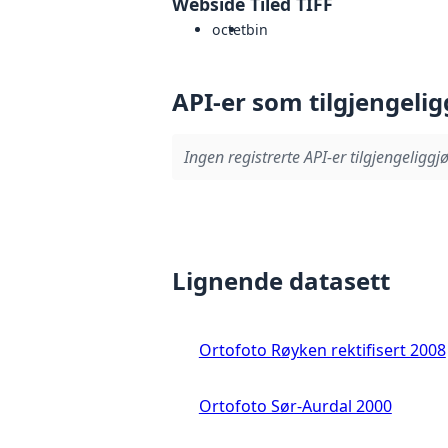
Webside Tiled TIFF
octet
bin
API-er som tilgjengelig
Ingen registrerte API-er tilgjengeliggjø
Lignende datasett
Ortofoto Røyken rektifisert 2008
Ortofoto Sør-Aurdal 2000