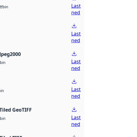
Last
bin
ff
ned
Last
ned
Jpeg2000
Last
bin
ned
Last
bin
ned
Tiled GeoTIFF
Last
bin
ned