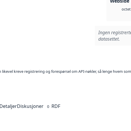
Webside 
octet
Ingen registrert
datasettet.
kan likevel kreve registrering og forespørsel om API-nøkler, så lenge hvem som
Detaljer
Diskusjoner
RDF
0