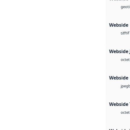
geoti
Webside
tif
tiff
Webside 
octet
Webside
jpeg
Webside 
octet