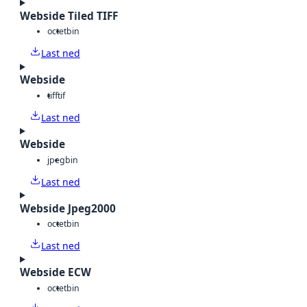
Webside Tiled TIFF
octet
bin
Last ned
Webside
tiff
tif
Last ned
Webside
jpeg
bin
Last ned
Webside Jpeg2000
octet
bin
Last ned
Webside ECW
octet
bin