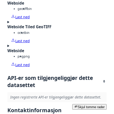
Webside
geotiff
bin
Last ned
Webside Tiled GeoTIFF
octet
bin
Last ned
Webside
png
png
Last ned
API-er som tilgjengeliggjør dette
0
datasettet
Ingen registrerte API-er tilgjengeliggjør dette datasettet.
Skjul tomme rader
Kontaktinformasjon