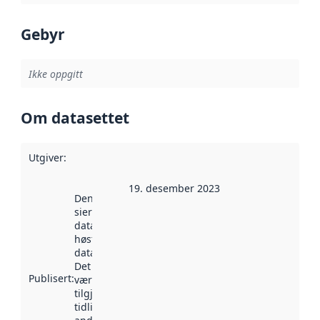
Gebyr
Ikke oppgitt
Om datasettet
Utgiver
:
19. desember 2023
Denne datoen
sier når
datasettet ble
høstet av
data.norge.no.
Det kan ha
Publisert
:
vært
tilgjengelig
tidligere