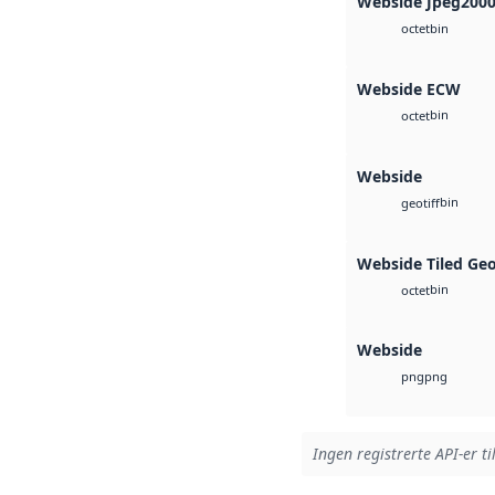
Webside Jpeg200
bin
octet
Webside ECW
bin
octet
Webside
bin
geotiff
Webside Tiled Ge
bin
octet
Webside
png
png
Ingen registrerte API-er ti