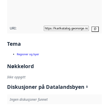
Les mer om
metadatakvalitet
her
URI:
Kopier
Tema
Regioner og byer
Nøkkelord
Ikke oppgitt
Diskusjoner på Datalandsbyen
0
Ingen diskusjoner funnet