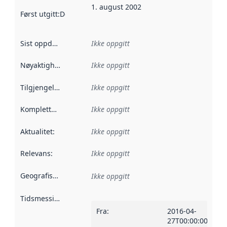
1. august 2002
Først utgitt
:
Denne datoen sier når dataene i dette datasettet 
Sist oppdatert
:
Ikke oppgitt
Nøyaktighet
:
Ikke oppgitt
Tilgjengelighet
:
Ikke oppgitt
Kompletthet
:
Ikke oppgitt
Aktualitet
:
Ikke oppgitt
Relevans
:
Ikke oppgitt
Geografisk avgrensning
:
Ikke oppgitt
Tidsmessig avgrensning
:
Fra
:
2016-04-
27T00:00:00Z