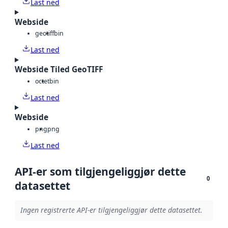
Last ned
Webside
geotiff
bin
Last ned
Webside Tiled GeoTIFF
octet
bin
Last ned
Webside
png
png
Last ned
API-er som tilgjengeliggjør dette
0
datasettet
Ingen registrerte API-er tilgjengeliggjør dette datasettet.