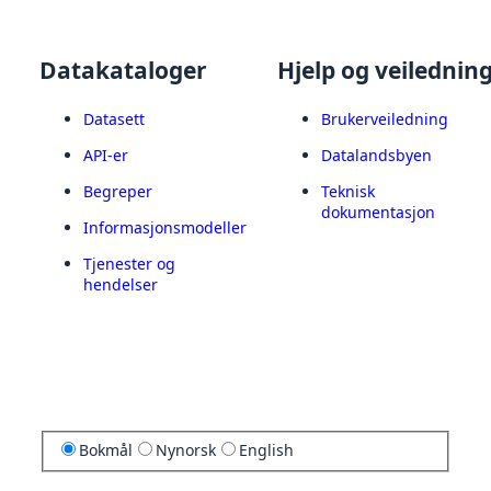
Datakataloger
Hjelp og veilednin
Datasett
Brukerveiledning
API-er
Datalandsbyen
Begreper
Teknisk
dokumentasjon
Informasjonsmodeller
Tjenester og
hendelser
Bokmål
Nynorsk
English