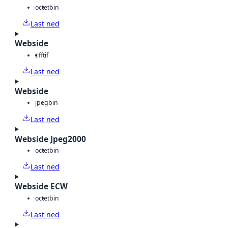
octet
bin
Last ned
Webside
tiff
tif
Last ned
Webside
jpeg
bin
Last ned
Webside Jpeg2000
octet
bin
Last ned
Webside ECW
octet
bin
Last ned