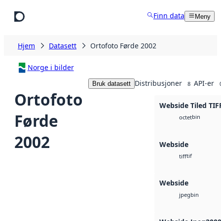
Hopp til hovedinnhold
Finn data
Meny
Hjem
Datasett
Ortofoto Førde 2002
Norge i bilder
Distribusjoner
API-er
Bruk datasett
8
Ortofoto
Webside Tiled TIF
Førde
bin
octet
2002
Webside
tif
tiff
Webside
bin
jpeg