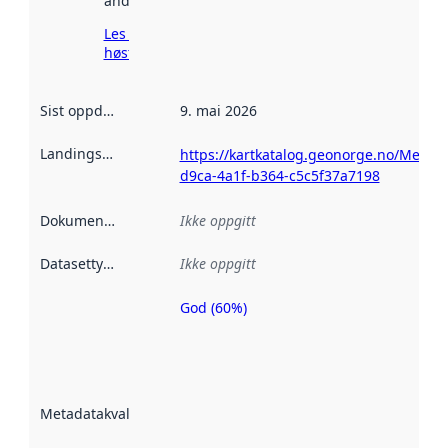
andre steder.
Les mer om
høsting her
Sist oppdatert
:
9. mai 2026
Landingsside
:
https://kartkatalog.geonorge.no/Metad
d9ca-4a1f-b364-c5c5f37a7198
Dokumentasjon
:
Ikke oppgitt
Datasettype
:
Ikke oppgitt
God (60%)
Metadatakvalitet
er en indikator
på hvor godt
datasettene er
beskrevet ved
Metadatakvalitet
:
hjelp
avmetadata.