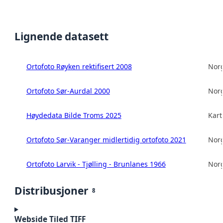
Lignende datasett
Ortofoto Røyken rektifisert 2008
Norg
Ortofoto Sør-Aurdal 2000
Norg
Høydedata Bilde Troms 2025
Kart
Ortofoto Sør-Varanger midlertidig ortofoto 2021
Norg
Ortofoto Larvik - Tjølling - Brunlanes 1966
Norg
Distribusjoner
8
Webside Tiled TIFF