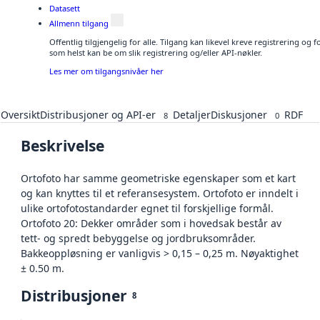
Datasett
Allmenn tilgang
Offentlig tilgjengelig for alle. Tilgang kan likevel kreve registrering og
som helst kan be om slik registrering og/eller API-nøkler.
Les mer om tilgangsnivåer her
Oversikt
Distribusjoner og API-er
Detaljer
Diskusjoner
RDF
8
0
Beskrivelse
Ortofoto har samme geometriske egenskaper som et kart
og kan knyttes til et referansesystem. Ortofoto er inndelt i
ulike ortofotostandarder egnet til forskjellige formål.
Ortofoto 20: Dekker områder som i hovedsak består av
tett- og spredt bebyggelse og jordbruksområder.
Bakkeoppløsning er vanligvis > 0,15 – 0,25 m. Nøyaktighet
± 0.50 m.
Distribusjoner
8