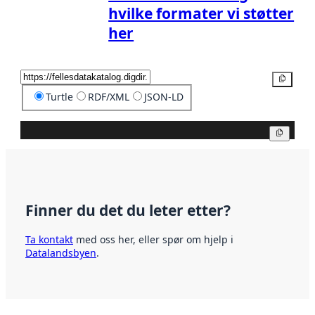
hvilke formater vi støtter
her
Kopier
Turtle
RDF/XML
JSON-LD
Kopier
Finner du det du leter etter?
Ta kontakt
med oss her, eller spør om hjelp i
Datalandsbyen
.