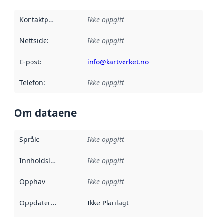
Kontaktpunkt
:
Ikke oppgitt
Nettside
:
Ikke oppgitt
E-post
:
info@kartverket.no
Telefon
:
Ikke oppgitt
Om dataene
Språk
:
Ikke oppgitt
Innholdsleverandører
Ikke oppgitt
:
Opphav
:
Ikke oppgitt
Oppdateringsfrekvens
Ikke Planlagt
: