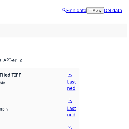
Finn data
Del data
Meny
API-er
8
0
Tiled TIFF
Last
bin
ned
Last
bin
ff
ned