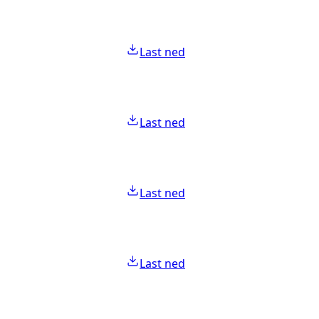
Last ned
Last ned
Last ned
Last ned