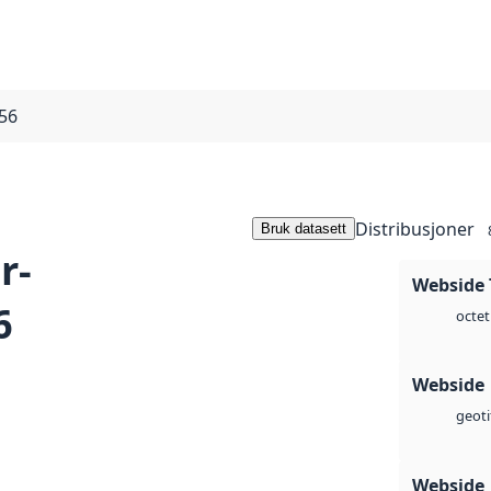
56
Distribusjoner
Bruk datasett
r-
Webside 
6
octet
Webside
geoti
Webside