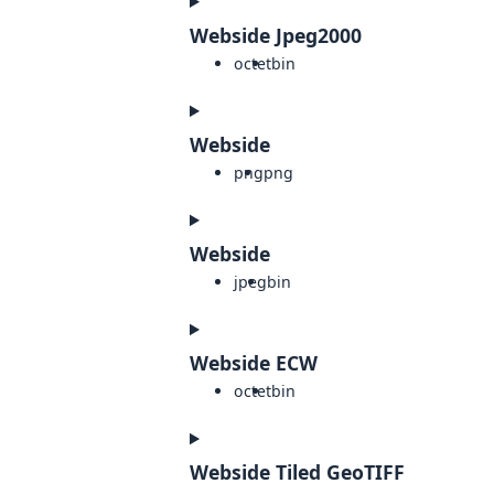
Webside Jpeg2000
octet
bin
Webside
png
png
Webside
jpeg
bin
Webside ECW
octet
bin
Webside Tiled GeoTIFF