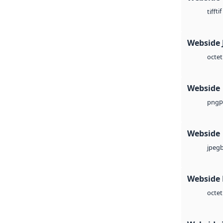
tif
tiff
Webside 
octet
Webside
p
png
Webside
jpeg
Webside
octet