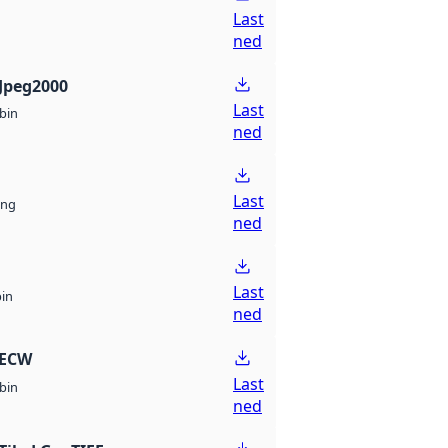
Last
ned
Jpeg2000
Last
bin
ned
Last
ng
ned
Last
bin
ned
 ECW
Last
bin
ned