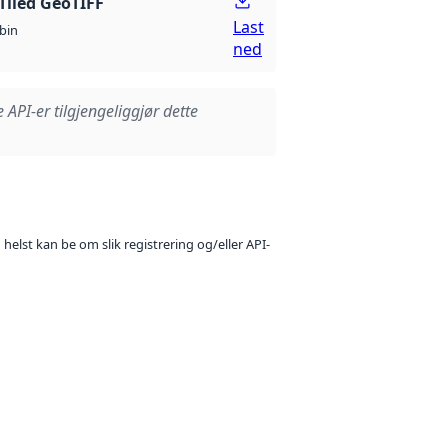
Tiled GeoTIFF
Last
bin
ned
e API-er tilgjengeliggjør dette
 helst kan be om slik registrering og/eller API-