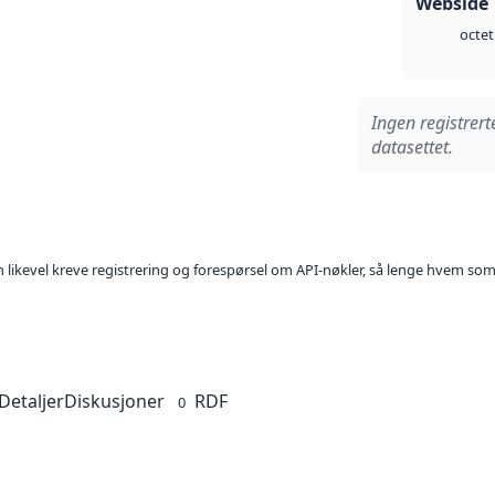
Webside 
octet
Ingen registrert
datasettet.
kan likevel kreve registrering og forespørsel om API-nøkler, så lenge hvem som
Detaljer
Diskusjoner
RDF
0