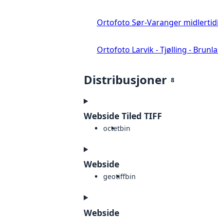
Ortofoto Sør-Varanger midlertid
Ortofoto Larvik - Tjølling - Brunl
Distribusjoner
8
Webside Tiled TIFF
octet
bin
Webside
geotiff
bin
Webside