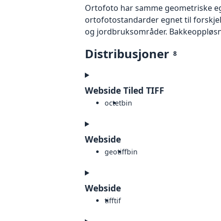
Ortofoto har samme geometriske egen
ortofotostandarder egnet til forskj
og jordbruksområder. Bakkeoppløsnin
Distribusjoner
8
Webside Tiled TIFF
octet
bin
Webside
geotiff
bin
Webside
tiff
tif