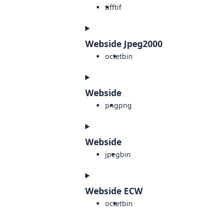
tiff
tif
Webside Jpeg2000
octet
bin
Webside
png
png
Webside
jpeg
bin
Webside ECW
octet
bin