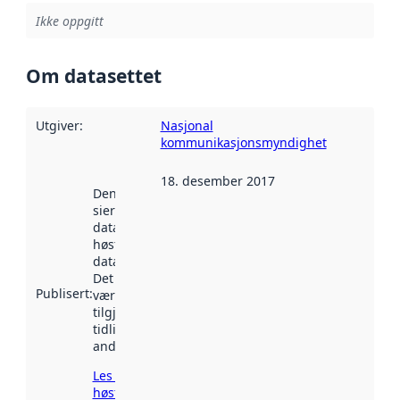
Ikke oppgitt
Om datasettet
Utgiver
:
Nasjonal
kommunikasjonsmyndighet
18. desember 2017
Denne datoen
sier når
datasettet ble
høstet av
data.norge.no.
Det kan ha
Publisert
:
vært
tilgjengelig
tidligere
andre steder.
Les mer om
høsting her