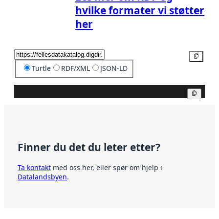
hvilke formater vi støtter
her
Kopier
Turtle
RDF/XML
JSON-LD
Kopier
Finner du det du leter etter?
Ta kontakt
med oss her, eller spør om hjelp i
Datalandsbyen
.