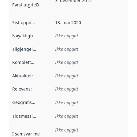
3. desember 2012
Først utgitt
:
Denne datoen sier når dataene i dette datasettet 
Sist oppdatert
:
13. mai 2020
Nøyaktighet
:
Ikke oppgitt
Tilgjengelighet
:
Ikke oppgitt
Kompletthet
:
Ikke oppgitt
Aktualitet
:
Ikke oppgitt
Relevans
:
Ikke oppgitt
Geografisk avgrensning
:
Ikke oppgitt
Tidsmessig avgrensning
Ikke oppgitt
:
Ikke oppgitt
I samsvar med
:
Referanse til en implementasjonsregel eller a