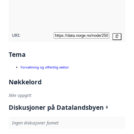
Les mer om
metadatakvalitet
her
URI:
Kopier
Tema
Forvaltning og offentlig sektor
Nøkkelord
Ikke oppgitt
Diskusjoner på Datalandsbyen
0
Ingen diskusjoner funnet