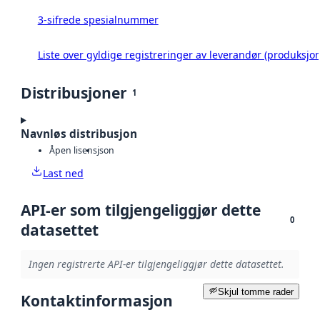
3-sifrede spesialnummer
Liste over gyldige registreringer av leverandør (produksjon
Distribusjoner
1
Navnløs distribusjon
Åpen lisens
json
Last ned
API-er som tilgjengeliggjør dette
0
datasettet
Ingen registrerte API-er tilgjengeliggjør dette datasettet.
Skjul tomme rader
Kontaktinformasjon