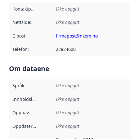
Kontaktpunkt
:
Ikke oppgitt
Nettside
:
Ikke oppgitt
E-post
:
firmapost@nkom.no
Telefon
:
22824600
Om dataene
Språk
:
Ikke oppgitt
Innholdsleverandører
Ikke oppgitt
:
Opphav
:
Ikke oppgitt
Oppdateringsfrekvens
Ikke oppgitt
: