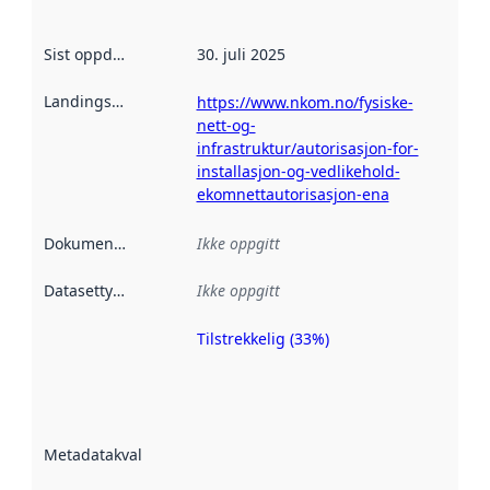
Sist oppdatert
:
30. juli 2025
Landingsside
:
https://www.nkom.no/fysiske-
nett-og-
infrastruktur/autorisasjon-for-
installasjon-og-vedlikehold-
ekomnettautorisasjon-ena
Dokumentasjon
:
Ikke oppgitt
Datasettype
:
Ikke oppgitt
Tilstrekkelig (33%)
Metadatakvalitet
er en indikator
på hvor godt
datasettene er
beskrevet ved
Metadatakvalitet
:
hjelp
avmetadata.