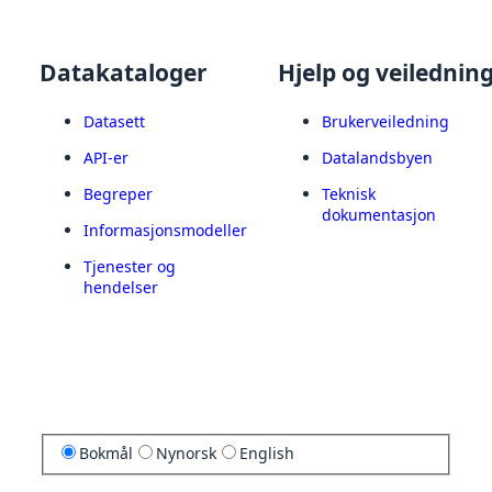
Datakataloger
Hjelp og veilednin
Datasett
Brukerveiledning
API-er
Datalandsbyen
Begreper
Teknisk
dokumentasjon
Informasjonsmodeller
Tjenester og
hendelser
Bokmål
Nynorsk
English