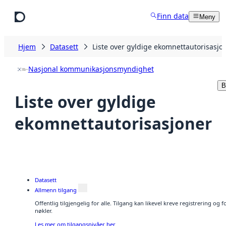
Hopp til hovedinnhold
Finn data
Meny
Hjem
Datasett
Liste over gyldige ekomnettautorisasjo
Nasjonal kommunikasjonsmyndighet
B
Liste over gyldige
ekomnettautorisasjoner
Datasett
Allmenn tilgang
Offentlig tilgjengelig for alle. Tilgang kan likevel kreve registrering og
nøkler.
Les mer om tilgangsnivåer her