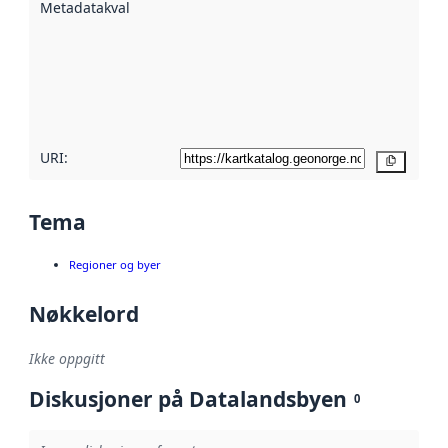
Metadatakvalitet
:
hjelp
avmetadata.
Les mer om
metadatakvalitet
her
URI:
Kopier
Tema
Regioner og byer
Nøkkelord
Ikke oppgitt
Diskusjoner på Datalandsbyen
0