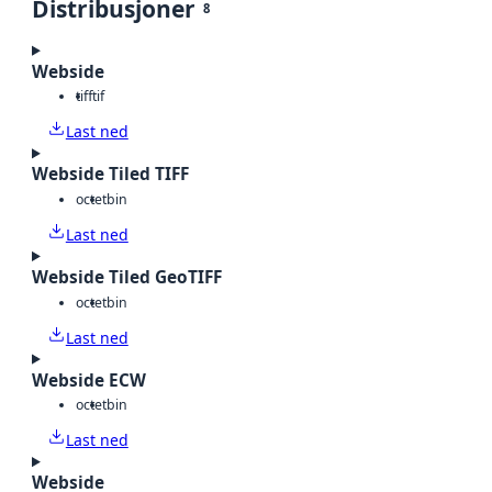
Distribusjoner
8
Webside
tiff
tif
Last ned
Webside Tiled TIFF
octet
bin
Last ned
Webside Tiled GeoTIFF
octet
bin
Last ned
Webside ECW
octet
bin
Last ned
Webside