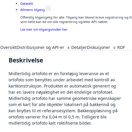
Datasett
Allmenn tilgang
Offentlig tilgjengelig for alle. Tilgang kan likevel kreve registrering og
som helst kan be om slik registrering og/eller API-nøkler.
Les mer om tilgangsnivåer her
Oversikt
Distribusjoner og API-er
Detaljer
Diskusjoner
RDF
8
0
Beskrivelse
Midlertidig ortofoto er en foreløpig leveranse av et
ortofoto som benyttes under arbeidet med kontroll av
kartkonstruksjon. Produktet er automatisk generert og
har en lavere nøyaktighet en det endelige ortofotoet.
Midlertidig ortofoto har samme geometriske egenskaper
som et kart for alle objekter lokalisert på bakkenivå og
kan knyttes til et referansesystem. Bakkeoppløsning på
ortofoto varierer fra 0,04 m til 0,5 m. Tidligere ble
midlertidig ortofoto kalt rektifiserte bilder.