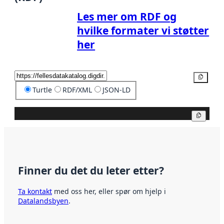
Les mer om RDF og
hvilke formater vi støtter
her
Kopier
Turtle
RDF/XML
JSON-LD
Kopier
Finner du det du leter etter?
Ta kontakt
med oss her, eller spør om hjelp i
Datalandsbyen
.