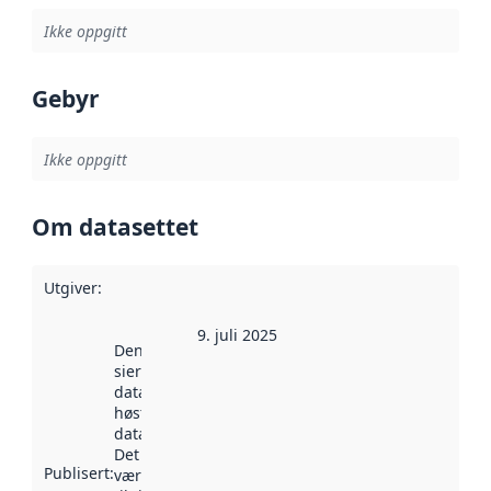
Ikke oppgitt
Gebyr
Ikke oppgitt
Om datasettet
Utgiver
:
9. juli 2025
Denne datoen
sier når
datasettet ble
høstet av
data.norge.no.
Det kan ha
Publisert
:
vært