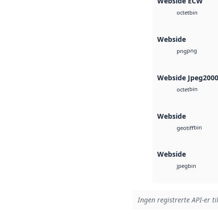
Webside ECW
bin
octet
Webside
png
png
Webside Jpeg200
bin
octet
Webside
bin
geotiff
Webside
bin
jpeg
Ingen registrerte API-er ti