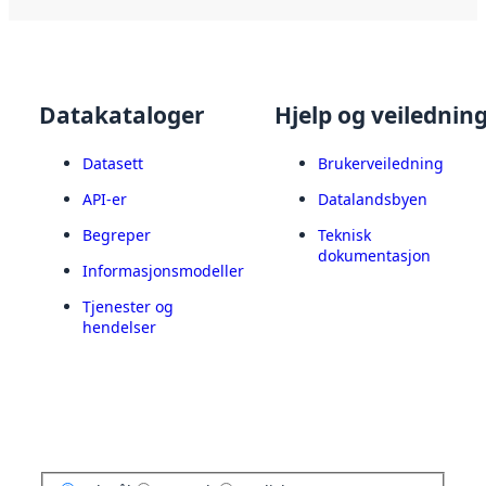
Datakataloger
Hjelp og veilednin
Datasett
Brukerveiledning
API-er
Datalandsbyen
Begreper
Teknisk
dokumentasjon
Informasjonsmodeller
Tjenester og
hendelser