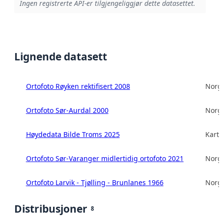
Ingen registrerte API-er tilgjengeliggjør dette datasettet.
Lignende datasett
Ortofoto Røyken rektifisert 2008
Norg
Ortofoto Sør-Aurdal 2000
Norg
Høydedata Bilde Troms 2025
Kart
Ortofoto Sør-Varanger midlertidig ortofoto 2021
Norg
Ortofoto Larvik - Tjølling - Brunlanes 1966
Norg
Distribusjoner
8