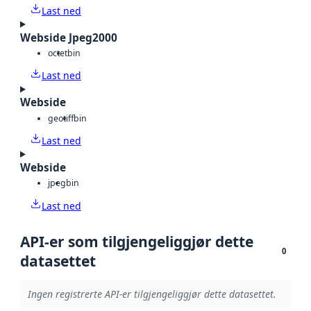
Last ned
Webside Jpeg2000
octet
bin
Last ned
Webside
geotiff
bin
Last ned
Webside
jpeg
bin
Last ned
API-er som tilgjengeliggjør dette
0
datasettet
Ingen registrerte API-er tilgjengeliggjør dette datasettet.