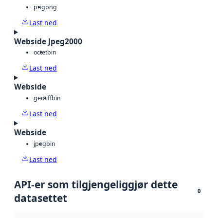
png
png
Last ned
Webside Jpeg2000
octet
bin
Last ned
Webside
geotiff
bin
Last ned
Webside
jpeg
bin
Last ned
API-er som tilgjengeliggjør dette
0
datasettet