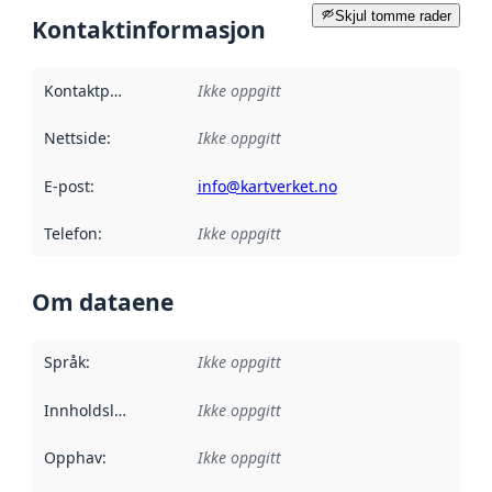
Skjul tomme rader
Kontaktinformasjon
Kontaktpunkt
:
Ikke oppgitt
Nettside
:
Ikke oppgitt
E-post
:
info@kartverket.no
Telefon
:
Ikke oppgitt
Om dataene
Språk
:
Ikke oppgitt
Innholdsleverandører
Ikke oppgitt
:
Opphav
:
Ikke oppgitt