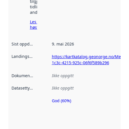
tilgjengelig
tidligere
andre steder.
Les mer om
høsting her
Sist oppdatert
:
9. mai 2026
Landingsside
:
https://kartkatalog.geonorge.no/Metad
1c3c-4215-925c-06f6f589b296
Dokumentasjon
:
Ikke oppgitt
Datasettype
:
Ikke oppgitt
God (60%)
Metadatakvalitet
er en indikator
på hvor godt
datasettene er
beskrevet ved