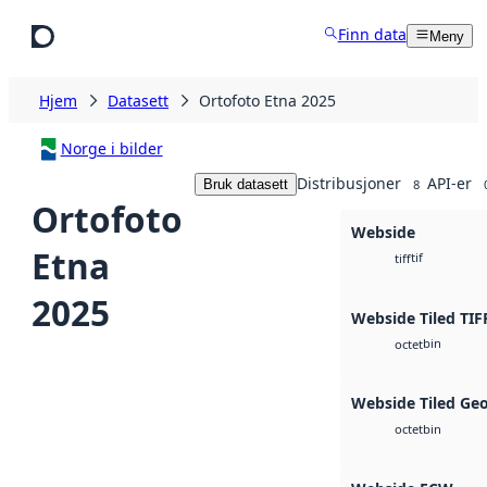
Hopp til hovedinnhold
Finn data
Meny
Hjem
Datasett
Ortofoto Etna 2025
Norge i bilder
Distribusjoner
API-er
Bruk datasett
8
Ortofoto
Webside
Etna
tif
tiff
2025
Webside Tiled TIF
bin
octet
Webside Tiled Ge
bin
octet