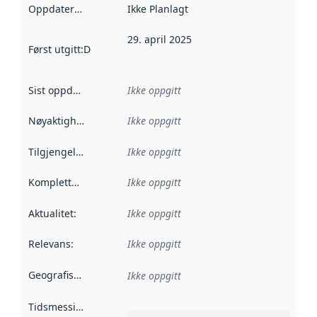
Oppdateringsfrekvens
Ikke Planlagt
:
29. april 2025
Først utgitt
:
Denne datoen sier når dataene i dette datasettet 
Sist oppdatert
:
Ikke oppgitt
Nøyaktighet
:
Ikke oppgitt
Tilgjengelighet
:
Ikke oppgitt
Kompletthet
:
Ikke oppgitt
Aktualitet
:
Ikke oppgitt
Relevans
:
Ikke oppgitt
Geografisk avgrensning
:
Ikke oppgitt
Tidsmessig avgrensning
: