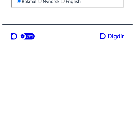
Bokmål
Nynorsk
English
en tjeneste fra