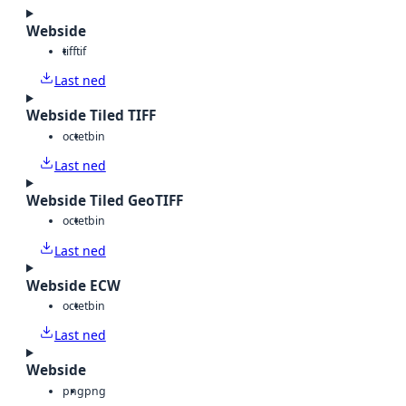
Webside
tiff
tif
Last ned
Webside Tiled TIFF
octet
bin
Last ned
Webside Tiled GeoTIFF
octet
bin
Last ned
Webside ECW
octet
bin
Last ned
Webside
png
png