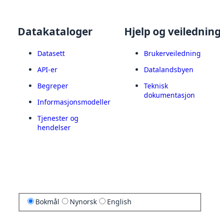
Datakataloger
Hjelp og veilednin
Datasett
Brukerveiledning
API-er
Datalandsbyen
Begreper
Teknisk
dokumentasjon
Informasjonsmodeller
Tjenester og
hendelser
Bokmål
Nynorsk
English