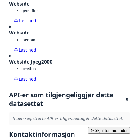
Webside
geotiff
bin
Last ned
Webside
jpeg
bin
Last ned
Webside Jpeg2000
octet
bin
Last ned
API-er som tilgjengeliggjør dette
0
datasettet
Ingen registrerte API-er tilgjengeliggjør dette datasettet.
Skjul tomme rader
Kontaktinformasjon