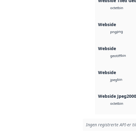
Webside Tiled Ge
bin
octet
Webside
png
png
Webside
bin
geotiff
Webside
bin
jpeg
Webside Jpeg200
bin
octet
Ingen registrerte API-er ti