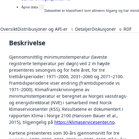
Åpne data
Datasettet er klassifisert som allmenn tilgang og har mins
Oversikt
Distribusjoner og API-er
Detaljer
Diskusjoner
RDF
1
0
Beskrivelse
Gjennomsnittlig minimumstemperatur (laveste
registrerte temperatur per døgn) ved 2 m høyde
presenteres sesongvis og for hele året, for tre
trettiårsperioder: 1971–2000, 2031–2060 og 2071–2100.
Framtidsperiodene viser endring (framtidsperiode vs
1971–2000). Klimaframskrivningene av
minimumstemperatur er beregnet av Norges vassdrags-
og energidirektorat (NVE) i samarbeid med Norsk
klimaservicesenter (KSS). Resultatene er dokumentert i
rapporten Klima i Norge 2100 (Hanssen-Bauer et al.,
2015), tilgjengelig på
https://klimaservicesenter.no
.
Kartene presenteres som 30-års gjennomsnitt for tre