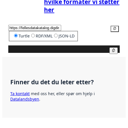
hvilke formater vi støtter
her
Kopier
Turtle
RDF/XML
JSON-LD
Kopier
Finner du det du leter etter?
Ta kontakt
med oss her, eller spør om hjelp i
Datalandsbyen
.