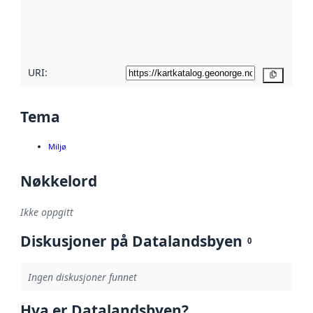
Les mer om
metadatakvalitet
her
URI:
Kopier
Tema
Miljø
Nøkkelord
Ikke oppgitt
Diskusjoner på Datalandsbyen
0
Ingen diskusjoner funnet
Hva er Datalandsbyen?