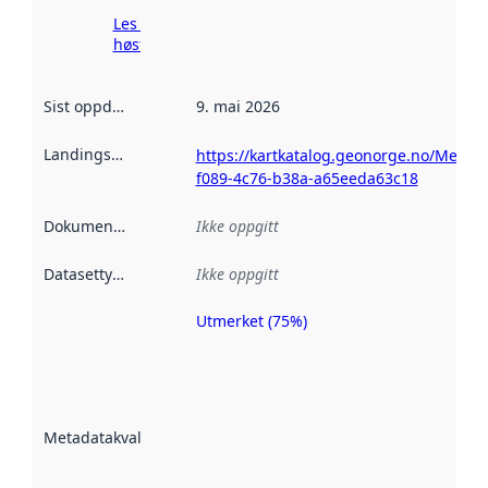
Les mer om
høsting her
Sist oppdatert
:
9. mai 2026
Landingsside
:
https://kartkatalog.geonorge.no/Metad
f089-4c76-b38a-a65eeda63c18
Dokumentasjon
:
Ikke oppgitt
Datasettype
:
Ikke oppgitt
Utmerket (75%)
Metadatakvalitet
er en indikator
på hvor godt
datasettene er
beskrevet ved
Metadatakvalitet
:
hjelp
avmetadata.