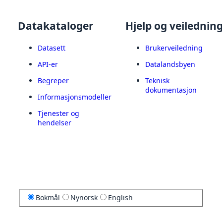
Datakataloger
Hjelp og veilednin
Datasett
Brukerveiledning
API-er
Datalandsbyen
Begreper
Teknisk
dokumentasjon
Informasjonsmodeller
Tjenester og
hendelser
Bokmål
Nynorsk
English