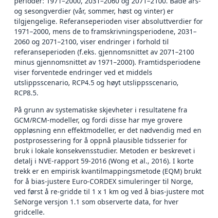
perioder: 1971–2000, 2031–2060 og 2071–2100. Både års-
og sesongverdier (vår, sommer, høst og vinter) er
tilgjengelige. Referanseperioden viser absoluttverdier for
1971–2000, mens de to framskrivningsperiodene, 2031–
2060 og 2071–2100, viser endringer i forhold til
referanseperioden (f.eks. gjennomsnittet av 2071–2100
minus gjennomsnittet av 1971–2000). Framtidsperiodene
viser forventede endringer ved et middels
utslippsscenario, RCP4.5 og høyt utslippsscenario,
RCP8.5.
På grunn av systematiske skjevheter i resultatene fra
GCM/RCM-modeller, og fordi disse har mye grovere
oppløsning enn effektmodeller, er det nødvendig med en
postprosessering for å oppnå plausible tidsserier for
bruk i lokale konsekvensstudier. Metoden er beskrevet i
detalj i NVE-rapport 59-2016 (Wong et al., 2016). I korte
trekk er en empirisk kvantilmappingsmetode (EQM) brukt
for å bias-justere Euro-CORDEX simuleringer til Norge,
ved først å re-gridde til 1 x 1 km og ved å bias-justere mot
SeNorge versjon 1.1 som observerte data, for hver
gridcelle.