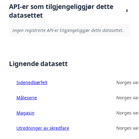
API-er som tilgjengeliggjør dette
0
datasettet
Ingen registrerte API-er tilgjengeliggjør dette datasettet.
Lignende datasett
Sidenedbørfelt
Norges vas
Måleserie
Norges vas
Magasin
Norges vas
Utredninger av skredfare
Norges vas