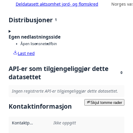
Deldatasett aktsomhet jord- og flomskred
Norges vas
Distribusjoner
1
Egen nedlastningsside
Åpen lisens
netcdf
bin
Last ned
API-er som tilgjengeliggjør dette
0
datasettet
Ingen registrerte API-er tilgjengeliggjør dette datasettet.
Skjul tomme rader
Kontaktinformasjon
Kontaktpunkt
:
Ikke oppgitt