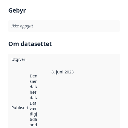
Gebyr
Ikke oppgitt
Om datasettet
Utgiver
:
8. juni 2023
Denne datoen
sier når
datasettet ble
høstet av
data.norge.no.
Det kan ha
Publisert
:
vært
tilgjengelig
tidligere
andre steder.