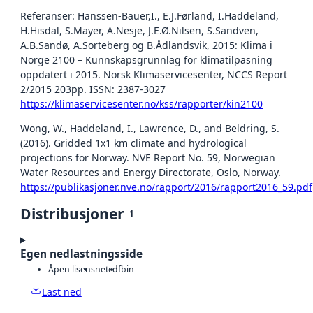
Referanser: Hanssen-Bauer,I., E.J.Førland, I.Haddeland,
H.Hisdal, S.Mayer, A.Nesje, J.E.Ø.Nilsen, S.Sandven,
A.B.Sandø, A.Sorteberg og B.Ådlandsvik, 2015: Klima i
Norge 2100 – Kunnskapsgrunnlag for klimatilpasning
oppdatert i 2015. Norsk Klimaservicesenter, NCCS Report
2/2015 203pp. ISSN: 2387-3027
https://klimaservicesenter.no/kss/rapporter/kin2100
Wong, W., Haddeland, I., Lawrence, D., and Beldring, S.
(2016). Gridded 1x1 km climate and hydrological
projections for Norway. NVE Report No. 59, Norwegian
Water Resources and Energy Directorate, Oslo, Norway.
https://publikasjoner.nve.no/rapport/2016/rapport2016_59.pdf
Distribusjoner
1
Egen nedlastningsside
Åpen lisens
netcdf
bin
Last ned