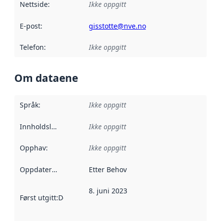
Nettside
:
Ikke oppgitt
E-post
:
gisstotte@nve.no
Telefon
:
Ikke oppgitt
Om dataene
Språk
:
Ikke oppgitt
Innholdsleverandører
Ikke oppgitt
:
Opphav
:
Ikke oppgitt
Oppdateringsfrekvens
Etter Behov
:
8. juni 2023
Først utgitt
:
Denne datoen sier når dataene i dette datasettet 