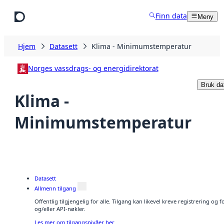
Hopp til hovedinnhold
Finn data
Meny
Hjem
Datasett
Klima - Minimumstemperatur
Norges vassdrags- og energidirektorat
Bruk da
Klima -
Minimumstemperatur
Datasett
Allmenn tilgang
Offentlig tilgjengelig for alle. Tilgang kan likevel kreve registrering o
og/eller API-nøkler.
Les mer om tilgangsnivåer her