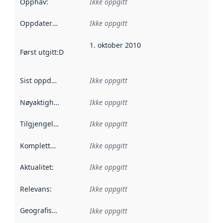
Opphav
:
Ikke oppgitt
Oppdateringsfrekvens
Ikke oppgitt
:
1. oktober 2010
Først utgitt
:
Denne datoen sier når dataene i dette datasettet 
Sist oppdatert
:
Ikke oppgitt
Nøyaktighet
:
Ikke oppgitt
Tilgjengelighet
:
Ikke oppgitt
Kompletthet
:
Ikke oppgitt
Aktualitet
:
Ikke oppgitt
Relevans
:
Ikke oppgitt
Geografisk avgrensning
:
Ikke oppgitt