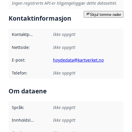
Ingen registrerte API-er tilgjengeliggjør dette datasettet.
Skjul tomme rader
Kontaktinformasjon
Kontaktpunkt
:
Ikke oppgitt
Nettside
:
Ikke oppgitt
E-post
:
hoydedata@kartverket.no
Telefon
:
Ikke oppgitt
Om dataene
Språk
:
Ikke oppgitt
Innholdsleverandører
Ikke oppgitt
: