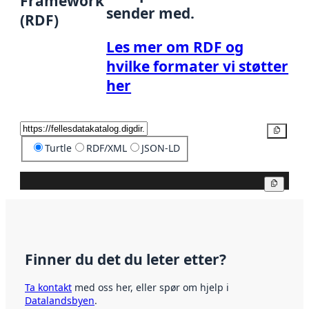
Framework
sender med.
(RDF)
Les mer om RDF og
hvilke formater vi støtter
her
Kopier
Turtle
RDF/XML
JSON-LD
Kopier
Finner du det du leter etter?
Ta kontakt
med oss her, eller spør om hjelp i
Datalandsbyen
.