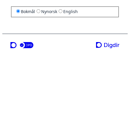
Bokmål
Nynorsk
English
en tjeneste fra