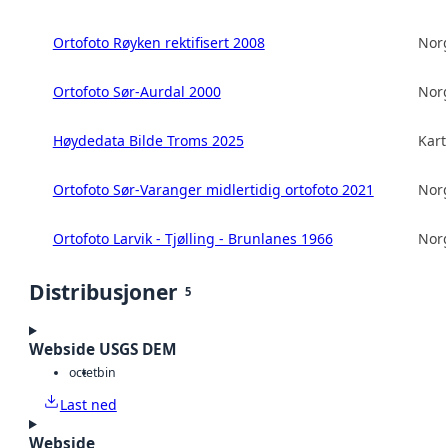
Ortofoto Røyken rektifisert 2008
Norg
Ortofoto Sør-Aurdal 2000
Norg
Høydedata Bilde Troms 2025
Kart
Ortofoto Sør-Varanger midlertidig ortofoto 2021
Norg
Ortofoto Larvik - Tjølling - Brunlanes 1966
Norg
Distribusjoner
5
Webside USGS DEM
octet
bin
Last ned
Webside