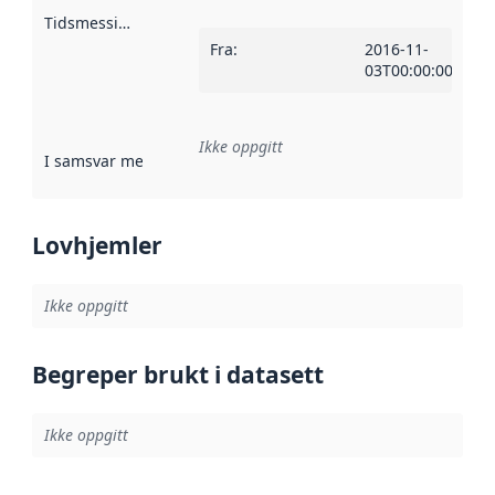
Tidsmessig avgrensning
:
Fra
:
2016-11-
03T00:00:00Z
Ikke oppgitt
I samsvar med
:
Referanse til en implementasjonsregel eller a
Lovhjemler
Ikke oppgitt
Begreper brukt i datasett
Ikke oppgitt