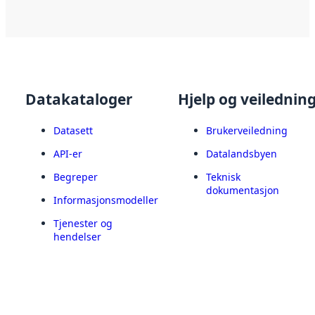
Datakataloger
Hjelp og veilednin
Datasett
Brukerveiledning
API-er
Datalandsbyen
Begreper
Teknisk
dokumentasjon
Informasjonsmodeller
Tjenester og
hendelser