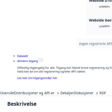
Webside DTE
bin
octet
Webside Geo
bin
octet
Ingen registrerte API
Datasett
Allmenn tilgang
Offentlig tilgjengelig for alle. Tilgang kan likevel kreve registrering o
helst kan be om slik registrering og/eller API-nøkler.
Les mer om tilgangsnivåer her
Oversikt
Distribusjoner og API-er
Detaljer
Diskusjoner
RDF
5
0
Beskrivelse