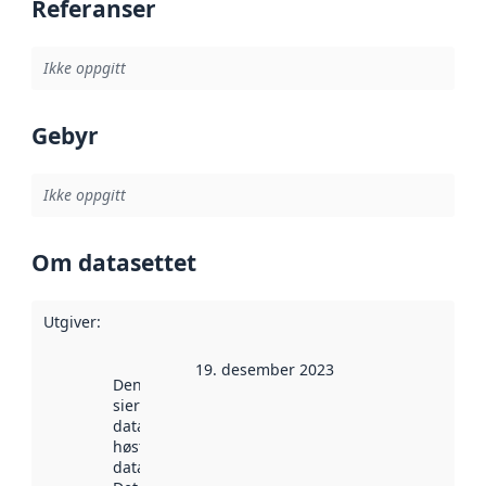
Referanser
Ikke oppgitt
Gebyr
Ikke oppgitt
Om datasettet
Utgiver
:
19. desember 2023
Denne datoen
sier når
datasettet ble
høstet av
data.norge.no.