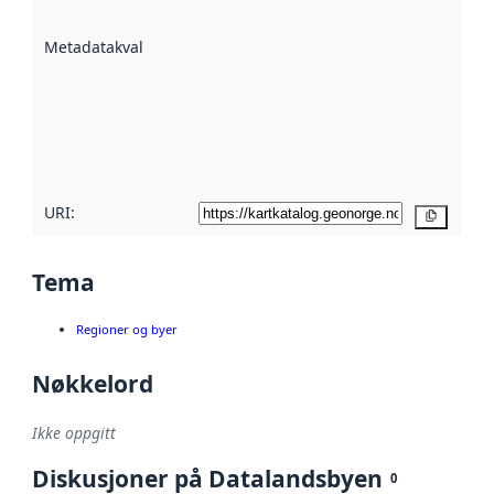
datasettene er
beskrevet ved
Metadatakvalitet
:
hjelp
avmetadata.
Les mer om
metadatakvalitet
her
URI:
Kopier
Tema
Regioner og byer
Nøkkelord
Ikke oppgitt
Diskusjoner på Datalandsbyen
0