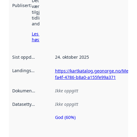
Det kan ha
Publisert
:
vært
tilgjengelig
tidligere
andre steder.
Les mer om
høsting her
Sist oppdatert
:
24. oktober 2025
Landingsside
:
https://kartkatalog.geonorge.no/Metad
fa4f-4786-b8a0-a155fe99a371
Dokumentasjon
:
Ikke oppgitt
Datasettype
:
Ikke oppgitt
God (60%)
Metadatakvalitet
er en indikator
på hvor godt