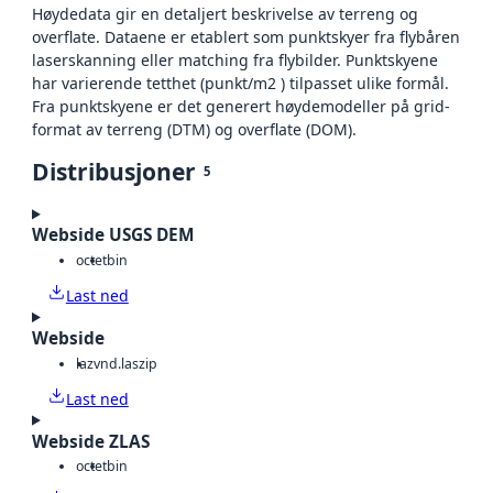
Høydedata gir en detaljert beskrivelse av terreng og
overflate. Dataene er etablert som punktskyer fra flybåren
laserskanning eller matching fra flybilder. Punktskyene
har varierende tetthet (punkt/m2 ) tilpasset ulike formål.
Fra punktskyene er det generert høydemodeller på grid-
format av terreng (DTM) og overflate (DOM).
Distribusjoner
5
Webside USGS DEM
octet
bin
Last ned
Webside
laz
vnd.laszip
Last ned
Webside ZLAS
octet
bin