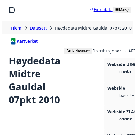
Hopp til hovedinnhold
Finn data
Meny
Hjem
Datasett
Høydedata Midtre Gauldal 07pkt 2010
Kartverket
Distribusjoner
API
Bruk datasett
5
Høydedata
Webside US
Midtre
bin
octet
Gauldal
Webside
vnd.las
07pkt 2010
laz
Webside ZLA
bin
octet