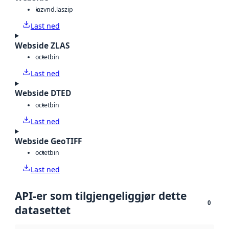
laz
vnd.laszip
Last ned
Webside ZLAS
octet
bin
Last ned
Webside DTED
octet
bin
Last ned
Webside GeoTIFF
octet
bin
Last ned
API-er som tilgjengeliggjør dette
0
datasettet