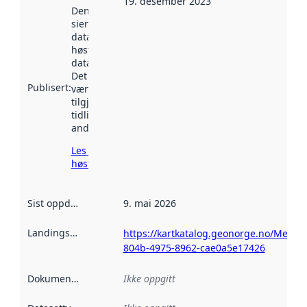
19. desember 2023
Denne datoen
sier når
datasettet ble
høstet av
data.norge.no.
Det kan ha
Publisert
:
vært
tilgjengelig
tidligere
andre steder.
Les mer om
høsting her
Sist oppdatert
:
9. mai 2026
Landingsside
:
https://kartkatalog.geonorge.no/Metad
804b-4975-8962-cae0a5e17426
Dokumentasjon
:
Ikke oppgitt