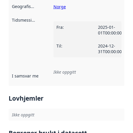
Geografisk avgrensning
:
Norge
Tidsmessig avgrensning
:
Fra
:
2025-01-
01T00:00:00Z
Til
:
2024-12-
31T00:00:00Z
Ikke oppgitt
I samsvar med
:
Referanse til en implementasjonsregel eller a
Lovhjemler
Ikke oppgitt