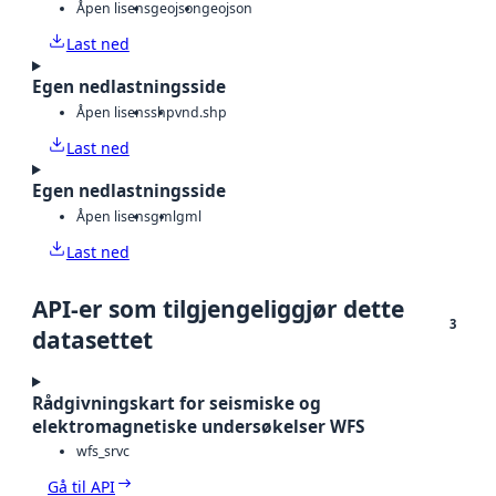
Åpen lisens
geojson
geojson
Last ned
Egen nedlastningsside
Åpen lisens
shp
vnd.shp
Last ned
Egen nedlastningsside
Åpen lisens
gml
gml
Last ned
API-er som tilgjengeliggjør dette
3
datasettet
Rådgivningskart for seismiske og
elektromagnetiske undersøkelser WFS
wfs_srvc
Gå til API