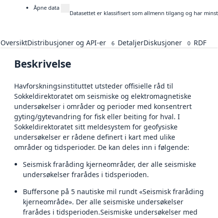
Åpne data
Datasettet er klassifisert som allmenn tilgang og har mins
Oversikt
Distribusjoner og API-er
Detaljer
Diskusjoner
RDF
6
0
Beskrivelse
Havforskningsinstituttet utsteder offisielle råd til
Sokkeldirektoratet om seismiske og elektromagnetiske
undersøkelser i områder og perioder med konsentrert
gyting/gytevandring for fisk eller beiting for hval. I
Sokkeldirektoratet sitt meldesystem for geofysiske
undersøkelser er rådene definert i kart med ulike
områder og tidsperioder. De kan deles inn i følgende:
Seismisk fraråding kjerneområder, der alle seismiske
undersøkelser frarådes i tidsperioden.
Buffersone på 5 nautiske mil rundt «Seismisk fraråding
kjerneområde». Der alle seismiske undersøkelser
frarådes i tidsperioden.Seismiske undersøkelser med