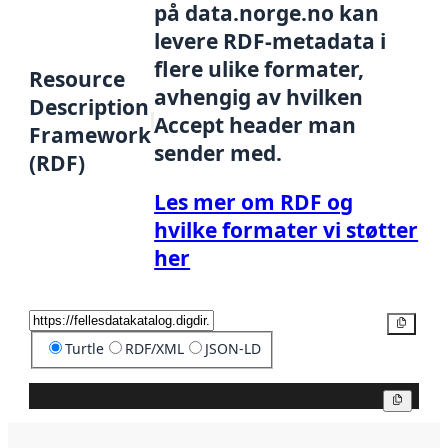
på data.norge.no kan
levere RDF-metadata i
flere ulike formater,
Resource
avhengig av hvilken
Description
Accept header man
Framework
sender med.
(RDF)
Les mer om RDF og
hvilke formater vi støtter
her
Kopier
Turtle
RDF/XML
JSON-LD
Kopier