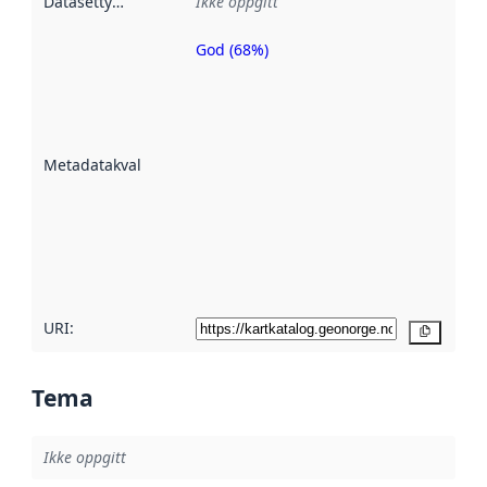
Datasettype
:
Ikke oppgitt
God (68%)
Metadatakvalitet
er en indikator
på hvor godt
datasettene er
beskrevet ved
Metadatakvalitet
:
hjelp
avmetadata.
Les mer om
metadatakvalitet
her
URI:
Kopier
Tema
Ikke oppgitt