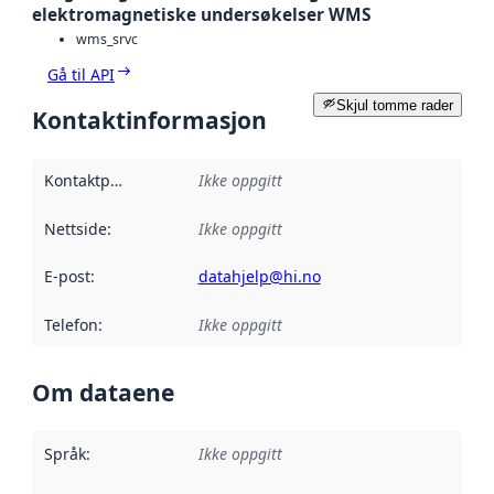
elektromagnetiske undersøkelser WMS
wms_srvc
Gå til API
Skjul tomme rader
Kontaktinformasjon
Kontaktpunkt
:
Ikke oppgitt
Nettside
:
Ikke oppgitt
E-post
:
datahjelp@hi.no
Telefon
:
Ikke oppgitt
Om dataene
Språk
:
Ikke oppgitt