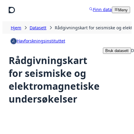
Hopp til hovedinnhold
Finn data
Meny
Hjem
Datasett
Rådgivningskart for seismiske og elek
Havforskningsinstituttet
D
Bruk datasett
Rådgivningskart
for seismiske og
elektromagnetiske
undersøkelser