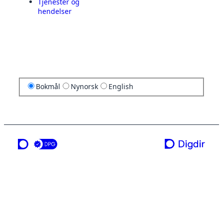
Tjenester og
hendelser
Bokmål
Nynorsk
English
en tjeneste fra