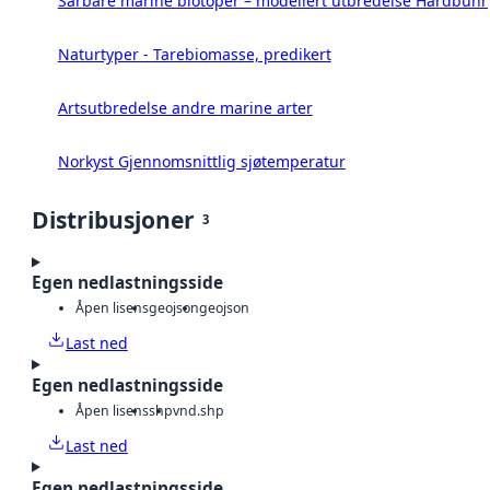
Sårbare marine biotoper – modellert utbredelse Hardbunn
Naturtyper - Tarebiomasse, predikert
Artsutbredelse andre marine arter
Norkyst Gjennomsnittlig sjøtemperatur
Distribusjoner
3
Egen nedlastningsside
Åpen lisens
geojson
geojson
Last ned
Egen nedlastningsside
Åpen lisens
shp
vnd.shp
Last ned
Egen nedlastningsside