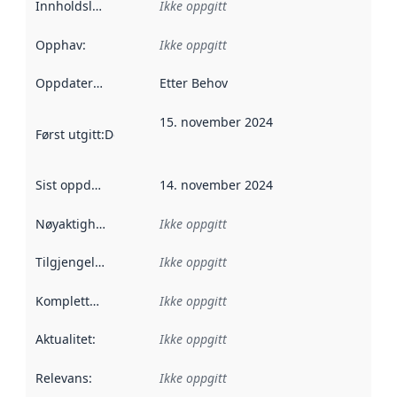
Innholdsleverandører
Ikke oppgitt
:
Opphav
:
Ikke oppgitt
Oppdateringsfrekvens
Etter Behov
:
15. november 2024
Først utgitt
:
Denne datoen sier når dataene i dette datasettet 
Sist oppdatert
:
14. november 2024
Nøyaktighet
:
Ikke oppgitt
Tilgjengelighet
:
Ikke oppgitt
Kompletthet
:
Ikke oppgitt
Aktualitet
:
Ikke oppgitt
Relevans
:
Ikke oppgitt