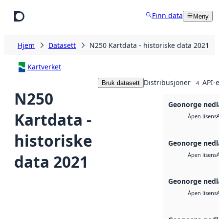
Hopp til hovedinnhold
Finn data
Meny
Hjem
Datasett
N250 Kartdata - historiske data 2021
Kartverket
Distribusjoner
API-e
Bruk datasett
4
N250
Geonorge nedl
Kartdata -
Åpen lisens
historiske
Geonorge nedl
data 2021
Åpen lisens
Geonorge nedl
Åpen lisens