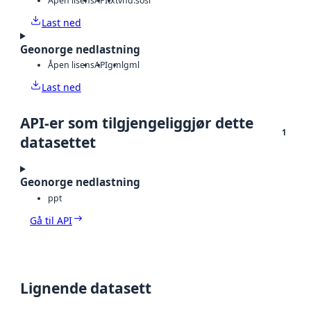
Åpen lisens
API
txt
vnd.sosi
Last ned
Geonorge nedlastning
Åpen lisens
API
gml
gml
Last ned
API-er som tilgjengeliggjør dette
1
datasettet
Geonorge nedlastning
ppt
Gå til API
Lignende datasett