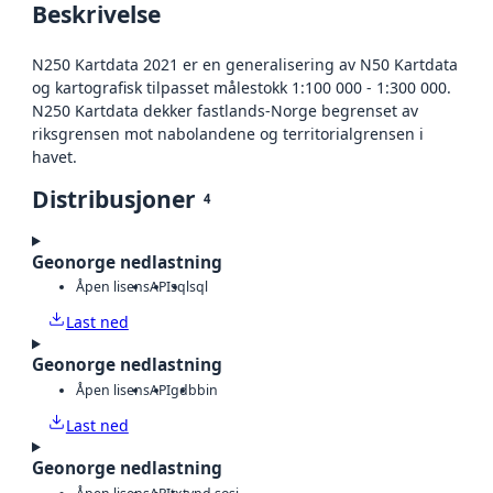
Beskrivelse
N250 Kartdata 2021 er en generalisering av N50 Kartdata
og kartografisk tilpasset målestokk 1:100 000 - 1:300 000.
N250 Kartdata dekker fastlands-Norge begrenset av
riksgrensen mot nabolandene og territorialgrensen i
havet.
Distribusjoner
4
Geonorge nedlastning
Åpen lisens
API
sql
sql
Last ned
Geonorge nedlastning
Åpen lisens
API
gdb
bin
Last ned
Geonorge nedlastning