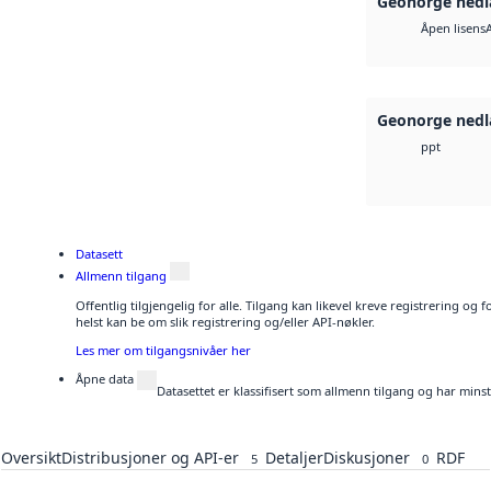
Geonorge nedl
Åpen lisens
Geonorge nedl
ppt
Datasett
Allmenn tilgang
Offentlig tilgjengelig for alle. Tilgang kan likevel kreve registrering o
helst kan be om slik registrering og/eller API-nøkler.
Les mer om tilgangsnivåer her
Åpne data
Datasettet er klassifisert som allmenn tilgang og har mins
Oversikt
Distribusjoner og API-er
Detaljer
Diskusjoner
RDF
5
0