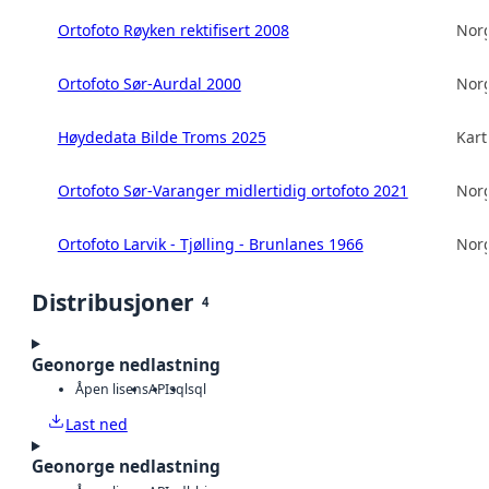
Ortofoto Røyken rektifisert 2008
Norg
Ortofoto Sør-Aurdal 2000
Norg
Høydedata Bilde Troms 2025
Kart
Ortofoto Sør-Varanger midlertidig ortofoto 2021
Norg
Ortofoto Larvik - Tjølling - Brunlanes 1966
Norg
Distribusjoner
4
Geonorge nedlastning
Åpen lisens
API
sql
sql
Last ned
Geonorge nedlastning