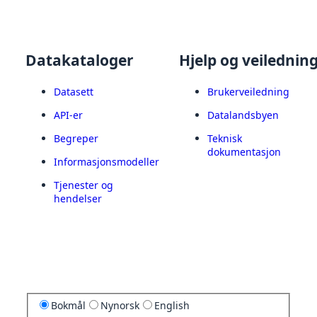
Datakataloger
Hjelp og veilednin
Datasett
Brukerveiledning
API-er
Datalandsbyen
Begreper
Teknisk
dokumentasjon
Informasjonsmodeller
Tjenester og
hendelser
Bokmål
Nynorsk
English