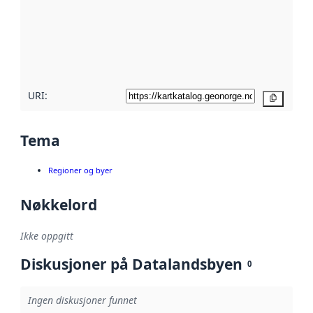
avmetadata.
Les mer om
metadatakvalitet
her
URI:
Kopier
Tema
Regioner og byer
Nøkkelord
Ikke oppgitt
Diskusjoner på Datalandsbyen
0
Ingen diskusjoner funnet