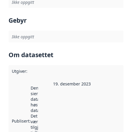
Ikke oppgitt
Gebyr
Ikke oppgitt
Om datasettet
Utgiver
:
19. desember 2023
Denne datoen
sier når
datasettet ble
høstet av
data.norge.no.
Det kan ha
Publisert
:
vært
tilgjengelig