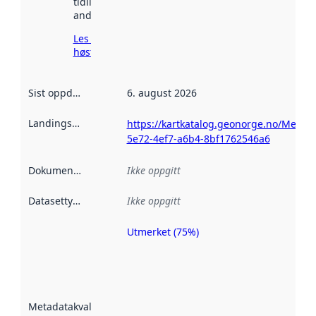
tidligere
andre steder.
Les mer om
høsting her
Sist oppdatert
:
6. august 2026
Landingsside
:
https://kartkatalog.geonorge.no/Metad
5e72-4ef7-a6b4-8bf1762546a6
Dokumentasjon
:
Ikke oppgitt
Datasettype
:
Ikke oppgitt
Utmerket (75%)
Metadatakvalitet
er en indikator
på hvor godt
datasettene er
beskrevet ved
Metadatakvalitet
:
hjelp