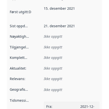
15. desember 2021
Først utgitt
:
Denne datoen sier når dataene i dette datasettet 
Sist oppdatert
:
21. desember 2021
Nøyaktighet
:
Ikke oppgitt
Tilgjengelighet
:
Ikke oppgitt
Kompletthet
:
Ikke oppgitt
Aktualitet
:
Ikke oppgitt
Relevans
:
Ikke oppgitt
Geografisk avgrensning
:
Ikke oppgitt
Tidsmessig avgrensning
:
Fra
:
2021-12-