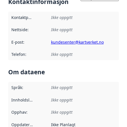
Kontaktinformasjon
Kontaktpunkt
:
Ikke oppgitt
Nettside
:
Ikke oppgitt
E-post
:
kundesenter@kartverket.no
Telefon
:
Ikke oppgitt
Om dataene
Språk
:
Ikke oppgitt
Innholdsleverandører
Ikke oppgitt
:
Opphav
:
Ikke oppgitt
Oppdateringsfrekvens
Ikke Planlagt
: