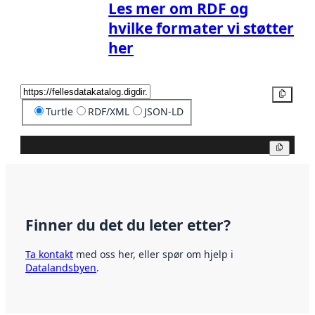
Les mer om RDF og
hvilke formater vi støtter
her
Kopier
Turtle
RDF/XML
JSON-LD
Kopier
Finner du det du leter etter?
Ta kontakt
med oss her, eller spør om hjelp i
Datalandsbyen
.