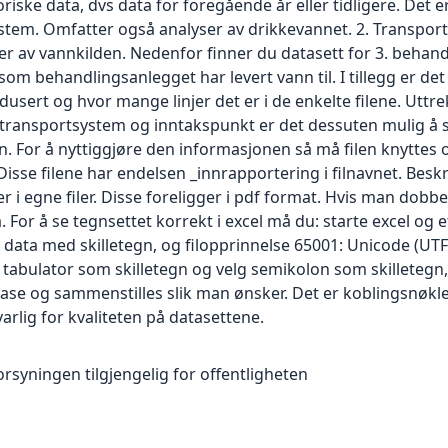
iske data, dvs data for foregående år eller tidligere. Det e
ystem. Omfatter også analyser av drikkevannet. 2. Transpor
r av vannkilden. Nedenfor finner du datasett for 3. behandl
om behandlingsanlegget har levert vann til. I tillegg er det 
dusert og hvor mange linjer det er i de enkelte filene. Uttre
transportsystem og inntakspunkt er det dessuten mulig å s
n. For å nyttiggjøre den informasjonen så må filen knyttes 
isse filene har endelsen _innrapportering i filnavnet. Beskr
i egne filer. Disse foreligger i pdf format. Hvis man dobbel
å. For å se tegnsettet korrekt i excel må du: starte excel og
lg data med skilletegn, og filopprinnelse 65001: Unicode (UT
t tabulator som skilletegn og velg semikolon som skilletegn,
ase og sammenstilles slik man ønsker. Det er koblingsnøkler
rlig for kvaliteten på datasettene.
rsyningen tilgjengelig for offentligheten