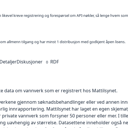
kan likevel kreve registrering og forespørsel om API-nøkler, så lenge hvem som
t som allmenn tilgang og har minst 1 distribusjon med godkjent åpen lisens.
Detaljer
Diskusjoner
RDF
0
te data om vannverk som er registrert hos Mattilsynet.
verkene gjennom søknadsbehandlinger eller ved annen innra
årlig innrapportering. Mattilsynet har laget en egen skjemat
r private vannverk som forsyner 50 personer eller mer. I til
g uavhengig av størrelse. Datasettene inneholder også ned