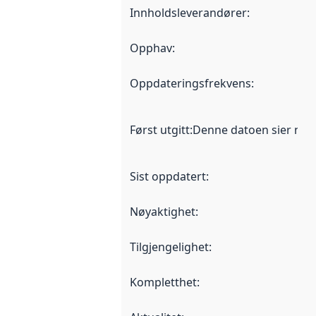
Innholdsleverandører
:
Opphav
:
Oppdateringsfrekvens
:
Først utgitt
:
Denne datoen sier når d
Sist oppdatert
:
Nøyaktighet
:
Tilgjengelighet
:
Kompletthet
: