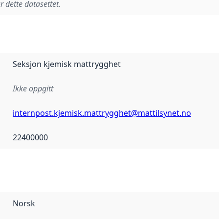
r dette datasettet.
Seksjon kjemisk mattrygghet
Ikke oppgitt
internpost.kjemisk.mattrygghet@mattilsynet.no
22400000
Norsk