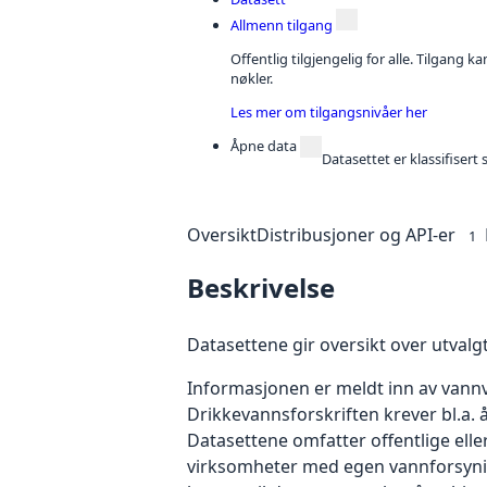
Allmenn tilgang
Offentlig tilgjengelig for alle. Tilgang 
nøkler.
Les mer om tilgangsnivåer her
Åpne data
Datasettet er klassifiser
Oversikt
Distribusjoner og API-er
1
Beskrivelse
Datasettene gir oversikt over utvalg
Informasjonen er meldt inn av vann
Drikkevannsforskriften krever bl.a. 
Datasettene omfatter offentlige elle
virksomheter med egen vannforsynin