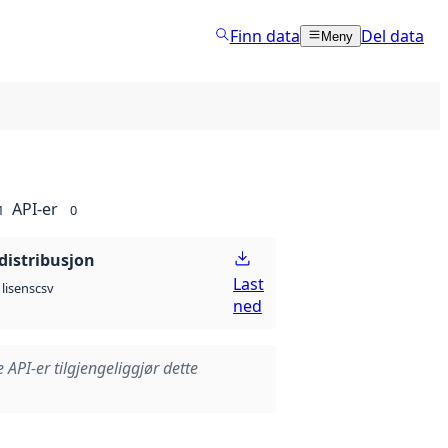
Finn data
Del data
Meny
API-er
1
0
distribusjon
Last
csv
lisens
ned
e API-er tilgjengeliggjør dette