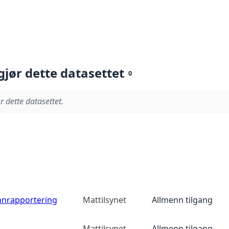
gjør dette datasettet
0
r dette datasettet.
nnrapportering
Mattilsynet
Allmenn tilgang
Mattilsynet
Allmenn tilgang