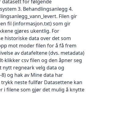
r datasett for følgende
tsystem 3. Behandlingsanlegg 4.
ingsanlegg_vann_levert. Filen gir
en fil (informasjon.txt) som gir
kkene gjøres ukentlig. For
e historiske data over det som
opp mot moder filen for å få frem
ivelse av datafeltene (dvs. metadata)
t-klikker csv filen og den åpner seg
 et nytt regneark velg data og
F-8) og hak av Mine data har
 trykk neste fullfør Datasettene kan
 i filene som gjør det mulig å knytte