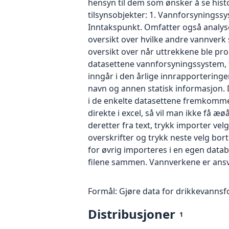
hensyn til dem som ønsker å se histor
tilsynsobjekter: 1. Vannforsyningss
Inntakspunkt. Omfatter også analyse
oversikt over hvilke andre vannverk s
oversikt over når uttrekkene ble pro
datasettene vannforsyningssystem, 
inngår i den årlige innrapporteringe
navn og annen statisk informasjon. D
i de enkelte datasettene fremkommer 
direkte i excel, så vil man ikke få æø
deretter fra text, trykk importer ve
overskrifter og trykk neste velg bor
for øvrig importeres i en egen datab
filene sammen. Vannverkene er ansva
Formål: Gjøre data for drikkevannsfo
Distribusjoner
1