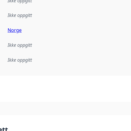
Ikke oppgitt
Ikke oppgitt
Norge
Ikke oppgitt
Ikke oppgitt
plementasjonsregel eller annen spesifikasjon, som ligger til
ett