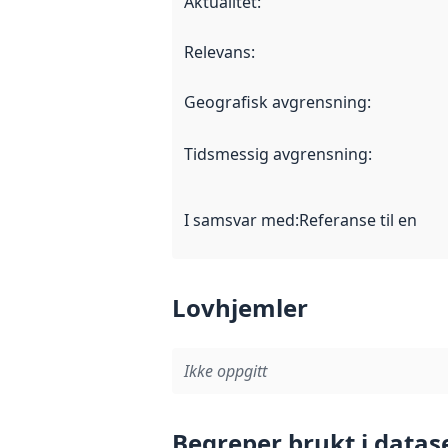
Aktualitet
:
Relevans
:
Geografisk avgrensning
:
Tidsmessig avgrensning
:
I samsvar med
:
Referanse til en im
Lovhjemler
Ikke oppgitt
Begreper brukt i datas