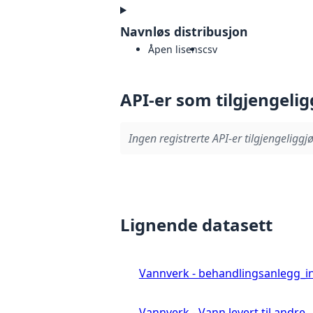
Navnløs distribusjon
Åpen lisens
csv
API-er som tilgjengelig
Ingen registrerte API-er tilgjengeliggjø
Lignende datasett
Vannverk - behandlingsanlegg_i
Vannverk - Vann levert til andre