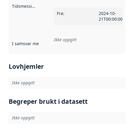
Tidsmessig avgrensning
:
Fra
:
2024-10-
21T00:00:00Z
Ikke oppgitt
I samsvar med
:
Referanse til en implementasjonsregel eller a
Lovhjemler
Ikke oppgitt
Begreper brukt i datasett
Ikke oppgitt