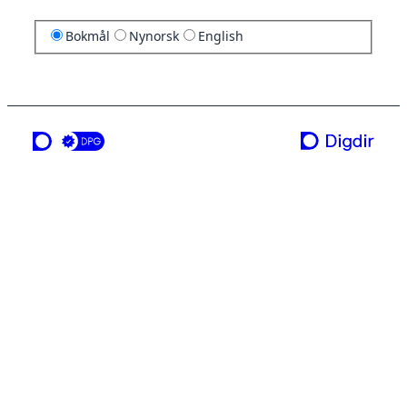
Bokmål
Nynorsk
English
en tjeneste fra