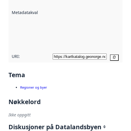
datasettene er
beskrevet ved
Metadatakvalitet
:
hjelp
avmetadata.
Les mer om
metadatakvalitet
her
URI:
Kopier
Tema
Regioner og byer
Nøkkelord
Ikke oppgitt
Diskusjoner på Datalandsbyen
0