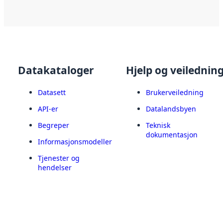
Datakataloger
Hjelp og veilednin
Datasett
Brukerveiledning
API-er
Datalandsbyen
Begreper
Teknisk
dokumentasjon
Informasjonsmodeller
Tjenester og
hendelser