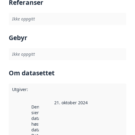
Referanser
Ikke oppgitt
Gebyr
Ikke oppgitt
Om datasettet
Utgiver
:
21. oktober 2024
Denne datoen
sier når
datasettet ble
høstet av
data.norge.no.