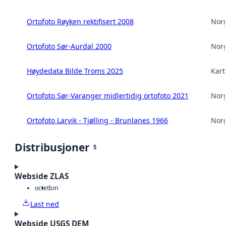
Ortofoto Røyken rektifisert 2008
Norg
Ortofoto Sør-Aurdal 2000
Norg
Høydedata Bilde Troms 2025
Kart
Ortofoto Sør-Varanger midlertidig ortofoto 2021
Norg
Ortofoto Larvik - Tjølling - Brunlanes 1966
Norg
Distribusjoner
5
Webside ZLAS
octet
bin
Last ned
Webside USGS DEM