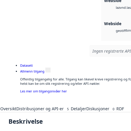
Webside
vnd.las
laz
Webside
bin
geotiff
Ingen registrerte API
Datasett
Allmenn tilgang
Offentlig tilgjengelig for alle. Tilgang kan likevel kreve registrering o
helst kan be om slik registrering og/eller API-nøkler.
Les mer om tilgangsnivåer her
Oversikt
Distribusjoner og API-er
Detaljer
Diskusjoner
RDF
5
0
Beskrivelse