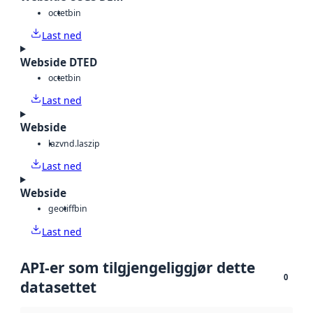
octet
bin
Last ned
Webside DTED
octet
bin
Last ned
Webside
laz
vnd.laszip
Last ned
Webside
geotiff
bin
Last ned
API-er som tilgjengeliggjør dette
0
datasettet