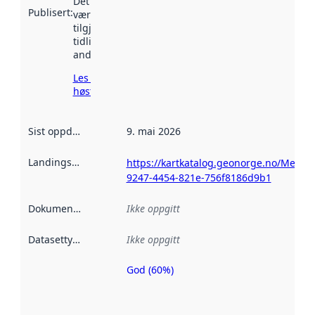
Det kan ha
Publisert
:
vært
tilgjengelig
tidligere
andre steder.
Les mer om
høsting her
Sist oppdatert
:
9. mai 2026
Landingsside
:
https://kartkatalog.geonorge.no/Metad
9247-4454-821e-756f8186d9b1
Dokumentasjon
:
Ikke oppgitt
Datasettype
:
Ikke oppgitt
God (60%)
Metadatakvalitet
er en indikator
på hvor godt