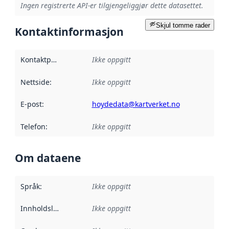
Ingen registrerte API-er tilgjengeliggjør dette datasettet.
Skjul tomme rader
Kontaktinformasjon
Kontaktpunkt
:
Ikke oppgitt
Nettside
:
Ikke oppgitt
E-post
:
hoydedata@kartverket.no
Telefon
:
Ikke oppgitt
Om dataene
Språk
:
Ikke oppgitt
Innholdsleverandører
Ikke oppgitt
: