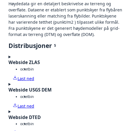
Høydedata gir en detaljert beskrivelse av terreng og
overflate. Dataene er etablert som punktskyer fra flybåren
laserskanning eller matching fra flybilder. Punktskyene
har varierende tetthet (punkt/m2 ) tilpasset ulike formål.
Fra punktskyene er det generert høydemodeller på grid-
format av terreng (DTM) og overflate (DOM).
Distribusjoner
5
Webside ZLAS
octet
bin
Last ned
Webside USGS DEM
octet
bin
Last ned
Webside DTED
octet
bin