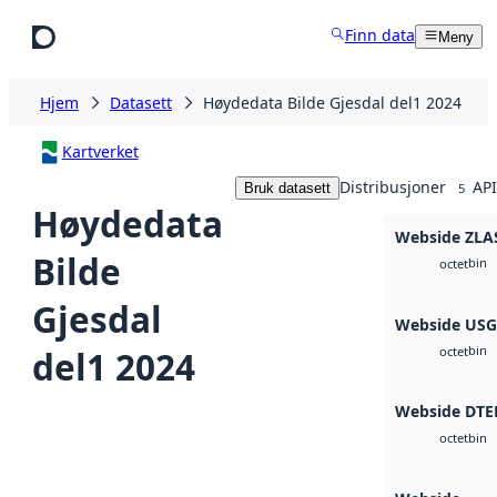
Hopp til hovedinnhold
Finn data
Meny
Hjem
Datasett
Høydedata Bilde Gjesdal del1 2024
Kartverket
Distribusjoner
API
Bruk datasett
5
Høydedata
Webside ZLA
Bilde
bin
octet
Gjesdal
Webside US
bin
del1 2024
octet
Webside DTE
bin
octet