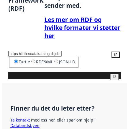
Framework
sender med.
(RDF)
Les mer om RDF og
hvilke formater vi støtter
her
Kopier
Turtle
RDF/XML
JSON-LD
Kopier
Finner du det du leter etter?
Ta kontakt
med oss her, eller spør om hjelp i
Datalandsbyen
.