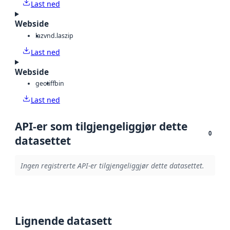
Last ned
Webside
laz
vnd.laszip
Last ned
Webside
geotiff
bin
Last ned
API-er som tilgjengeliggjør dette
0
datasettet
Ingen registrerte API-er tilgjengeliggjør dette datasettet.
Lignende datasett