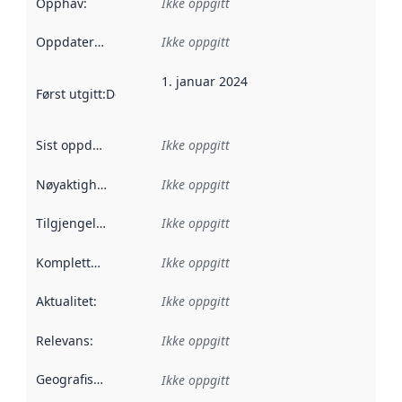
Opphav
:
Ikke oppgitt
Oppdateringsfrekvens
Ikke oppgitt
:
1. januar 2024
Først utgitt
:
Denne datoen sier når dataene i dette datasettet 
Sist oppdatert
:
Ikke oppgitt
Nøyaktighet
:
Ikke oppgitt
Tilgjengelighet
:
Ikke oppgitt
Kompletthet
:
Ikke oppgitt
Aktualitet
:
Ikke oppgitt
Relevans
:
Ikke oppgitt
Geografisk avgrensning
:
Ikke oppgitt