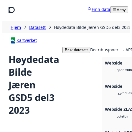
Hopp til hovedinnhold
Finn data
Meny
Hjem
Datasett
Høydedata Bilde Jæren GSD5 del3 2023
Kartverket
Distribusjoner
API
Bruk datasett
5
Høydedata
Webside
Bilde
bin
geotiff
Jæren
Webside
vnd.las
GSD5 del3
laz
2023
Webside ZLA
bin
octet