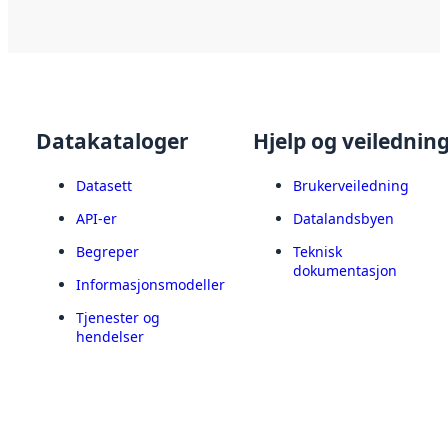
Datakataloger
Hjelp og veilednin
Datasett
Brukerveiledning
API-er
Datalandsbyen
Begreper
Teknisk
dokumentasjon
Informasjonsmodeller
Tjenester og
hendelser