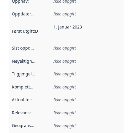
Opphav
:
Ikke oppgitt
Oppdateringsfrekvens
Ikke oppgitt
:
1. januar 2023
Først utgitt
:
Denne datoen sier når dataene i dette datasettet 
Sist oppdatert
:
Ikke oppgitt
Nøyaktighet
:
Ikke oppgitt
Tilgjengelighet
:
Ikke oppgitt
Kompletthet
:
Ikke oppgitt
Aktualitet
:
Ikke oppgitt
Relevans
:
Ikke oppgitt
Geografisk avgrensning
:
Ikke oppgitt