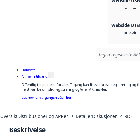
Webside US
bin
octet
Webside DTE
bin
octet
Ingen registrerte API
Datasett
Allmenn tilgang
Offentlig tilgjengelig for alle. Tilgang kan likevel kreve registrering o
helst kan be om slik registrering og/eller API-nøkler.
Les mer om tilgangsnivåer her
Oversikt
Distribusjoner og API-er
Detaljer
Diskusjoner
RDF
5
0
Beskrivelse