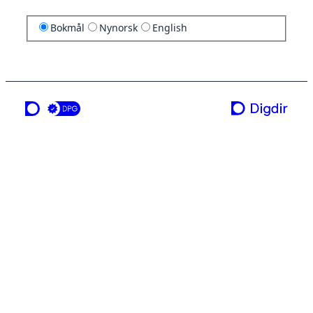
Bokmål
Nynorsk
English
en tjeneste fra