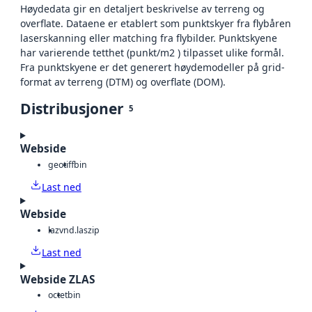
Høydedata gir en detaljert beskrivelse av terreng og
overflate. Dataene er etablert som punktskyer fra flybåren
laserskanning eller matching fra flybilder. Punktskyene
har varierende tetthet (punkt/m2 ) tilpasset ulike formål.
Fra punktskyene er det generert høydemodeller på grid-
format av terreng (DTM) og overflate (DOM).
Distribusjoner
5
Webside
geotiff
bin
Last ned
Webside
laz
vnd.laszip
Last ned
Webside ZLAS
octet
bin