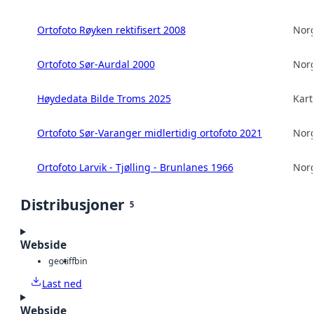
Ortofoto Røyken rektifisert 2008
Norg
Ortofoto Sør-Aurdal 2000
Norg
Høydedata Bilde Troms 2025
Kart
Ortofoto Sør-Varanger midlertidig ortofoto 2021
Norg
Ortofoto Larvik - Tjølling - Brunlanes 1966
Norg
Distribusjoner
5
Webside
geotiff
bin
Last ned
Webside