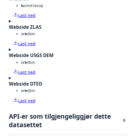
laz
vnd.laszip
Last ned
Webside ZLAS
octet
bin
Last ned
Webside USGS DEM
octet
bin
Last ned
Webside DTED
octet
bin
Last ned
API-er som tilgjengeliggjør dette
0
datasettet