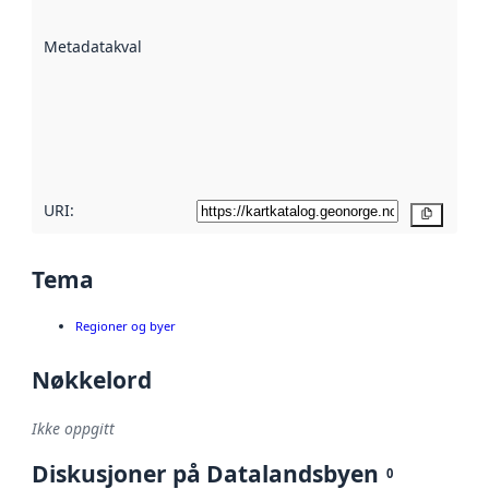
datasettene er
beskrevet ved
Metadatakvalitet
:
hjelp
avmetadata.
Les mer om
metadatakvalitet
her
URI:
Kopier
Tema
Regioner og byer
Nøkkelord
Ikke oppgitt
Diskusjoner på Datalandsbyen
0