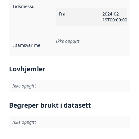
Tidsmessig avgrensning
:
Fra
:
2024-02-
19T00:00:00Z
Ikke oppgitt
I samsvar med
:
Referanse til en implementasjonsregel eller a
Lovhjemler
Ikke oppgitt
Begreper brukt i datasett
Ikke oppgitt