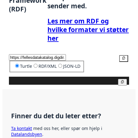
Framework
sender med.
(RDF)
Les mer om RDF og
hvilke formater vi støtter
her
Kopier
Turtle
RDF/XML
JSON-LD
Kopier
Finner du det du leter etter?
Ta kontakt
med oss her, eller spør om hjelp i
Datalandsbyen
.