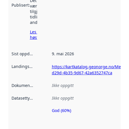
Det kan ha
Publisert
:
vært
tilgjengelig
tidligere
andre steder.
Les mer om
høsting her
Sist oppdatert
:
9. mai 2026
Landingsside
:
https://kartkatalog.geonorge.no/Metad
d29d-4b35-9d67-42a6352747ca
Dokumentasjon
:
Ikke oppgitt
Datasettype
:
Ikke oppgitt
God (60%)
Metadatakvalitet
er en indikator
på hvor godt