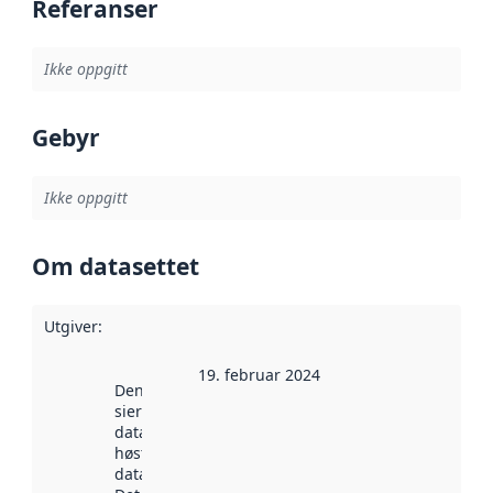
Referanser
Ikke oppgitt
Gebyr
Ikke oppgitt
Om datasettet
Utgiver
:
19. februar 2024
Denne datoen
sier når
datasettet ble
høstet av
data.norge.no.