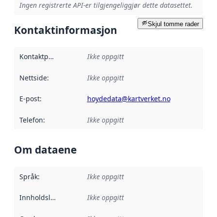
Ingen registrerte API-er tilgjengeliggjør dette datasettet.
Skjul tomme rader
Kontaktinformasjon
Kontaktpunkt
:
Ikke oppgitt
Nettside
:
Ikke oppgitt
E-post
:
hoydedata@kartverket.no
Telefon
:
Ikke oppgitt
Om dataene
Språk
:
Ikke oppgitt
Innholdsleverandører
Ikke oppgitt
: