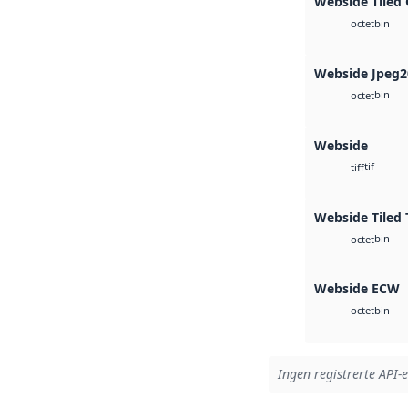
Webside Tiled
bin
octet
Webside Jpeg2
bin
octet
Webside
tif
tiff
Webside Tiled 
bin
octet
Webside ECW
bin
octet
Ingen registrerte API-e