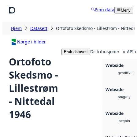
Hopp til hovedinnhold
Finn data
Meny
Hjem
Datasett
Ortofoto Skedsmo - Lillestrøm - Nitteda
Norge i bilder
Distribusjoner
API-
Bruk datasett
8
Ortofoto
Webside
Skedsmo -
bin
geotiff
Lillestrøm
Webside
png
- Nittedal
png
1946
Webside
bin
jpeg