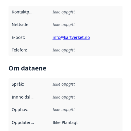
Kontaktpunkt
:
Ikke oppgitt
Nettside
:
Ikke oppgitt
E-post
:
info@kartverket.no
Telefon
:
Ikke oppgitt
Om dataene
Språk
:
Ikke oppgitt
Innholdsleverandører
Ikke oppgitt
:
Opphav
:
Ikke oppgitt
Oppdateringsfrekvens
Ikke Planlagt
: