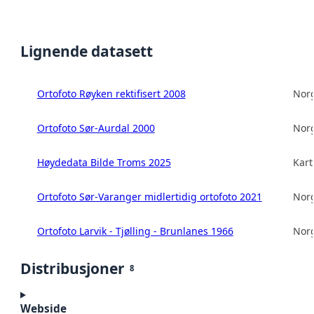
Lignende datasett
Ortofoto Røyken rektifisert 2008
Norg
Ortofoto Sør-Aurdal 2000
Norg
Høydedata Bilde Troms 2025
Kart
Ortofoto Sør-Varanger midlertidig ortofoto 2021
Norg
Ortofoto Larvik - Tjølling - Brunlanes 1966
Norg
Distribusjoner
8
Webside