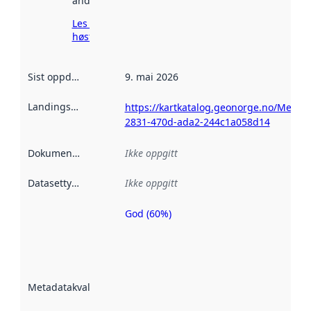
andre steder.
Les mer om
høsting her
Sist oppdatert
:
9. mai 2026
Landingsside
:
https://kartkatalog.geonorge.no/Metad
2831-470d-ada2-244c1a058d14
Dokumentasjon
:
Ikke oppgitt
Datasettype
:
Ikke oppgitt
God (60%)
Metadatakvalitet
er en indikator
på hvor godt
datasettene er
beskrevet ved
Metadatakvalitet
:
hjelp
avmetadata.