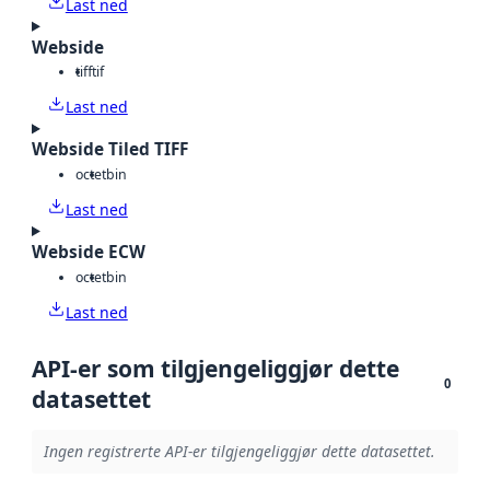
Last ned
Webside
tiff
tif
Last ned
Webside Tiled TIFF
octet
bin
Last ned
Webside ECW
octet
bin
Last ned
API-er som tilgjengeliggjør dette
0
datasettet
Ingen registrerte API-er tilgjengeliggjør dette datasettet.