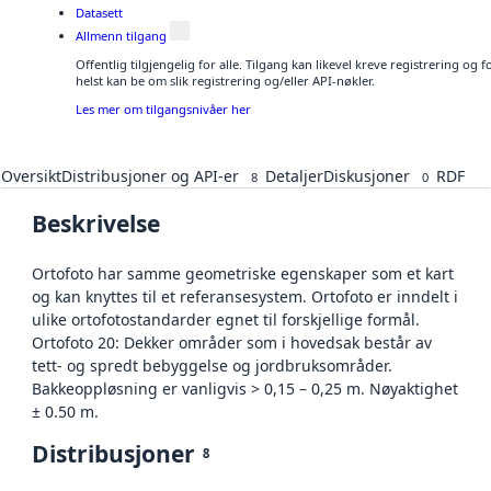
Datasett
Allmenn tilgang
Offentlig tilgjengelig for alle. Tilgang kan likevel kreve registrering o
helst kan be om slik registrering og/eller API-nøkler.
Les mer om tilgangsnivåer her
Oversikt
Distribusjoner og API-er
Detaljer
Diskusjoner
RDF
8
0
Beskrivelse
Ortofoto har samme geometriske egenskaper som et kart
og kan knyttes til et referansesystem. Ortofoto er inndelt i
ulike ortofotostandarder egnet til forskjellige formål.
Ortofoto 20: Dekker områder som i hovedsak består av
tett- og spredt bebyggelse og jordbruksområder.
Bakkeoppløsning er vanligvis > 0,15 – 0,25 m. Nøyaktighet
± 0.50 m.
Distribusjoner
8