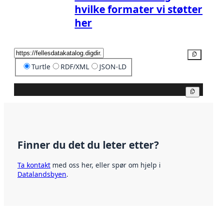
hvilke formater vi støtter
her
Kopier
Turtle
RDF/XML
JSON-LD
Kopier
Finner du det du leter etter?
Ta kontakt
med oss her, eller spør om hjelp i
Datalandsbyen
.