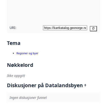
Les mer om
metadatakvalitet
her
URI:
Kopier
Tema
Regioner og byer
Nøkkelord
Ikke oppgitt
Diskusjoner på Datalandsbyen
0
Ingen diskusjoner funnet