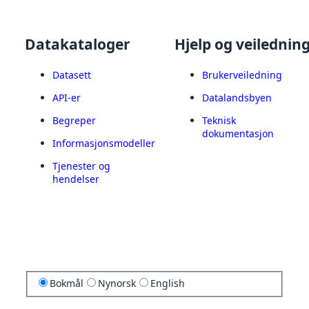
Datakataloger
Hjelp og veilednin
Datasett
Brukerveiledning
API-er
Datalandsbyen
Begreper
Teknisk
dokumentasjon
Informasjonsmodeller
Tjenester og
hendelser
Bokmål
Nynorsk
English