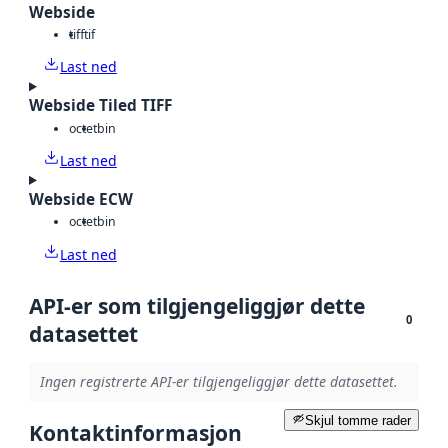
Webside
tiff
tif
Last ned
Webside Tiled TIFF
octet
bin
Last ned
Webside ECW
octet
bin
Last ned
API-er som tilgjengeliggjør dette
0
datasettet
Ingen registrerte API-er tilgjengeliggjør dette datasettet.
Skjul tomme rader
Kontaktinformasjon