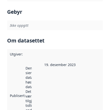
Gebyr
Ikke oppgitt
Om datasettet
Utgiver
:
19. desember 2023
Denne datoen
sier når
datasettet ble
høstet av
data.norge.no.
Det kan ha
Publisert
:
vært
tilgjengelig
tidligere