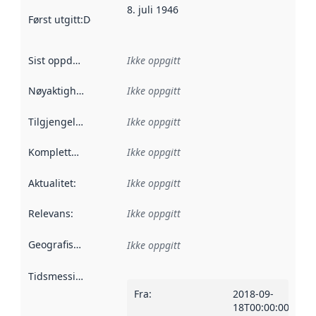
8. juli 1946
Først utgitt
:
Denne datoen sier når dataene i dette datasettet 
Sist oppdatert
:
Ikke oppgitt
Nøyaktighet
:
Ikke oppgitt
Tilgjengelighet
:
Ikke oppgitt
Kompletthet
:
Ikke oppgitt
Aktualitet
:
Ikke oppgitt
Relevans
:
Ikke oppgitt
Geografisk avgrensning
:
Ikke oppgitt
Tidsmessig avgrensning
:
Fra
:
2018-09-
18T00:00:00Z