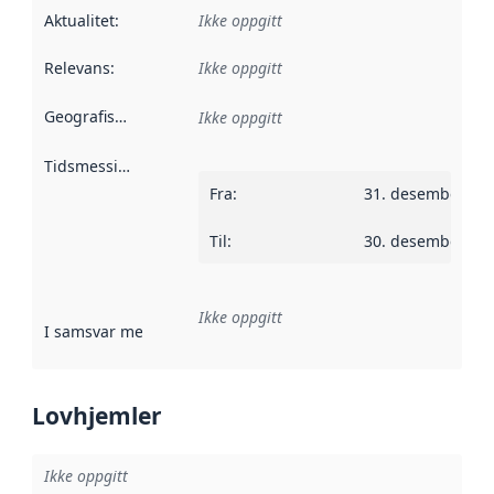
Aktualitet
:
Ikke oppgitt
Relevans
:
Ikke oppgitt
Geografisk avgrensning
:
Ikke oppgitt
Tidsmessig avgrensning
:
Fra
:
31. desember 20
Til
:
30. desember 20
Ikke oppgitt
I samsvar med
:
Referanse til en implementasjonsregel eller a
Lovhjemler
Ikke oppgitt