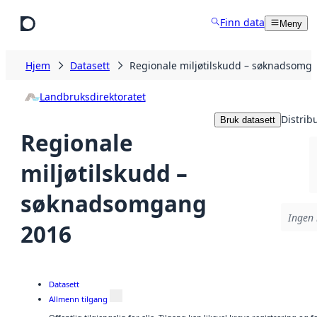
Hopp til hovedinnhold
Finn data
Meny
Hjem
Datasett
Regionale miljøtilskudd – søknadsomg
Landbruksdirektoratet
Distrib
Bruk datasett
Regionale
miljøtilskudd –
søknadsomgang
Ingen 
2016
Datasett
Allmenn tilgang