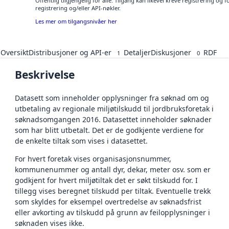
Offentlig tilgjengelig for alle. Tilgang kan likevel kreve registrering o
registrering og/eller API-nøkler.
Les mer om tilgangsnivåer her
Oversikt
Distribusjoner og API-er
Detaljer
Diskusjoner
RDF
1
0
Beskrivelse
Datasett som inneholder opplysninger fra søknad om og
utbetaling av regionale miljøtilskudd til jordbruksforetak i
søknadsomgangen 2016. Datasettet inneholder søknader
som har blitt utbetalt. Det er de godkjente verdiene for
de enkelte tiltak som vises i datasettet.
For hvert foretak vises organisasjonsnummer,
kommunenummer og antall dyr, dekar, meter osv. som er
godkjent for hvert miljøtiltak det er søkt tilskudd for. I
tillegg vises beregnet tilskudd per tiltak. Eventuelle trekk
som skyldes for eksempel overtredelse av søknadsfrist
eller avkorting av tilskudd på grunn av feilopplysninger i
søknaden vises ikke.