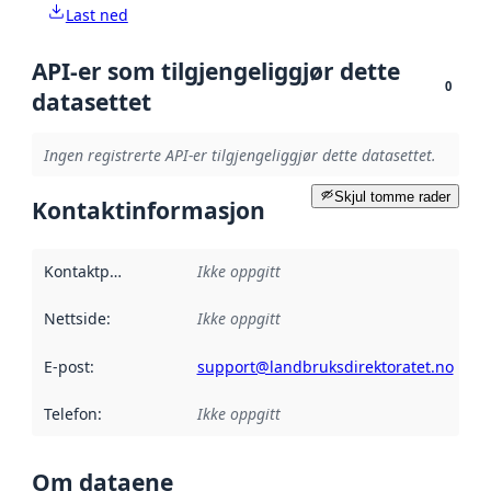
Last ned
API-er som tilgjengeliggjør dette
0
datasettet
Ingen registrerte API-er tilgjengeliggjør dette datasettet.
Skjul tomme rader
Kontaktinformasjon
Kontaktpunkt
:
Ikke oppgitt
Nettside
:
Ikke oppgitt
E-post
:
support@landbruksdirektoratet.no
Telefon
:
Ikke oppgitt
Om dataene