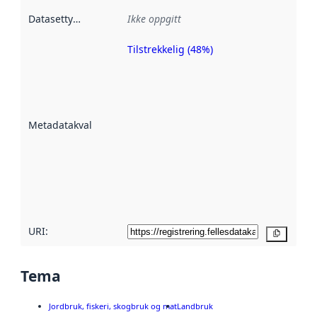
Datasettype
:
Ikke oppgitt
Tilstrekkelig (48%)
Metadatakvalitet
er en indikator
på hvor godt
datasettene er
beskrevet ved
Metadatakvalitet
:
hjelp
avmetadata.
Les mer om
metadatakvalitet
her
URI:
Kopier
Tema
Jordbruk, fiskeri, skogbruk og mat
Landbruk