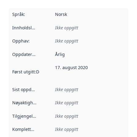
Språk
:
Norsk
Innholdsleverandører
Ikke oppgitt
:
Opphav
:
Ikke oppgitt
Oppdateringsfrekvens
Årlig
:
17. august 2020
Først utgitt
:
Denne datoen sier når dataene i dette datasettet 
Sist oppdatert
:
Ikke oppgitt
Nøyaktighet
:
Ikke oppgitt
Tilgjengelighet
:
Ikke oppgitt
Kompletthet
:
Ikke oppgitt