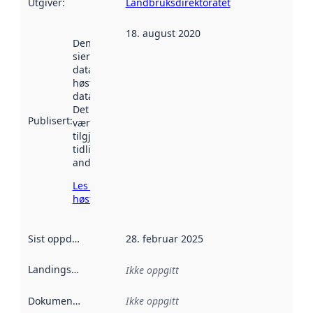
Utgiver
:
Landbruksdirektoratet
18. august 2020
Denne datoen
sier når
datasettet ble
høstet av
data.norge.no.
Det kan ha
Publisert
:
vært
tilgjengelig
tidligere
andre steder.
Les mer om
høsting her
Sist oppdatert
:
28. februar 2025
Landingsside
:
Ikke oppgitt
Dokumentasjon
:
Ikke oppgitt