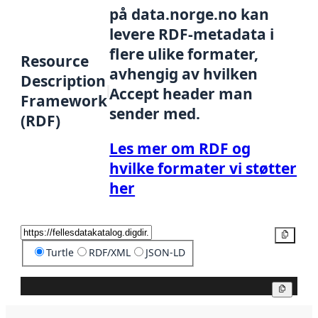
på data.norge.no kan
levere RDF-metadata i
flere ulike formater,
Resource
avhengig av hvilken
Description
Accept header man
Framework
sender med.
(RDF)
Les mer om RDF og
hvilke formater vi støtter
her
Kopier
Turtle
RDF/XML
JSON-LD
Kopier