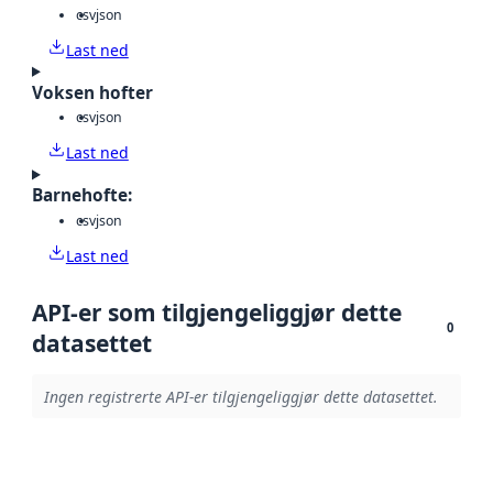
csv
json
Last ned
Voksen hofter
csv
json
Last ned
Barnehofte:
csv
json
Last ned
API-er som tilgjengeliggjør dette
0
datasettet
Ingen registrerte API-er tilgjengeliggjør dette datasettet.