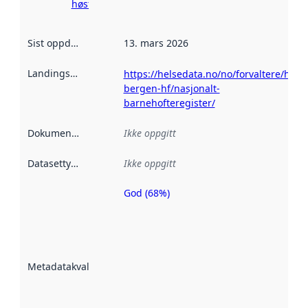
høsting her
Sist oppdatert
:
13. mars 2026
Landingsside
:
https://helsedata.no/no/forvaltere/helse
bergen-hf/nasjonalt-
barnehofteregister/
Dokumentasjon
:
Ikke oppgitt
Datasettype
:
Ikke oppgitt
God (68%)
Metadatakvalitet
er en indikator
på hvor godt
datasettene er
beskrevet ved
Metadatakvalitet
:
hjelp
avmetadata.
Les mer om