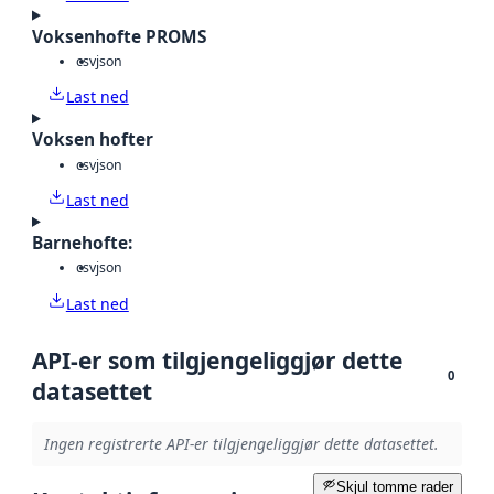
Voksenhofte PROMS
csv
json
Last ned
Voksen hofter
csv
json
Last ned
Barnehofte:
csv
json
Last ned
API-er som tilgjengeliggjør dette
0
datasettet
Ingen registrerte API-er tilgjengeliggjør dette datasettet.
Skjul tomme rader