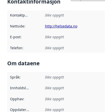
Kontaktinformasjon
Kontaktpunkt
:
Ikke oppgitt
Nettside
:
http://helsedata.no
E-post
:
Ikke oppgitt
Telefon
:
Ikke oppgitt
Om dataene
Språk
:
Ikke oppgitt
Innholdsleverandører
Ikke oppgitt
:
Opphav
:
Ikke oppgitt
Oppdateringsfrekvens
Ikke oppgitt
: