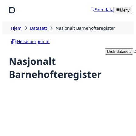
Hopp til hovedinnhold
Finn data
Meny
Hjem
Datasett
Nasjonalt Barnehofteregister
Helse bergen hf
D
Bruk datasett
Nasjonalt
Barnehofteregister