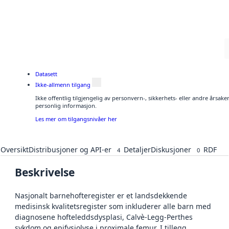
Datasett
Ikke-allmenn tilgang
Ikke offentlig tilgjengelig av personvern-, sikkerhets- eller andre årsak
personlig informasjon.
Les mer om tilgangsnivåer her
Oversikt
Distribusjoner og API-er
Detaljer
Diskusjoner
RDF
4
0
Beskrivelse
Nasjonalt barnehofteregister er et landsdekkende
medisinsk kvalitetsregister som inkluderer alle barn med
diagnosene hofteleddsdysplasi, Calvè-Legg-Perthes
sykdom og epifysiolyse i proximale femur. I tillegg