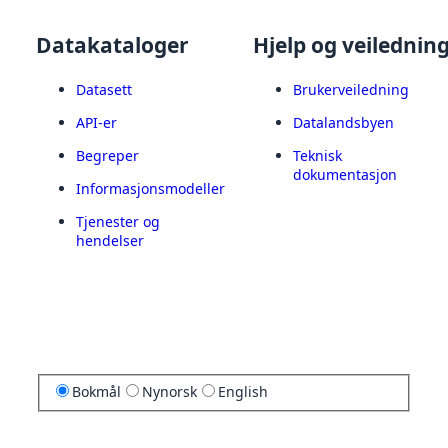
Datakataloger
Hjelp og veilednin
Datasett
Brukerveiledning
API-er
Datalandsbyen
Begreper
Teknisk
dokumentasjon
Informasjonsmodeller
Tjenester og
hendelser
Bokmål
Nynorsk
English