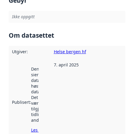
Gebyr
Ikke oppgitt
Om datasettet
Utgiver
:
Helse bergen hf
7. april 2025
Denne datoen
sier når
datasettet ble
høstet av
data.norge.no.
Det kan ha
Publisert
:
vært
tilgjengelig
tidligere
andre steder.
Les mer om