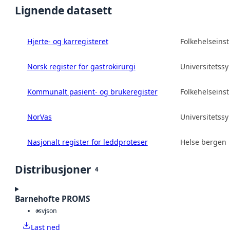
Lignende datasett
Hjerte- og karregisteret
Folkehelseinsti
Norsk register for gastrokirurgi
Universitetss
Kommunalt pasient- og brukeregister
Folkehelseinsti
NorVas
Universitetss
Nasjonalt register for leddproteser
Helse bergen 
Distribusjoner
4
Barnehofte PROMS
csv
json
Last ned