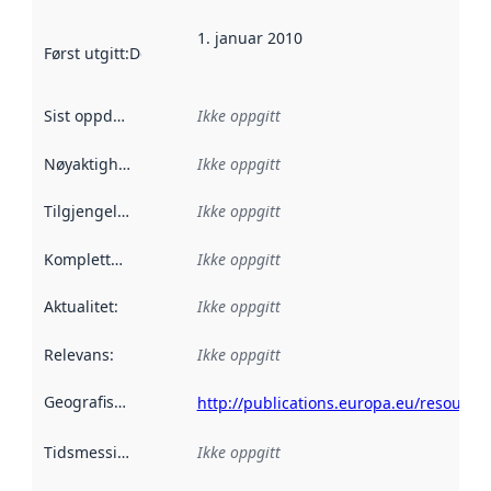
1. januar 2010
Først utgitt
:
Denne datoen sier når dataene i dette datasettet 
Sist oppdatert
:
Ikke oppgitt
Nøyaktighet
:
Ikke oppgitt
Tilgjengelighet
:
Ikke oppgitt
Kompletthet
:
Ikke oppgitt
Aktualitet
:
Ikke oppgitt
Relevans
:
Ikke oppgitt
Geografisk avgrensning
:
http://publications.europa.eu/resource
Tidsmessig avgrensning
Ikke oppgitt
: