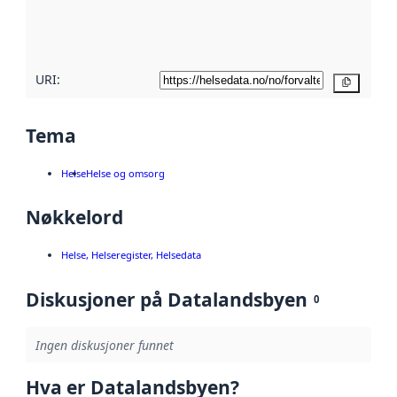
metadatakvalitet
her
URI:
Kopier
Tema
Helse
Helse og omsorg
Nøkkelord
Helse, Helseregister, Helsedata
Diskusjoner på Datalandsbyen
0
Ingen diskusjoner funnet
Hva er Datalandsbyen?