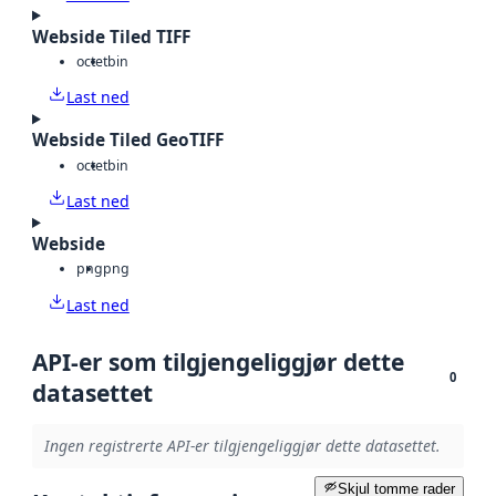
Webside Tiled TIFF
octet
bin
Last ned
Webside Tiled GeoTIFF
octet
bin
Last ned
Webside
png
png
Last ned
API-er som tilgjengeliggjør dette
0
datasettet
Ingen registrerte API-er tilgjengeliggjør dette datasettet.
Skjul tomme rader