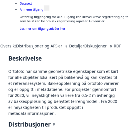
Datasett
Allmenn tilgang
Offentlig tilgjengelig for alle. Tilgang kan likevel kreve registrering og
som helst kan be om slik registrering og/eller API-nøkler.
Les mer om tilgangsnivåer her
Oversikt
Distribusjoner og API-er
Detaljer
Diskusjoner
RDF
8
0
Beskrivelse
Ortofoto har samme geometriske egenskaper som et kart
for alle objekter lokalisert på bakkenivå og kan knyttes til
et referansesystem. Bakkeoppløsning på ortofoto varierer
og er oppgitt i metadataene. For prosjekter gjennomført
før 2020, vil nøyaktigheten variere fra 0,5-2 m avhengig
av bakkeoppløsning og benyttet terrengmodell. Fra 2020
er nøyaktigheten til produktet oppgitt i
metadatainformasjonen.
Distribusjoner
8