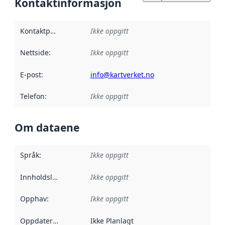
Kontaktinformasjon
Kontaktpunkt
:
Ikke oppgitt
Nettside
:
Ikke oppgitt
E-post
:
info@kartverket.no
Telefon
:
Ikke oppgitt
Om dataene
Språk
:
Ikke oppgitt
Innholdsleverandører
Ikke oppgitt
:
Opphav
:
Ikke oppgitt
Oppdateringsfrekvens
Ikke Planlagt
: