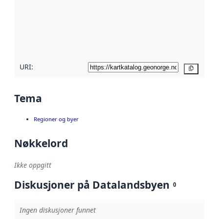
avmetadata.
Les mer om
metadatakvalitet
her
URI:
Kopier
Tema
Regioner og byer
Nøkkelord
Ikke oppgitt
Diskusjoner på Datalandsbyen
0
Ingen diskusjoner funnet