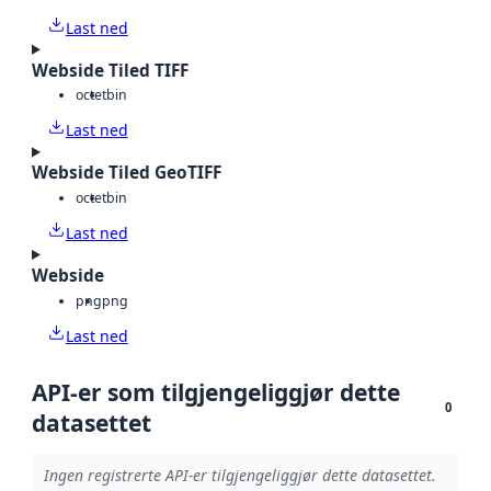
Last ned
Webside Tiled TIFF
octet
bin
Last ned
Webside Tiled GeoTIFF
octet
bin
Last ned
Webside
png
png
Last ned
API-er som tilgjengeliggjør dette
0
datasettet
Ingen registrerte API-er tilgjengeliggjør dette datasettet.