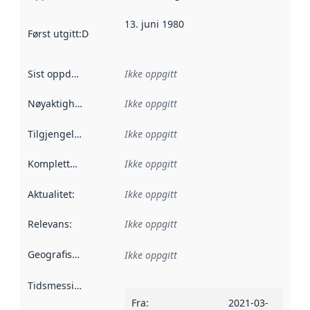
13. juni 1980
Først utgitt
:
Denne datoen sier når dataene i dette datasettet 
Sist oppdatert
:
Ikke oppgitt
Nøyaktighet
:
Ikke oppgitt
Tilgjengelighet
:
Ikke oppgitt
Kompletthet
:
Ikke oppgitt
Aktualitet
:
Ikke oppgitt
Relevans
:
Ikke oppgitt
Geografisk avgrensning
:
Ikke oppgitt
Tidsmessig avgrensning
:
Fra
:
2021-03-