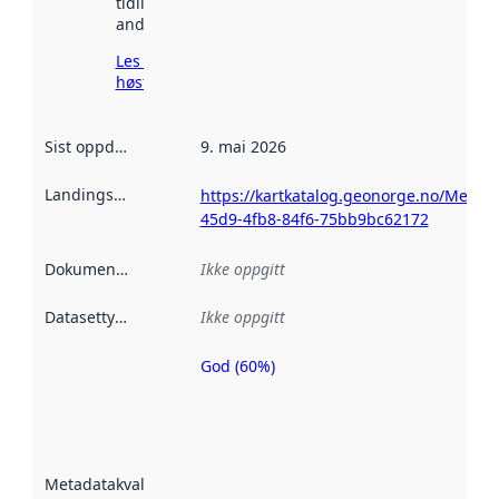
tidligere
andre steder.
Les mer om
høsting her
Sist oppdatert
:
9. mai 2026
Landingsside
:
https://kartkatalog.geonorge.no/Metad
45d9-4fb8-84f6-75bb9bc62172
Dokumentasjon
:
Ikke oppgitt
Datasettype
:
Ikke oppgitt
God (60%)
Metadatakvalitet
er en indikator
på hvor godt
datasettene er
beskrevet ved
Metadatakvalitet
:
hjelp