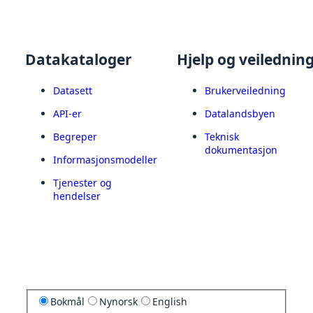
Datakataloger
Hjelp og veilednin
Datasett
Brukerveiledning
API-er
Datalandsbyen
Begreper
Teknisk
dokumentasjon
Informasjonsmodeller
Tjenester og
hendelser
Bokmål
Nynorsk
English