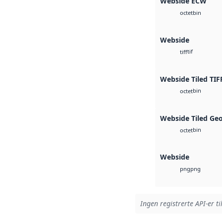
Webside ECW
bin
octet
Webside
tif
tiff
Webside Tiled TIF
bin
octet
Webside Tiled Ge
bin
octet
Webside
png
png
Ingen registrerte API-er ti