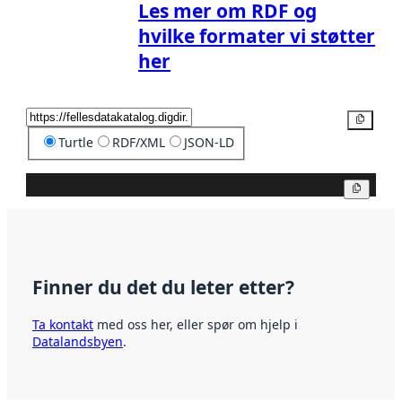
Les mer om RDF og
hvilke formater vi støtter
her
Kopier
Turtle
RDF/XML
JSON-LD
Kopier
Finner du det du leter etter?
Ta kontakt
med oss her, eller spør om hjelp i
Datalandsbyen
.