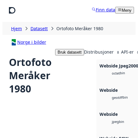
Hopp til hovedinnhold
Finn data
Meny
Hjem
Datasett
Ortofoto Meråker 1980
Norge i bilder
Distribusjoner
API-er
Bruk datasett
8
Ortofoto
Webside Jpeg200
Meråker
bin
octet
1980
Webside
bin
geotiff
Webside
bin
jpeg