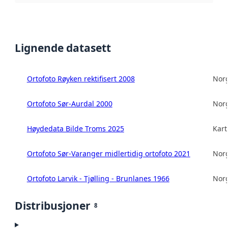
Lignende datasett
Ortofoto Røyken rektifisert 2008
Norg
Ortofoto Sør-Aurdal 2000
Norg
Høydedata Bilde Troms 2025
Kart
Ortofoto Sør-Varanger midlertidig ortofoto 2021
Norg
Ortofoto Larvik - Tjølling - Brunlanes 1966
Norg
Distribusjoner
8