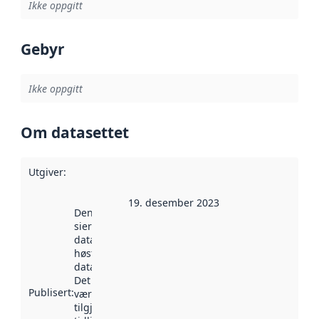
Ikke oppgitt
Gebyr
Ikke oppgitt
Om datasettet
Utgiver
:
19. desember 2023
Denne datoen
sier når
datasettet ble
høstet av
data.norge.no.
Det kan ha
Publisert
:
vært
tilgjengelig