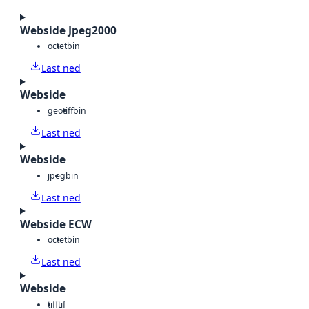
Webside Jpeg2000
octet
bin
Last ned
Webside
geotiff
bin
Last ned
Webside
jpeg
bin
Last ned
Webside ECW
octet
bin
Last ned
Webside
tiff
tif