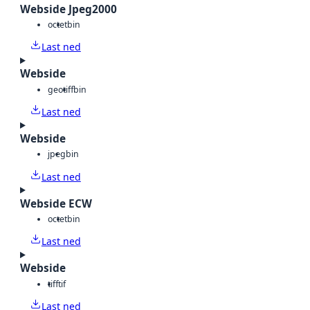
Webside Jpeg2000
octet
bin
Last ned
Webside
geotiff
bin
Last ned
Webside
jpeg
bin
Last ned
Webside ECW
octet
bin
Last ned
Webside
tiff
tif
Last ned