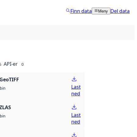
Finn data
Del data
Meny
API-er
5
0
GeoTIFF
Last
bin
ned
ZLAS
Last
bin
ned