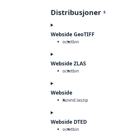
Distribusjoner
5
Webside GeoTIFF
octet
bin
Webside ZLAS
octet
bin
Webside
laz
vnd.laszip
Webside DTED
octet
bin