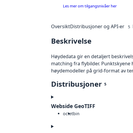
Les mer om tilgangsnivåer her
Oversikt
Distribusjoner og API-er
5
Beskrivelse
Høydedata gir en detaljert beskrivel
matching fra flybilder. Punktskyene 
høydemodeller på grid-format av te
Distribusjoner
5
Webside GeoTIFF
octet
bin