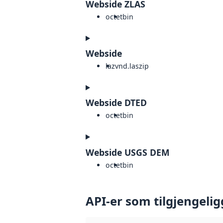
Webside ZLAS
octet
bin
Webside
laz
vnd.laszip
Webside DTED
octet
bin
Webside USGS DEM
octet
bin
API-er som tilgjengelig