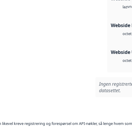
vn
laz
Webside
octet
Webside
octet
Ingen registrert
datasettet.
kan likevel kreve registrering og forespørsel om API-nøkler, så lenge hvem som