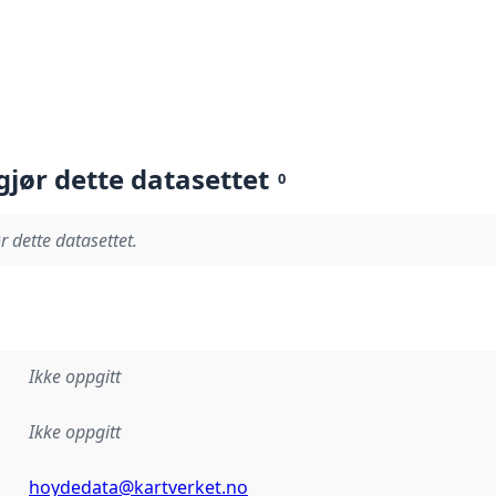
gjør dette datasettet
0
r dette datasettet.
Ikke oppgitt
Ikke oppgitt
hoydedata@kartverket.no