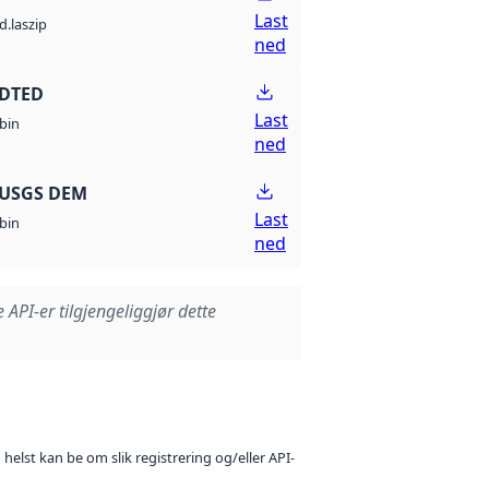
Last
d.laszip
ned
 DTED
Last
bin
ned
 USGS DEM
Last
bin
ned
e API-er tilgjengeliggjør dette
 helst kan be om slik registrering og/eller API-