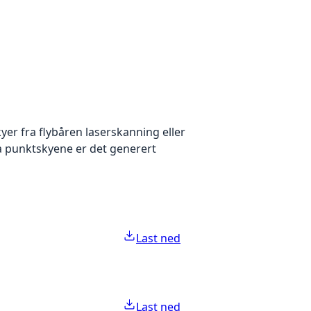
yer fra flybåren laserskanning eller
ra punktskyene er det generert
Last ned
Last ned