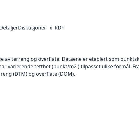
Detaljer
Diskusjoner
RDF
0
se av terreng og overflate. Dataene er etablert som punktsk
har varierende tetthet (punkt/m2 ) tilpasset ulike formål. F
rreng (DTM) og overflate (DOM).