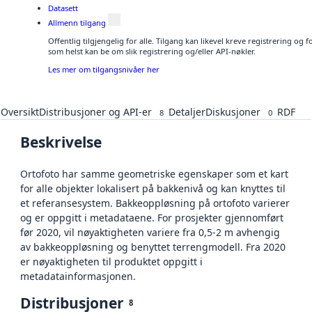
Datasett
Allmenn tilgang
Offentlig tilgjengelig for alle. Tilgang kan likevel kreve registrering og
som helst kan be om slik registrering og/eller API-nøkler.
Les mer om tilgangsnivåer her
Oversikt
Distribusjoner og API-er
Detaljer
Diskusjoner
RDF
8
0
Beskrivelse
Ortofoto har samme geometriske egenskaper som et kart
for alle objekter lokalisert på bakkenivå og kan knyttes til
et referansesystem. Bakkeoppløsning på ortofoto varierer
og er oppgitt i metadataene. For prosjekter gjennomført
før 2020, vil nøyaktigheten variere fra 0,5-2 m avhengig
av bakkeoppløsning og benyttet terrengmodell. Fra 2020
er nøyaktigheten til produktet oppgitt i
metadatainformasjonen.
Distribusjoner
8