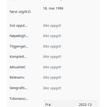
18. mai 1996
Først utgitt
:
Denne datoen sier når dataene i dette datasettet 
Sist oppdatert
:
Ikke oppgitt
Nøyaktighet
:
Ikke oppgitt
Tilgjengelighet
:
Ikke oppgitt
Kompletthet
:
Ikke oppgitt
Aktualitet
:
Ikke oppgitt
Relevans
:
Ikke oppgitt
Geografisk avgrensning
:
Ikke oppgitt
Tidsmessig avgrensning
:
Fra
:
2022-12-