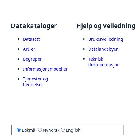
Datakataloger
Hjelp og veilednin
Datasett
Brukerveiledning
API-er
Datalandsbyen
Begreper
Teknisk
dokumentasjon
Informasjonsmodeller
Tjenester og
hendelser
Bokmål
Nynorsk
English