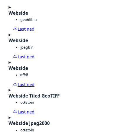
Webside
geotiff
bin
Last ned
Webside
jpeg
bin
Last ned
Webside
tiff
tif
Last ned
Webside Tiled GeoTIFF
octet
bin
Last ned
Webside Jpeg2000
octet
bin