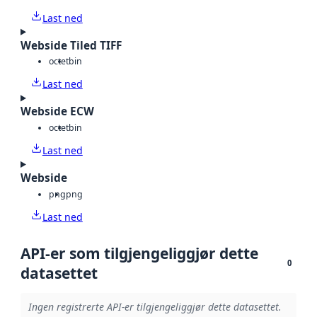
Last ned
Webside Tiled TIFF
octet
bin
Last ned
Webside ECW
octet
bin
Last ned
Webside
png
png
Last ned
API-er som tilgjengeliggjør dette
0
datasettet
Ingen registrerte API-er tilgjengeliggjør dette datasettet.