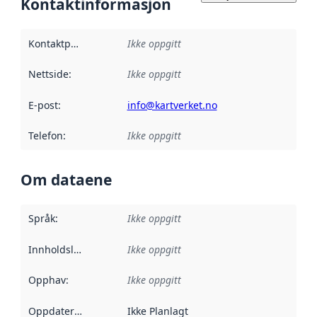
Kontaktinformasjon
Kontaktpunkt
:
Ikke oppgitt
Nettside
:
Ikke oppgitt
E-post
:
info@kartverket.no
Telefon
:
Ikke oppgitt
Om dataene
Språk
:
Ikke oppgitt
Innholdsleverandører
Ikke oppgitt
:
Opphav
:
Ikke oppgitt
Oppdateringsfrekvens
Ikke Planlagt
: