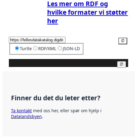
Les mer om RDF og
hvilke formater vi støtter
her
Kopier
Turtle
RDF/XML
JSON-LD
Kopier
Finner du det du leter etter?
Ta kontakt
med oss her, eller spør om hjelp i
Datalandsbyen
.