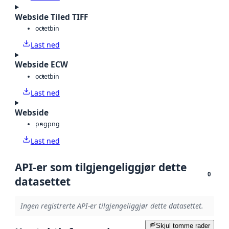
Webside Tiled TIFF
octet
bin
Last ned
Webside ECW
octet
bin
Last ned
Webside
png
png
Last ned
API-er som tilgjengeliggjør dette
0
datasettet
Ingen registrerte API-er tilgjengeliggjør dette datasettet.
Skjul tomme rader