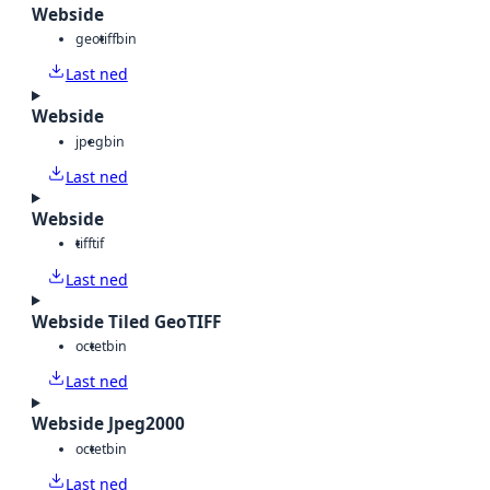
Webside
geotiff
bin
Last ned
Webside
jpeg
bin
Last ned
Webside
tiff
tif
Last ned
Webside Tiled GeoTIFF
octet
bin
Last ned
Webside Jpeg2000
octet
bin
Last ned