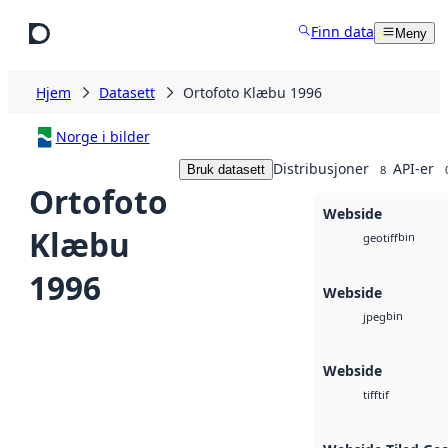
Hopp til hovedinnhold
Finn data
Meny
Hjem
Datasett
Ortofoto Klæbu 1996
Norge i bilder
Distribusjoner
API-er
Bruk datasett
8
Ortofoto
Webside
Klæbu
bin
geotiff
1996
Webside
bin
jpeg
Webside
tif
tiff