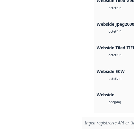
Webside Tiled Ge
bin
octet
Webside Jpeg200
bin
octet
Webside Tiled TIF
bin
octet
Webside ECW
bin
octet
Webside
png
png
Ingen registrerte API-er ti