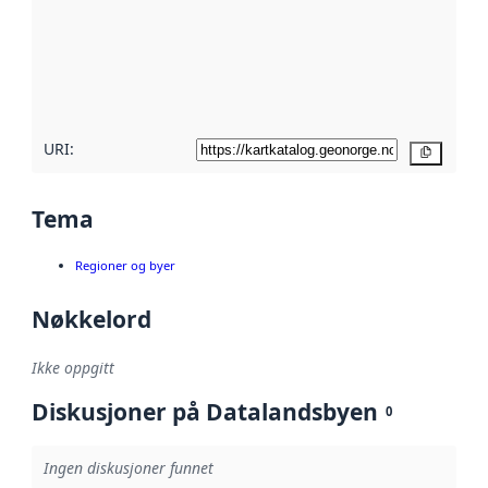
avmetadata.
Les mer om
metadatakvalitet
her
URI:
Kopier
Tema
Regioner og byer
Nøkkelord
Ikke oppgitt
Diskusjoner på Datalandsbyen
0
Ingen diskusjoner funnet