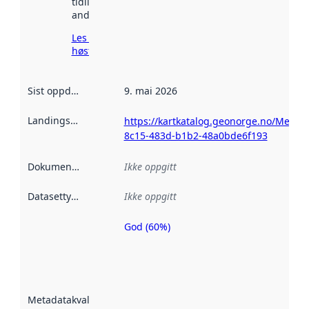
tidligere
andre steder.
Les mer om
høsting her
Sist oppdatert
:
9. mai 2026
Landingsside
:
https://kartkatalog.geonorge.no/Metad
8c15-483d-b1b2-48a0bde6f193
Dokumentasjon
:
Ikke oppgitt
Datasettype
:
Ikke oppgitt
God (60%)
Metadatakvalitet
er en indikator
på hvor godt
datasettene er
beskrevet ved
Metadatakvalitet
:
hjelp