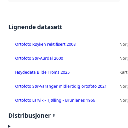
Lignende datasett
Ortofoto Røyken rektifisert 2008
Norg
Ortofoto Sør-Aurdal 2000
Norg
Høydedata Bilde Troms 2025
Kart
Ortofoto Sør-Varanger midlertidig ortofoto 2021
Norg
Ortofoto Larvik - Tjølling - Brunlanes 1966
Norg
Distribusjoner
8