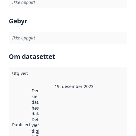
Ikke oppgitt
Gebyr
Ikke oppgitt
Om datasettet
Utgiver
:
19. desember 2023
Denne datoen
sier når
datasettet ble
høstet av
data.norge.no.
Det kan ha
Publisert
:
vært
tilgjengelig