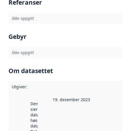
Referanser
Ikke oppgitt
Gebyr
Ikke oppgitt
Om datasettet
Utgiver
:
19. desember 2023
Denne datoen
sier når
datasettet ble
høstet av
data.norge.no.