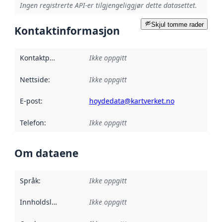
Ingen registrerte API-er tilgjengeliggjør dette datasettet.
Skjul tomme rader
Kontaktinformasjon
Kontaktpunkt
:
Ikke oppgitt
Nettside
:
Ikke oppgitt
E-post
:
hoydedata@kartverket.no
Telefon
:
Ikke oppgitt
Om dataene
Språk
:
Ikke oppgitt
Innholdsleverandører
Ikke oppgitt
: