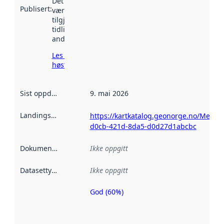
Det kan ha
Publisert
:
vært
tilgjengelig
tidligere
andre steder.
Les mer om
høsting her
Sist oppdatert
:
9. mai 2026
Landingsside
:
https://kartkatalog.geonorge.no/Metad
d0cb-421d-8da5-d0d27d1abcbc
Dokumentasjon
:
Ikke oppgitt
Datasettype
:
Ikke oppgitt
God (60%)
Metadatakvalitet
er en indikator
på hvor godt