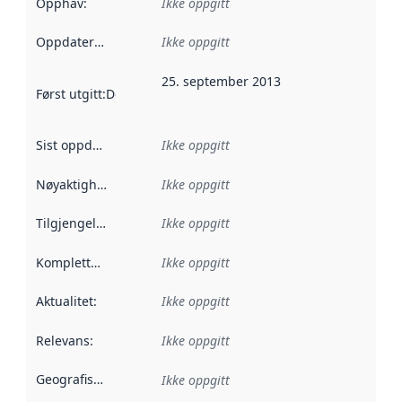
Opphav
:
Ikke oppgitt
Oppdateringsfrekvens
Ikke oppgitt
:
25. september 2013
Først utgitt
:
Denne datoen sier når dataene i dette datasettet 
Sist oppdatert
:
Ikke oppgitt
Nøyaktighet
:
Ikke oppgitt
Tilgjengelighet
:
Ikke oppgitt
Kompletthet
:
Ikke oppgitt
Aktualitet
:
Ikke oppgitt
Relevans
:
Ikke oppgitt
Geografisk avgrensning
:
Ikke oppgitt