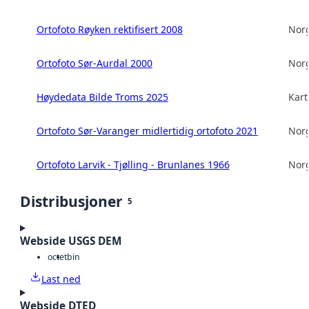
Ortofoto Røyken rektifisert 2008
Norg
Ortofoto Sør-Aurdal 2000
Norg
Høydedata Bilde Troms 2025
Kart
Ortofoto Sør-Varanger midlertidig ortofoto 2021
Norg
Ortofoto Larvik - Tjølling - Brunlanes 1966
Norg
Distribusjoner
5
Webside USGS DEM
octet
bin
Last ned
Webside DTED