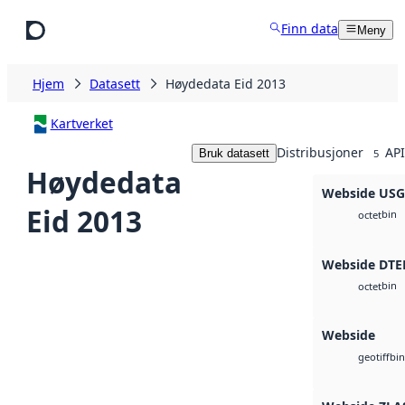
Hopp til hovedinnhold
Finn data
Meny
Hjem
Datasett
Høydedata Eid 2013
Kartverket
Distribusjoner
API
Bruk datasett
5
Høydedata
Webside US
Eid 2013
bin
octet
Webside DTE
bin
octet
Webside
bin
geotiff