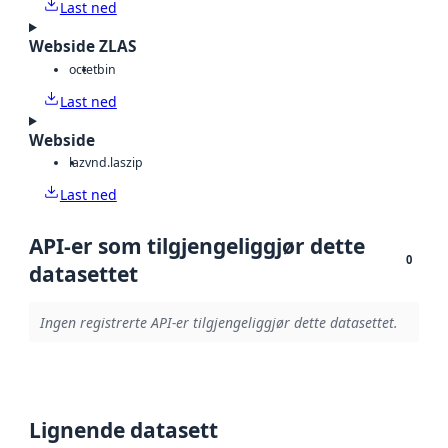
Last ned
Webside ZLAS
octet
bin
Last ned
Webside
laz
vnd.laszip
Last ned
API-er som tilgjengeliggjør dette
0
datasettet
Ingen registrerte API-er tilgjengeliggjør dette datasettet.
Lignende datasett