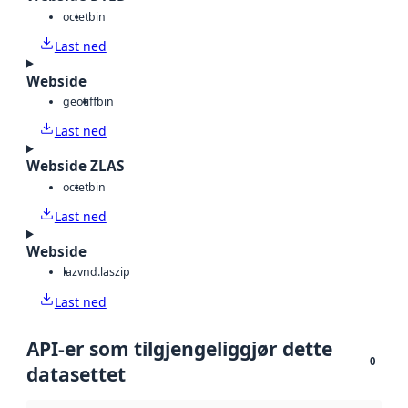
octet
bin
Last ned
Webside
geotiff
bin
Last ned
Webside ZLAS
octet
bin
Last ned
Webside
laz
vnd.laszip
Last ned
API-er som tilgjengeliggjør dette
0
datasettet