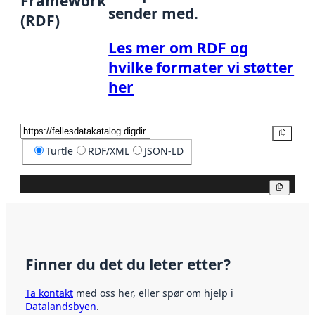
Framework
sender med.
(RDF)
Les mer om RDF og
hvilke formater vi støtter
her
Kopier
Turtle
RDF/XML
JSON-LD
Kopier
Finner du det du leter etter?
Ta kontakt
med oss her, eller spør om hjelp i
Datalandsbyen
.