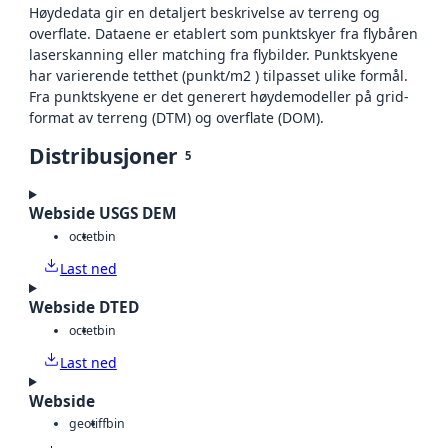
Høydedata gir en detaljert beskrivelse av terreng og
overflate. Dataene er etablert som punktskyer fra flybåren
laserskanning eller matching fra flybilder. Punktskyene
har varierende tetthet (punkt/m2 ) tilpasset ulike formål.
Fra punktskyene er det generert høydemodeller på grid-
format av terreng (DTM) og overflate (DOM).
Distribusjoner
5
Webside USGS DEM
octet
bin
Last ned
Webside DTED
octet
bin
Last ned
Webside
geotiff
bin