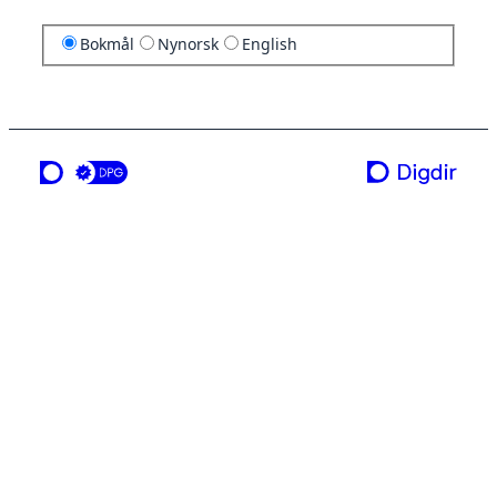
Bokmål
Nynorsk
English
en tjeneste fra