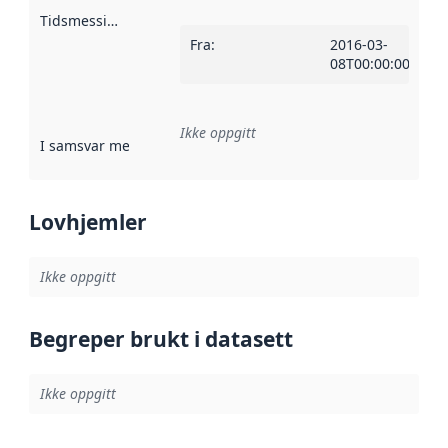
Tidsmessig avgrensning
:
Fra
:
2016-03-
08T00:00:00Z
Ikke oppgitt
I samsvar med
:
Referanse til en implementasjonsregel eller a
Lovhjemler
Ikke oppgitt
Begreper brukt i datasett
Ikke oppgitt