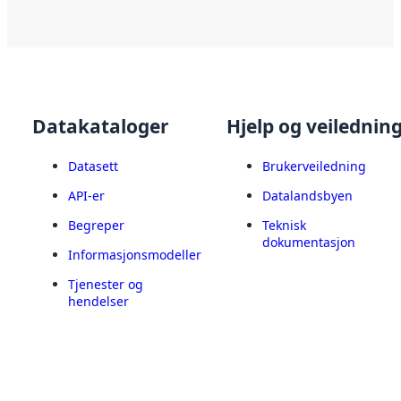
Datakataloger
Hjelp og veilednin
Datasett
Brukerveiledning
API-er
Datalandsbyen
Begreper
Teknisk
dokumentasjon
Informasjonsmodeller
Tjenester og
hendelser