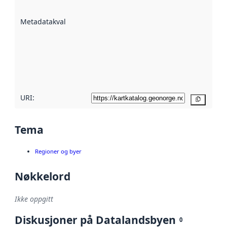
datasettene er
beskrevet ved
Metadatakvalitet
:
hjelp
avmetadata.
Les mer om
metadatakvalitet
her
URI:
Kopier
Tema
Regioner og byer
Nøkkelord
Ikke oppgitt
Diskusjoner på Datalandsbyen
0