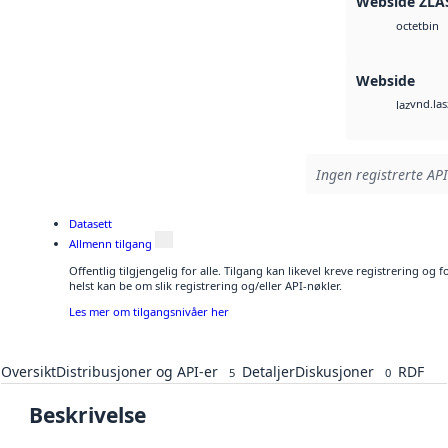
Webside ZLA
bin
octet
Webside
vnd.las
laz
Ingen registrerte API
Datasett
Allmenn tilgang
Offentlig tilgjengelig for alle. Tilgang kan likevel kreve registrering o
helst kan be om slik registrering og/eller API-nøkler.
Les mer om tilgangsnivåer her
Oversikt
Distribusjoner og API-er
Detaljer
Diskusjoner
RDF
5
0
Beskrivelse