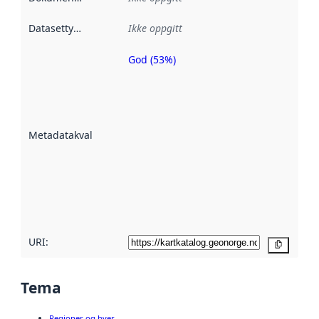
Datasettype
:
Ikke oppgitt
God (53%)
Metadatakvalitet
er en indikator
på hvor godt
datasettene er
beskrevet ved
Metadatakvalitet
:
hjelp
avmetadata.
Les mer om
metadatakvalitet
her
URI:
Kopier
Tema
Regioner og byer