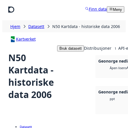
Hopp til hovedinnhold
Finn data
Meny
Hjem
Datasett
N50 Kartdata - historiske data 2006
Kartverket
Distribusjoner
API-e
Bruk datasett
1
N50
Geonorge nedl
Kartdata -
Åpen lisens
historiske
data 2006
Geonorge nedl
ppt
Datasett