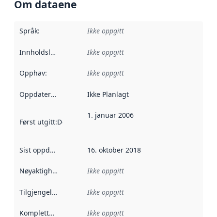
Om dataene
Språk
:
Ikke oppgitt
Innholdsleverandører
Ikke oppgitt
:
Opphav
:
Ikke oppgitt
Oppdateringsfrekvens
Ikke Planlagt
:
1. januar 2006
Først utgitt
:
Denne datoen sier når dataene i dette datasettet 
Sist oppdatert
:
16. oktober 2018
Nøyaktighet
:
Ikke oppgitt
Tilgjengelighet
:
Ikke oppgitt
Kompletthet
:
Ikke oppgitt