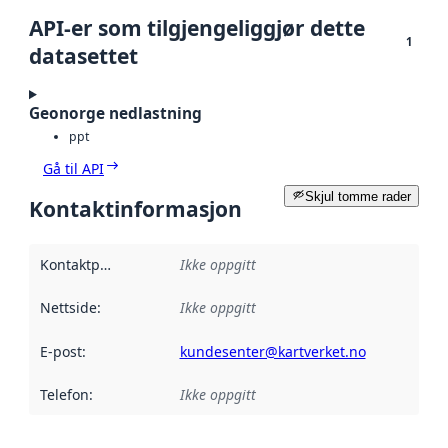
API-er som tilgjengeliggjør dette
1
datasettet
Geonorge nedlastning
ppt
Gå til API
Skjul tomme rader
Kontaktinformasjon
Kontaktpunkt
:
Ikke oppgitt
Nettside
:
Ikke oppgitt
E-post
:
kundesenter@kartverket.no
Telefon
:
Ikke oppgitt