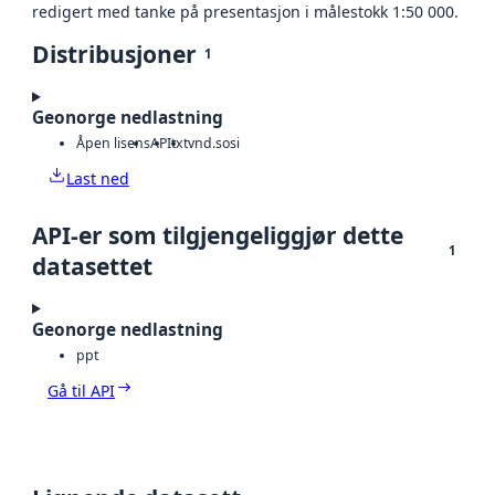
redigert med tanke på presentasjon i målestokk 1:50 000.
Distribusjoner
1
Geonorge nedlastning
Åpen lisens
API
txt
vnd.sosi
Last ned
API-er som tilgjengeliggjør dette
1
datasettet
Geonorge nedlastning
ppt
Gå til API