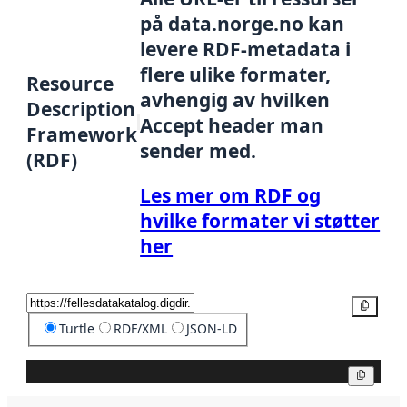
på data.norge.no kan
levere RDF-metadata i
flere ulike formater,
Resource
avhengig av hvilken
Description
Accept header man
Framework
sender med.
(RDF)
Les mer om RDF og
hvilke formater vi støtter
her
Kopier
Turtle
RDF/XML
JSON-LD
Kopier