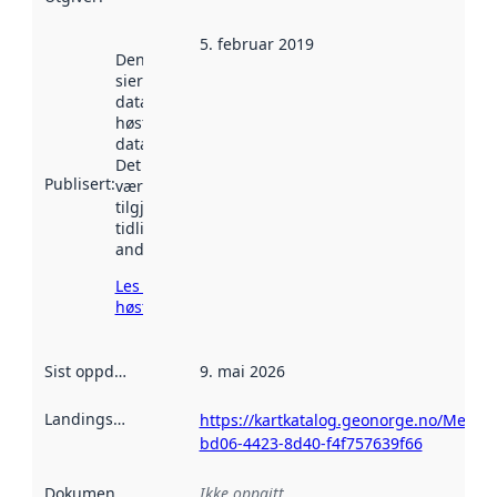
5. februar 2019
Denne datoen
sier når
datasettet ble
høstet av
data.norge.no.
Det kan ha
Publisert
:
vært
tilgjengelig
tidligere
andre steder.
Les mer om
høsting her
Sist oppdatert
:
9. mai 2026
Landingsside
:
https://kartkatalog.geonorge.no/Metad
bd06-4423-8d40-f4f757639f66
Dokumentasjon
:
Ikke oppgitt