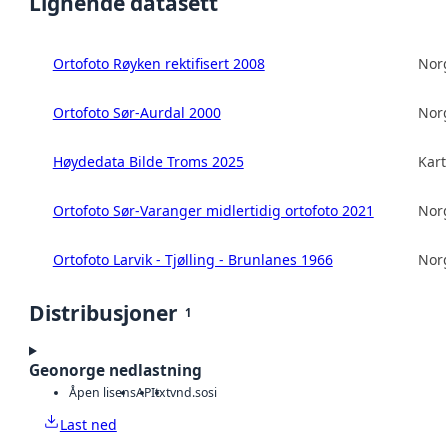
Lignende datasett
Ortofoto Røyken rektifisert 2008
Norg
Ortofoto Sør-Aurdal 2000
Norg
Høydedata Bilde Troms 2025
Kart
Ortofoto Sør-Varanger midlertidig ortofoto 2021
Norg
Ortofoto Larvik - Tjølling - Brunlanes 1966
Norg
Distribusjoner
1
Geonorge nedlastning
Åpen lisens
API
txt
vnd.sosi
Last ned