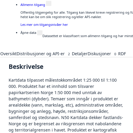
Allmenn tilgang
Offentlig tilgjengelig for alle. Tilgang kan likevel kreve registrering o
helst kan be om slik registrering og/eller API-nøkler.
Les mer om tilgangsnivåer her
Åpne data
Datasettet er klassifisert som allmenn tilgang og har mins
Oversikt
Distribusjoner og API-er
Detaljer
Diskusjoner
RDF
2
0
Beskrivelse
Kartdata tilpasset målestokkområdet 1:25 000 til 1:100
000. Produktet har et innhold som tilsvarer
papirkartserien Norge 1:50 000 med unntak av
bathymetri (dybder). Temaer som inngår i produktet er
arealdekke (vann, markslag, etc), administrative områder,
bygninger og anlegg, høyde, restriksjonsområder,
samferdsel og stedsnavn. N50 Kartdata dekker fastlands-
Norge og er begrenset av riksgrensen mot nabolandene
og territorialgrensen i havet. Produktet er kartografisk