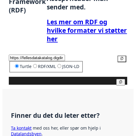
Framework
sender med.
(RDF)
Les mer om RDF og
hvilke formater vi støtter
her
Kopier
Turtle
RDF/XML
JSON-LD
Kopier
Finner du det du leter etter?
Ta kontakt
med oss her, eller spør om hjelp i
Datalandsbyen
.