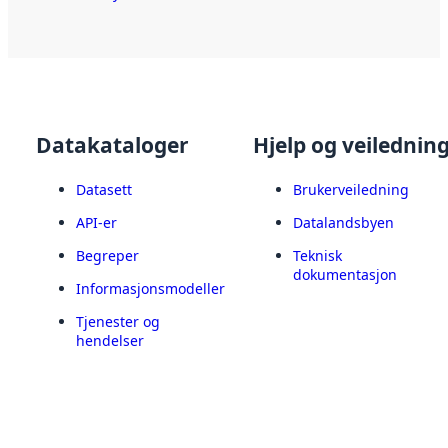
Datakataloger
Hjelp og veilednin
Datasett
Brukerveiledning
API-er
Datalandsbyen
Begreper
Teknisk
dokumentasjon
Informasjonsmodeller
Tjenester og
hendelser