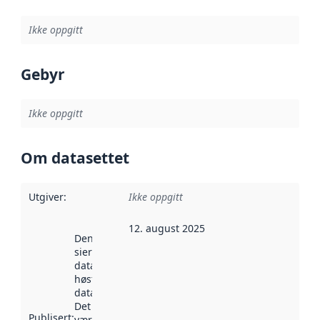
Ikke oppgitt
Gebyr
Ikke oppgitt
Om datasettet
Utgiver
:
Ikke oppgitt
12. august 2025
Denne datoen
sier når
datasettet ble
høstet av
data.norge.no.
Det kan ha
Publisert
:
vært