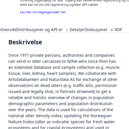
Offentlig tilgjengelig for alle. Tilgang kan likevel kreve registrering o
helst kan be om slik registrering og/eller API-nøkler.
Les mer om tilgangsnivåer her
Oversikt
Distribusjoner og API-er
Detaljer
Diskusjoner
RDF
1
0
Beskrivelse
Since 1971 private persons, authorities and companies
can send in otter carcasses to NINA who since then has
an extended database and sample collection (e.g. muscle
tissue, liver, kidney, heart samples). We collaborate with
Artsdatabanken and Naturdata AS for exchange of other
observations on dead otters (e.g. traffic kills, permission
issued and legally shot, in fishnets drowned) to get a
reliable and holistic overview of changes in population
demographic parameters and population distribution
over the years. The data is used for calculations of the
national otter density index, updating the Norwegian
Nature Index (otter as indicator species for fresh water
ecosystems and for coastal ecosystems) and used in