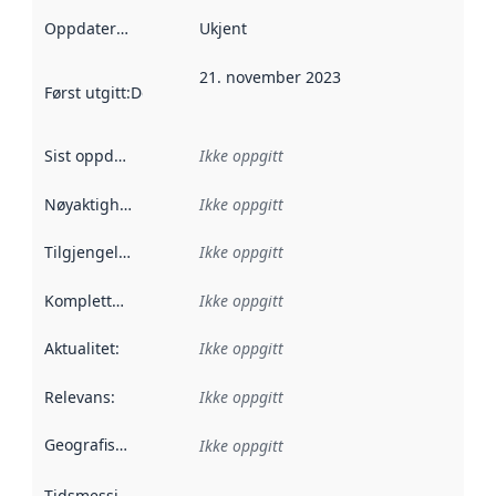
Oppdateringsfrekvens
Ukjent
:
21. november 2023
Først utgitt
:
Denne datoen sier når dataene i dette datasettet 
Sist oppdatert
:
Ikke oppgitt
Nøyaktighet
:
Ikke oppgitt
Tilgjengelighet
:
Ikke oppgitt
Kompletthet
:
Ikke oppgitt
Aktualitet
:
Ikke oppgitt
Relevans
:
Ikke oppgitt
Geografisk avgrensning
:
Ikke oppgitt
Tidsmessig avgrensning
: