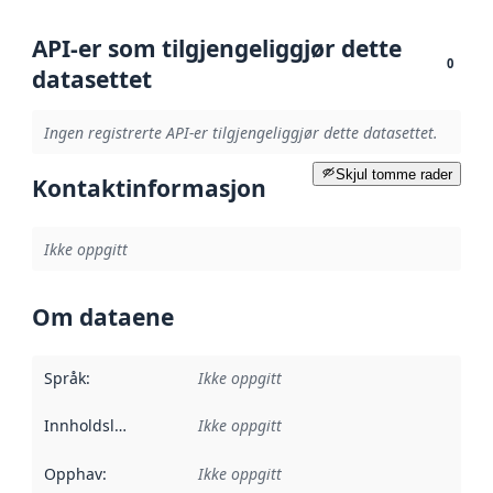
API-er som tilgjengeliggjør dette
0
datasettet
Ingen registrerte API-er tilgjengeliggjør dette datasettet.
Skjul tomme rader
Kontaktinformasjon
Ikke oppgitt
Om dataene
Språk
:
Ikke oppgitt
Innholdsleverandører
Ikke oppgitt
:
Opphav
:
Ikke oppgitt