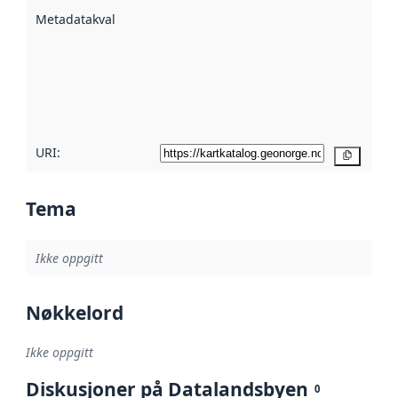
beskrevet ved
Metadatakvalitet
:
hjelp
avmetadata.
Les mer om
metadatakvalitet
her
URI:
Kopier
Tema
Ikke oppgitt
Nøkkelord
Ikke oppgitt
Diskusjoner på Datalandsbyen
0