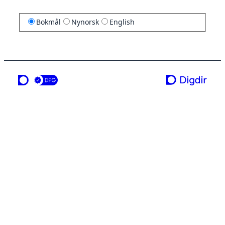
Bokmål
Nynorsk
English
en tjeneste fra