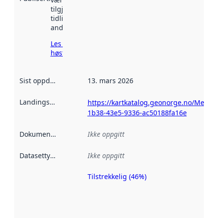
tilgjengelig
tidligere
andre steder.
Les mer om
høsting her
Sist oppdatert
:
13. mars 2026
Landingsside
:
https://kartkatalog.geonorge.no/Metad
1b38-43e5-9336-ac50188fa16e
Dokumentasjon
:
Ikke oppgitt
Datasettype
:
Ikke oppgitt
Tilstrekkelig (46%)
Metadatakvalitet
er en indikator
på hvor godt
datasettene er