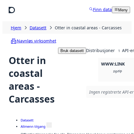
Hopp til hovedinnhold
Finn data
Meny
Hjem
Datasett
Otter in coastal areas - Carcasses
Navnløs virksomhet
Distribusjoner
API-e
Bruk datasett
1
Otter in
WWW:LINK
coastal
zip
zip
areas -
Ingen registrerte API-er
Carcasses
Datasett
Allmenn tilgang