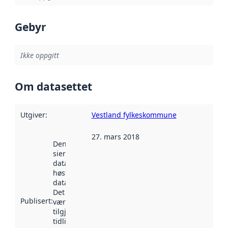
Gebyr
Ikke oppgitt
Om datasettet
Utgiver
:
Vestland fylkeskommune
27. mars 2018
Denne datoen
sier når
datasettet ble
høstet av
data.norge.no.
Det kan ha
Publisert
:
vært
tilgjengelig
tidligere