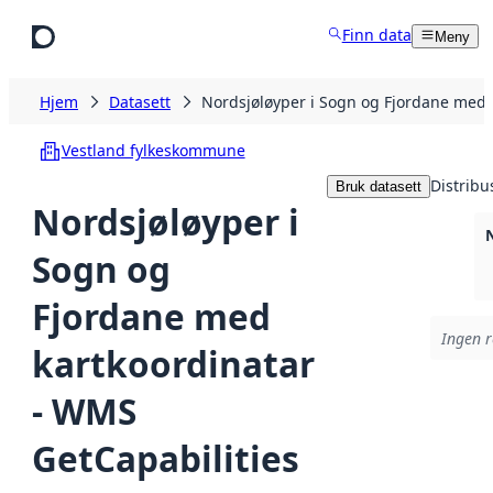
Hopp til hovedinnhold
Finn data
Meny
Hjem
Datasett
Nordsjøløyper i Sogn og Fjordane med 
Vestland fylkeskommune
Distribu
Bruk datasett
Nordsjøløyper i
Sogn og
Fjordane med
Ingen r
kartkoordinatar
- WMS
GetCapabilities