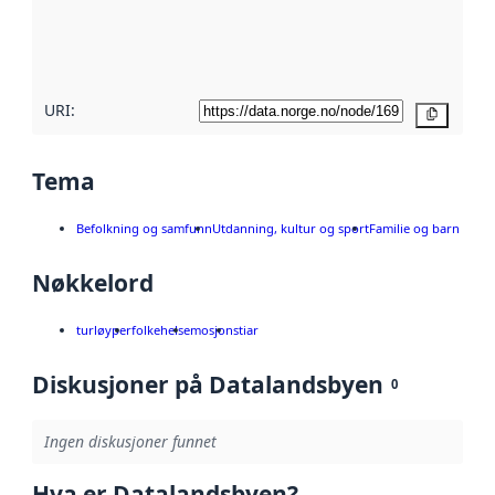
Les mer om
metadatakvalitet
her
URI:
Kopier
Tema
Befolkning og samfunn
Utdanning, kultur og sport
Familie og barn
Nøkkelord
turløyper
folkehelse
mosjon
stiar
Diskusjoner på Datalandsbyen
0
Ingen diskusjoner funnet
Hva er Datalandsbyen?