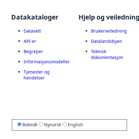
Datakataloger
Hjelp og veilednin
Datasett
Brukerveiledning
API-er
Datalandsbyen
Begreper
Teknisk
dokumentasjon
Informasjonsmodeller
Tjenester og
hendelser
Bokmål
Nynorsk
English