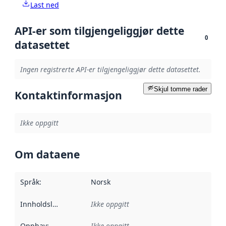
Last ned
API-er som tilgjengeliggjør dette
0
datasettet
Ingen registrerte API-er tilgjengeliggjør dette datasettet.
Skjul tomme rader
Kontaktinformasjon
Ikke oppgitt
Om dataene
Språk
:
Norsk
Innholdsleverandører
Ikke oppgitt
:
Opphav
:
Ikke oppgitt