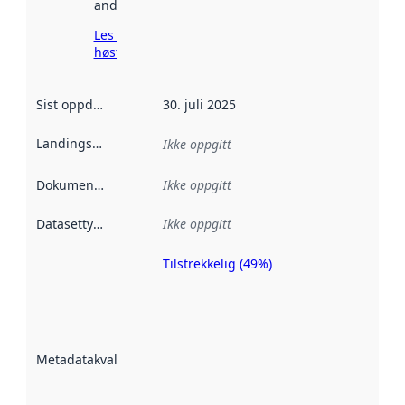
andre steder.
Les mer om
høsting her
Sist oppdatert
:
30. juli 2025
Landingsside
:
Ikke oppgitt
Dokumentasjon
:
Ikke oppgitt
Datasettype
:
Ikke oppgitt
Tilstrekkelig (49%)
Metadatakvalitet
er en indikator
på hvor godt
datasettene er
beskrevet ved
Metadatakvalitet
:
hjelp
avmetadata.