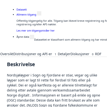
Datasett
Allmenn tilgang
Offentlig tilgjengelig for alle. Tilgang kan likevel kreve registrering o
registrering og/eller API-nøkler.
Les mer om tilgangsnivåer her
Åpne data
Datasettet er klassifisert som allmenn tilgang og har mins
Oversikt
Distribusjoner og API-er
Detaljer
Diskusjoner
RDF
1
0
Beskrivelse
Nordsjøløyper i Sogn og Fjordane er stiar, vegar og ulike
løyper som er lagt til rette for ferdsel til fots eller på
sykkel. Dei er også kartfesta og er allereie tilrettelagt for
deling etter avtale gjennom verksemdssamarbeidet
Norge digitalt . Informasjonen er basert på enkle og opne
(OGC) standardar. Desse data kan fritt brukast av alle som
ønskjer det. (NLOD) Sogn og Fjordane fylkeskommune er