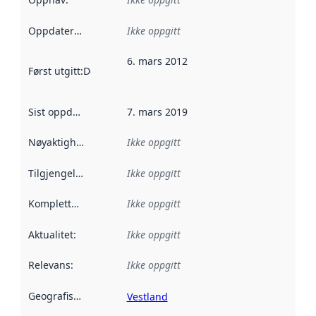
Oppdateringsfrekvens
Ikke oppgitt
:
6. mars 2012
Først utgitt
:
Denne datoen sier når dataene i dette datasettet 
Sist oppdatert
:
7. mars 2019
Nøyaktighet
:
Ikke oppgitt
Tilgjengelighet
:
Ikke oppgitt
Kompletthet
:
Ikke oppgitt
Aktualitet
:
Ikke oppgitt
Relevans
:
Ikke oppgitt
Geografisk avgrensning
:
Vestland