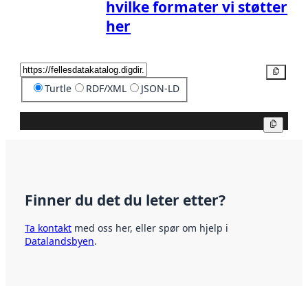
hvilke formater vi støtter
her
Kopier
Turtle
RDF/XML
JSON-LD
Kopier
Finner du det du leter etter?
Ta kontakt
med oss her, eller spør om hjelp i
Datalandsbyen
.