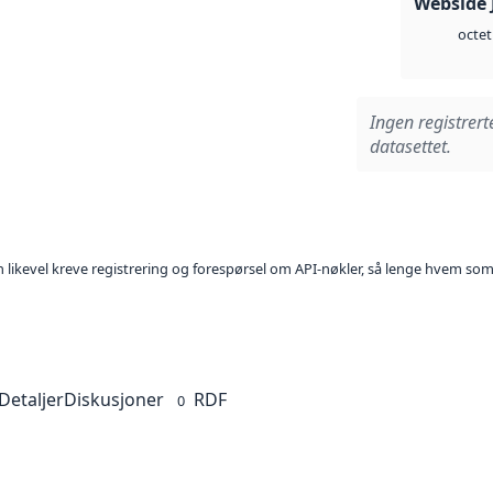
Webside 
octet
Ingen registrert
datasettet.
kan likevel kreve registrering og forespørsel om API-nøkler, så lenge hvem som
Detaljer
Diskusjoner
RDF
0