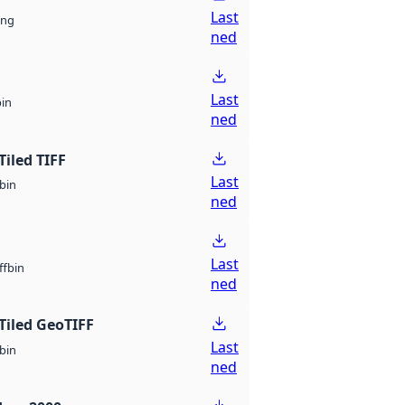
Last
ng
ned
Last
bin
ned
Tiled TIFF
Last
bin
ned
Last
bin
ff
ned
Tiled GeoTIFF
Last
bin
ned