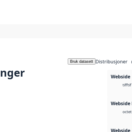
Distribusjoner
Bruk datasett
anger
Webside
tif
tiff
Webside
octet
Webside