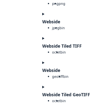
png
png
Webside
jpeg
bin
Webside Tiled TIFF
octet
bin
Webside
geotiff
bin
Webside Tiled GeoTIFF
octet
bin