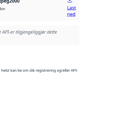
Jpeg2000
Last
bin
ned
e API-er tilgjengeliggjør dette
 helst kan be om slik registrering og/eller API-