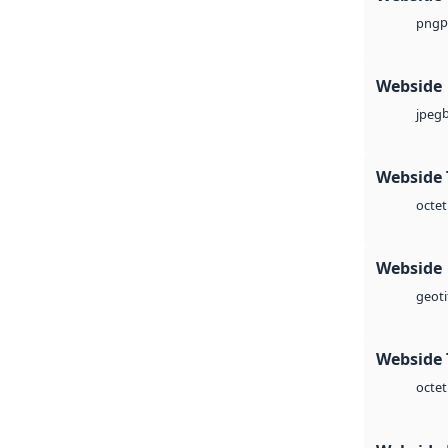
p
png
Webside
jpeg
Webside 
octet
Webside
geoti
Webside 
octet