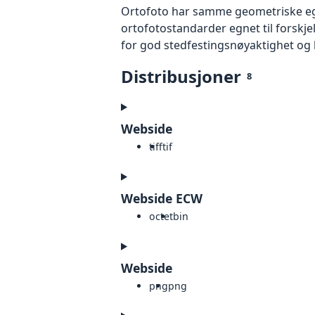
Ortofoto har samme geometriske egen
ortofotostandarder egnet til forskj
for god stedfestingsnøyaktighet og 
Distribusjoner
8
Webside
tiff
tif
Webside ECW
octet
bin
Webside
png
png