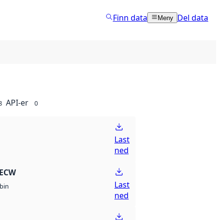
Finn data
Del data
Meny
API-er
8
0
Last
ned
 ECW
Last
bin
ned