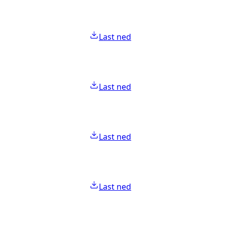
Last ned
Last ned
Last ned
Last ned