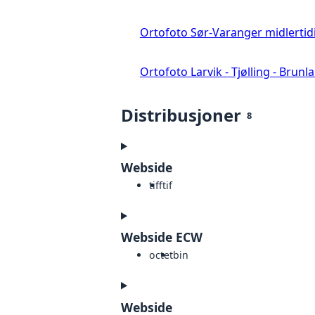
Ortofoto Sør-Varanger midlertid
Ortofoto Larvik - Tjølling - Brunl
Distribusjoner
8
Webside
tiff
tif
Webside ECW
octet
bin
Webside