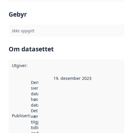
Gebyr
Ikke oppgitt
Om datasettet
Utgiver
:
19. desember 2023
Denne datoen
sier når
datasettet ble
høstet av
data.norge.no.
Det kan ha
Publisert
:
vært
tilgjengelig
tidligere