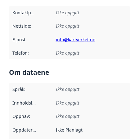
Kontaktpunkt
:
Ikke oppgitt
Nettside
:
Ikke oppgitt
E-post
:
info@kartverket.no
Telefon
:
Ikke oppgitt
Om dataene
Språk
:
Ikke oppgitt
Innholdsleverandører
Ikke oppgitt
:
Opphav
:
Ikke oppgitt
Oppdateringsfrekvens
Ikke Planlagt
: