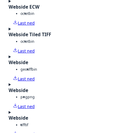
Webside ECW
octet
bin
Last ned
Webside Tiled TIFF
octet
bin
Last ned
Webside
geotiff
bin
Last ned
Webside
png
png
Last ned
Webside
tiff
tif