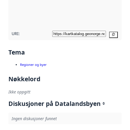
Les mer om
metadatakvalitet
her
URI:
Kopier
Tema
Regioner og byer
Nøkkelord
Ikke oppgitt
Diskusjoner på Datalandsbyen
0
Ingen diskusjoner funnet