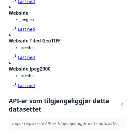
Last ned
Webside
jpeg
bin
Last ned
Webside Tiled GeoTIFF
octet
bin
Last ned
Webside Jpeg2000
octet
bin
Last ned
API-er som tilgjengeliggjør dette
0
datasettet
Ingen registrerte API-er tilgjengeliggjør dette datasettet.