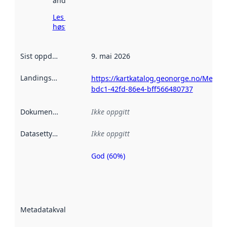
andre steder.
Les mer om
høsting her
Sist oppdatert
:
9. mai 2026
Landingsside
:
https://kartkatalog.geonorge.no/Metad
bdc1-42fd-86e4-bff566480737
Dokumentasjon
:
Ikke oppgitt
Datasettype
:
Ikke oppgitt
God (60%)
Metadatakvalitet
er en indikator
på hvor godt
datasettene er
beskrevet ved
Metadatakvalitet
:
hjelp
avmetadata.