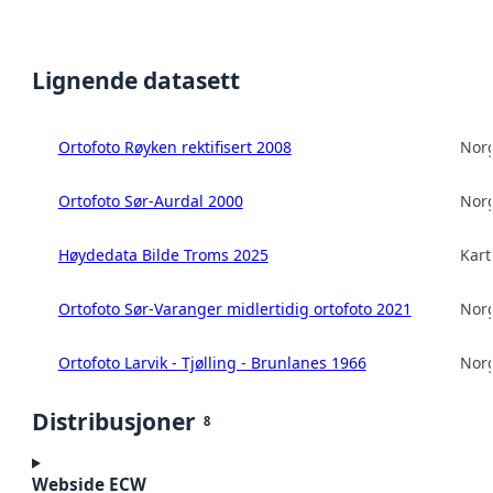
Lignende datasett
Ortofoto Røyken rektifisert 2008
Norg
Ortofoto Sør-Aurdal 2000
Norg
Høydedata Bilde Troms 2025
Kart
Ortofoto Sør-Varanger midlertidig ortofoto 2021
Norg
Ortofoto Larvik - Tjølling - Brunlanes 1966
Norg
Distribusjoner
8
Webside ECW