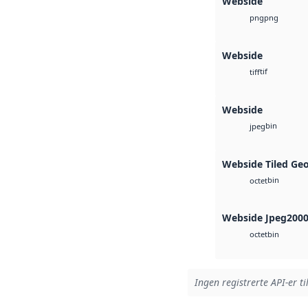
Webside
png
png
Webside
tif
tiff
Webside
bin
jpeg
Webside Tiled Ge
bin
octet
Webside Jpeg200
bin
octet
Ingen registrerte API-er ti