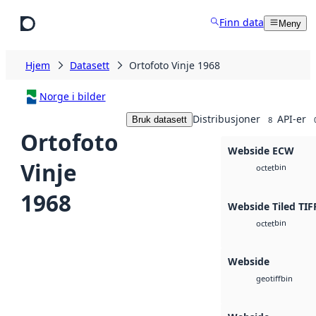
Hopp til hovedinnhold
Finn data
Meny
Hjem
Datasett
Ortofoto Vinje 1968
Norge i bilder
Distribusjoner
API-er
Bruk datasett
8
Ortofoto
Webside ECW
Vinje
bin
octet
1968
Webside Tiled TIF
bin
octet
Webside
bin
geotiff