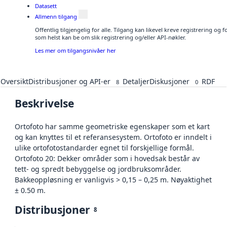
Datasett
Allmenn tilgang
Offentlig tilgjengelig for alle. Tilgang kan likevel kreve registrering og
som helst kan be om slik registrering og/eller API-nøkler.
Les mer om tilgangsnivåer her
Oversikt
Distribusjoner og API-er
Detaljer
Diskusjoner
RDF
8
0
Beskrivelse
Ortofoto har samme geometriske egenskaper som et kart
og kan knyttes til et referansesystem. Ortofoto er inndelt i
ulike ortofotostandarder egnet til forskjellige formål.
Ortofoto 20: Dekker områder som i hovedsak består av
tett- og spredt bebyggelse og jordbruksområder.
Bakkeoppløsning er vanligvis > 0,15 – 0,25 m. Nøyaktighet
± 0.50 m.
Distribusjoner
8