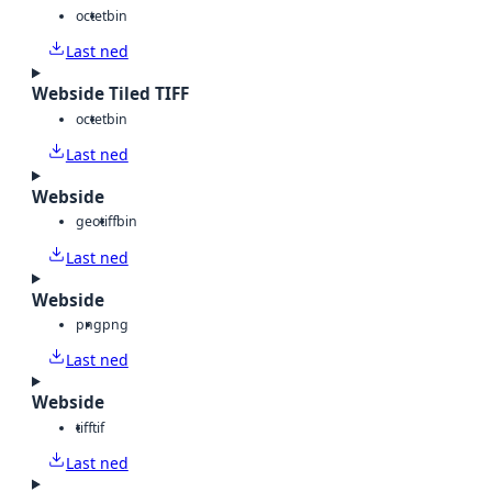
octet
bin
Last ned
Webside Tiled TIFF
octet
bin
Last ned
Webside
geotiff
bin
Last ned
Webside
png
png
Last ned
Webside
tiff
tif
Last ned