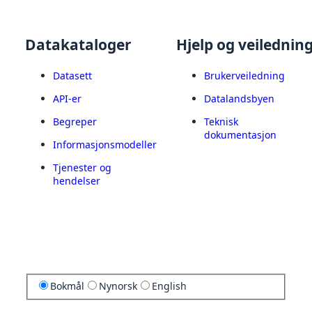
Datakataloger
Hjelp og veilednin
Datasett
Brukerveiledning
API-er
Datalandsbyen
Begreper
Teknisk
dokumentasjon
Informasjonsmodeller
Tjenester og
hendelser
Bokmål
Nynorsk
English