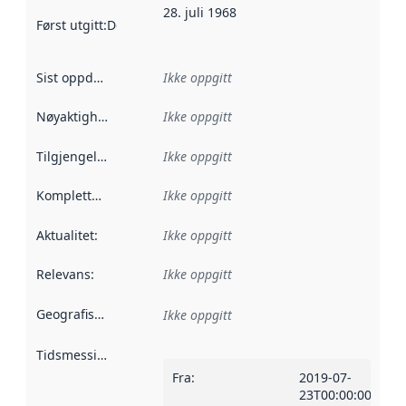
28. juli 1968
Først utgitt
:
Denne datoen sier når dataene i dette datasettet 
Sist oppdatert
:
Ikke oppgitt
Nøyaktighet
:
Ikke oppgitt
Tilgjengelighet
:
Ikke oppgitt
Kompletthet
:
Ikke oppgitt
Aktualitet
:
Ikke oppgitt
Relevans
:
Ikke oppgitt
Geografisk avgrensning
:
Ikke oppgitt
Tidsmessig avgrensning
:
Fra
:
2019-07-
23T00:00:00Z