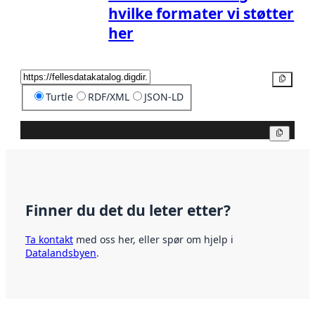
hvilke formater vi støtter
her
Kopier
Turtle
RDF/XML
JSON-LD
Kopier
Finner du det du leter etter?
Ta kontakt
med oss her, eller spør om hjelp i
Datalandsbyen
.