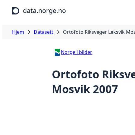
Hopp til hovedinnhold
data.norge.no
Hjem
Datasett
Ortofoto Riksveger Leksvik Mo
Norge i bilder
Ortofoto Riksv
Mosvik 2007