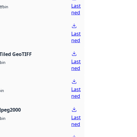
Last
bin
ff
ned
Last
ned
Tiled GeoTIFF
Last
bin
ned
Last
bin
ned
Jpeg2000
Last
bin
ned