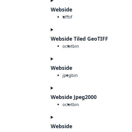
Webside
tiff
tif
Webside Tiled GeoTIFF
octet
bin
Webside
jpeg
bin
Webside Jpeg2000
octet
bin
Webside