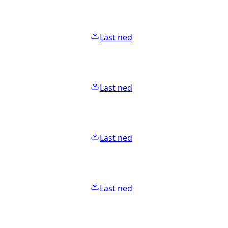
Last ned
Last ned
Last ned
Last ned