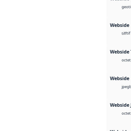
geoti
Webside
tif
tiff
Webside 
octet
Webside
jpeg
Webside 
octet