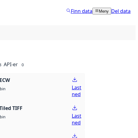
Finn data
Del data
Meny
API-er
8
0
 ECW
Last
bin
ned
Tiled TIFF
Last
bin
ned