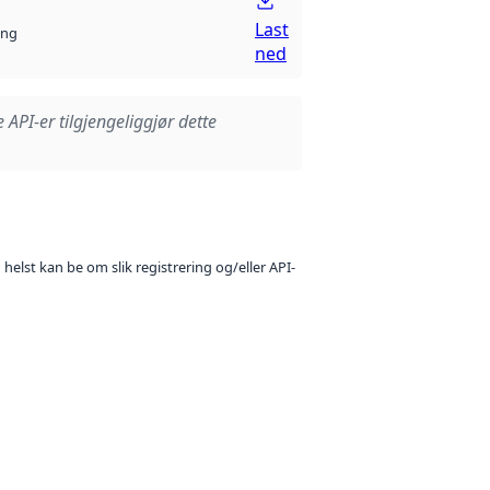
Last
ng
ned
e API-er tilgjengeliggjør dette
 helst kan be om slik registrering og/eller API-