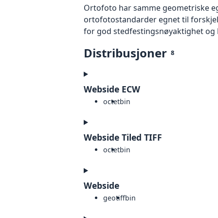
Ortofoto har samme geometriske egen
ortofotostandarder egnet til forskj
for god stedfestingsnøyaktighet og 
Distribusjoner
8
Webside ECW
octet
bin
Webside Tiled TIFF
octet
bin
Webside
geotiff
bin