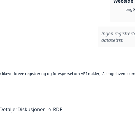
Webside
p
png
Ingen registrert
datasettet.
kan likevel kreve registrering og forespørsel om API-nøkler, så lenge hvem som
Detaljer
Diskusjoner
RDF
0