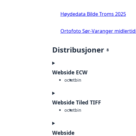
Høydedata Bilde Troms 2025
Ortofoto Sør-Varanger midlertid
Distribusjoner
8
Webside ECW
octet
bin
Webside Tiled TIFF
octet
bin
Webside