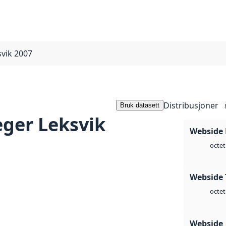
svik 2007
Distribusjoner
Bruk datasett
eger Leksvik
Webside
octet
Webside 
octet
Webside