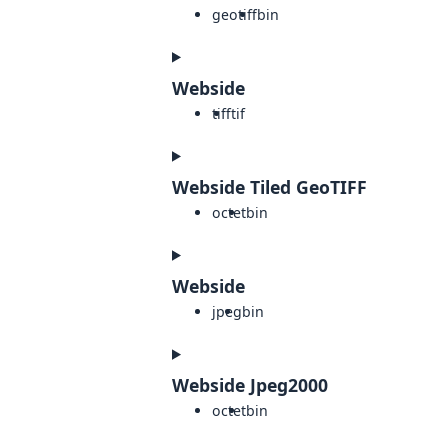
geotiff
bin
Webside
tiff
tif
Webside Tiled GeoTIFF
octet
bin
Webside
jpeg
bin
Webside Jpeg2000
octet
bin