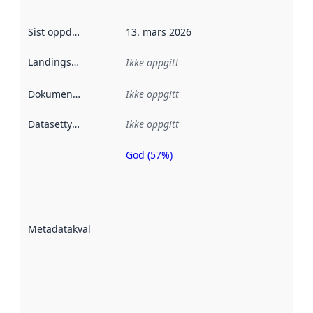
Sist oppdatert
:
13. mars 2026
Landingsside
:
Ikke oppgitt
Dokumentasjon
:
Ikke oppgitt
Datasettype
:
Ikke oppgitt
God (57%)
Metadatakvalitet
er en indikator
på hvor godt
datasettene er
beskrevet ved
Metadatakvalitet
:
hjelp
avmetadata.
Les mer om
metadatakvalitet
her