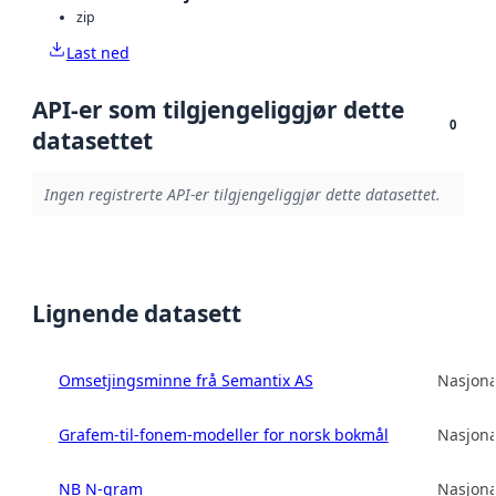
zip
Last ned
API-er som tilgjengeliggjør dette
0
datasettet
Ingen registrerte API-er tilgjengeliggjør dette datasettet.
Lignende datasett
Omsetjingsminne frå Semantix AS
Nasjona
Grafem-til-fonem-modeller for norsk bokmål
Nasjona
NB N-gram
Nasjona