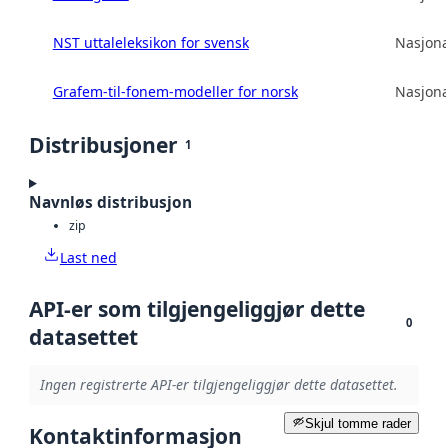
NST uttaleleksikon for svensk
Nasjona
Grafem-til-fonem-modeller for norsk
Nasjona
Distribusjoner
1
Navnløs distribusjon
zip
Last ned
API-er som tilgjengeliggjør dette
0
datasettet
Ingen registrerte API-er tilgjengeliggjør dette datasettet.
Skjul tomme rader
Kontaktinformasjon