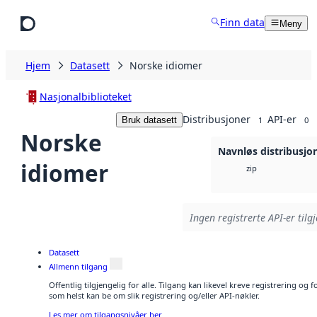
Hopp til hovedinnhold
Finn data
Meny
Hjem
Datasett
Norske idiomer
Nasjonalbiblioteket
Distribusjoner
API-er
Bruk datasett
1
0
Norske
Navnløs distribusjo
idiomer
zip
Ingen registrerte API-er tilg
Datasett
Allmenn tilgang
Offentlig tilgjengelig for alle. Tilgang kan likevel kreve registrering og
som helst kan be om slik registrering og/eller API-nøkler.
Les mer om tilgangsnivåer her