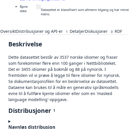
Åpne
Datasettet er klassifisert som allmenn tilgang og har mins
data
lisens.
Oversikt
Distribusjoner og API-er
Detaljer
Diskusjoner
RDF
1
0
Beskrivelse
Dette datasettet består av 3537 norske idiomer og fraser
som forekommer flere enn 100 ganger i Nettbiblioteket.
Det er 3455 idiomer på bokmål og 88 på nynorsk. I
fremtiden vil vi prøve å legge til flere idiomer for nynorsk.
Se dokumentasjonsfilen for en beskrivelse av datasettet.
Dataene kan brukes til å måle en generativ språkmodells
evne til å fullføre kjente idiomer eller som en 'masked
language modelling'-oppgave.
Distribusjoner
1
Navnløs distribusjon