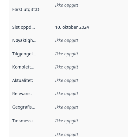
Ikke oppgitt
Først utgitt
:
Denne datoen sier når dataene i dette datasettet 
Sist oppdatert
:
10. oktober 2024
Nøyaktighet
:
Ikke oppgitt
Tilgjengelighet
:
Ikke oppgitt
Kompletthet
:
Ikke oppgitt
Aktualitet
:
Ikke oppgitt
Relevans
:
Ikke oppgitt
Geografisk avgrensning
:
Ikke oppgitt
Tidsmessig avgrensning
Ikke oppgitt
:
Ikke oppgitt