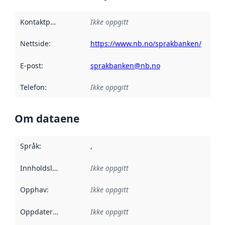
Kontaktpunkt
:
Ikke oppgitt
Nettside
:
https://www.nb.no/sprakbanken/
E-post
:
sprakbanken@nb.no
Telefon
:
Ikke oppgitt
Om dataene
Språk
:
,
Innholdsleverandører
Ikke oppgitt
:
Opphav
:
Ikke oppgitt
Oppdateringsfrekvens
Ikke oppgitt
: