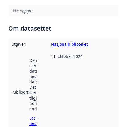
Ikke oppgitt
Om datasettet
Utgiver
:
Nasjonalbiblioteket
11. oktober 2024
Denne datoen
sier når
datasettet ble
høstet av
data.norge.no.
Det kan ha
Publisert
:
vært
tilgjengelig
tidligere
andre steder.
Les mer om
høsting her