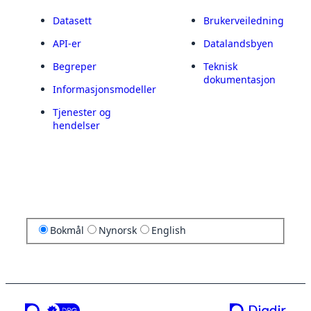
Datasett
Brukerveiledning
API-er
Datalandsbyen
Begreper
Teknisk
dokumentasjon
Informasjonsmodeller
Tjenester og
hendelser
Bokmål
Nynorsk
English
en tjeneste fra