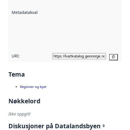
datasettene er
beskrevet ved
Metadatakvalitet
:
hjelp
avmetadata.
Les mer om
metadatakvalitet
her
URI:
Kopier
Tema
Regioner og byer
Nøkkelord
Ikke oppgitt
Diskusjoner på Datalandsbyen
0