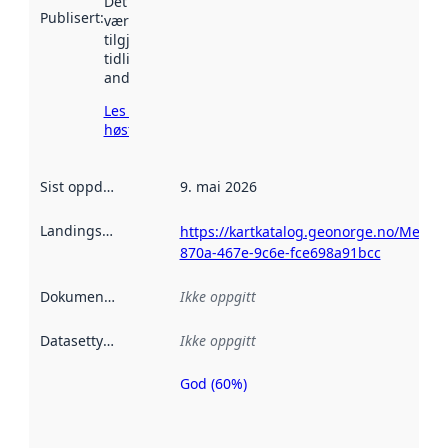
Det kan ha
Publisert
:
vært
tilgjengelig
tidligere
andre steder.
Les mer om
høsting her
Sist oppdatert
:
9. mai 2026
Landingsside
:
https://kartkatalog.geonorge.no/Metad
870a-467e-9c6e-fce698a91bcc
Dokumentasjon
:
Ikke oppgitt
Datasettype
:
Ikke oppgitt
God (60%)
Metadatakvalitet
er en indikator
på hvor godt