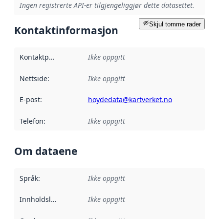
Ingen registrerte API-er tilgjengeliggjør dette datasettet.
Skjul tomme rader
Kontaktinformasjon
Kontaktpunkt
:
Ikke oppgitt
Nettside
:
Ikke oppgitt
E-post
:
hoydedata@kartverket.no
Telefon
:
Ikke oppgitt
Om dataene
Språk
:
Ikke oppgitt
Innholdsleverandører
Ikke oppgitt
: