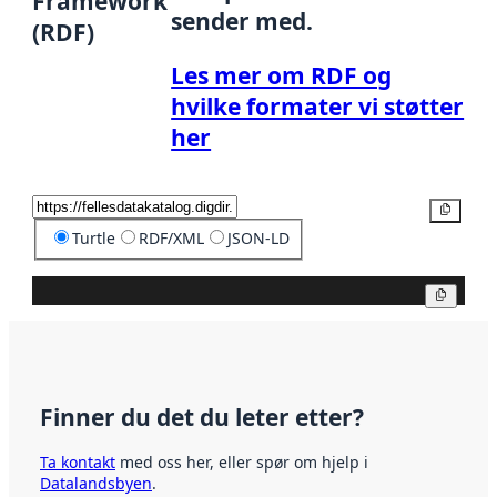
Framework
sender med.
(RDF)
Les mer om RDF og
hvilke formater vi støtter
her
Kopier
Turtle
RDF/XML
JSON-LD
Kopier
Finner du det du leter etter?
Ta kontakt
med oss her, eller spør om hjelp i
Datalandsbyen
.