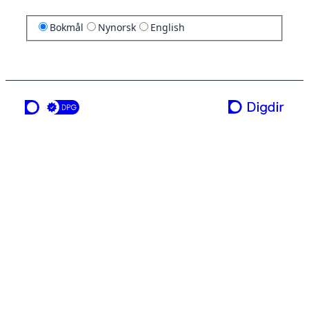
Bokmål
Nynorsk
English
en tjeneste fra