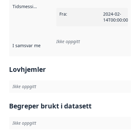
Tidsmessig avgrensning
:
Fra
:
2024-02-
14T00:00:00Z
Ikke oppgitt
I samsvar med
:
Referanse til en implementasjonsregel eller a
Lovhjemler
Ikke oppgitt
Begreper brukt i datasett
Ikke oppgitt