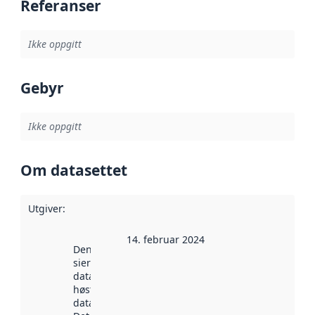
Referanser
Ikke oppgitt
Gebyr
Ikke oppgitt
Om datasettet
Utgiver
:
14. februar 2024
Denne datoen
sier når
datasettet ble
høstet av
data.norge.no.