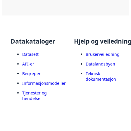
Datakataloger
Hjelp og veilednin
Datasett
Brukerveiledning
API-er
Datalandsbyen
Begreper
Teknisk
dokumentasjon
Informasjonsmodeller
Tjenester og
hendelser