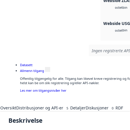
Webside ZLA
bin
octet
Webside US
bin
octet
Ingen registrerte API
Datasett
Allmenn tilgang
Offentlig tilgjengelig for alle. Tilgang kan likevel kreve registrering o
helst kan be om slik registrering og/eller API-nøkler.
Les mer om tilgangsnivåer her
Oversikt
Distribusjoner og API-er
Detaljer
Diskusjoner
RDF
5
0
Beskrivelse