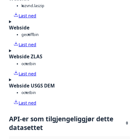
laz
vnd.laszip
Last ned
Webside
geotiff
bin
Last ned
Webside ZLAS
octet
bin
Last ned
Webside USGS DEM
octet
bin
Last ned
API-er som tilgjengeliggjør dette
0
datasettet