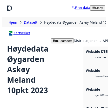
Hopp til hovedinnhold
Finn data
Meny
Hjem
Datasett
Høydedata Øygarden Askøy Meland 10p
Kartverket
Distribusjoner
API
Bruk datasett
5
Høydedata
Webside DTE
Øygarden
bin
octet
Askøy
Webside
vnd.las
Meland
laz
10pkt 2023
Webside
bin
geotiff