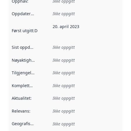
Opphav
:
Ikke oppgitt
Oppdateringsfrekvens
Ikke oppgitt
:
20. april 2023
Først utgitt
:
Denne datoen sier når dataene i dette datasettet 
Sist oppdatert
:
Ikke oppgitt
Nøyaktighet
:
Ikke oppgitt
Tilgjengelighet
:
Ikke oppgitt
Kompletthet
:
Ikke oppgitt
Aktualitet
:
Ikke oppgitt
Relevans
:
Ikke oppgitt
Geografisk avgrensning
:
Ikke oppgitt