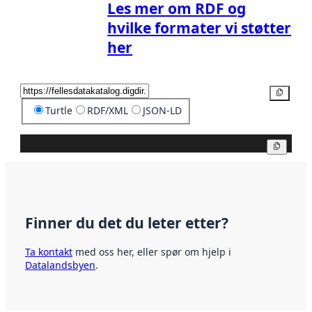
Les mer om RDF og
hvilke formater vi støtter
her
Kopier
Turtle
RDF/XML
JSON-LD
Kopier
Finner du det du leter etter?
Ta kontakt
med oss her, eller spør om hjelp i
Datalandsbyen
.