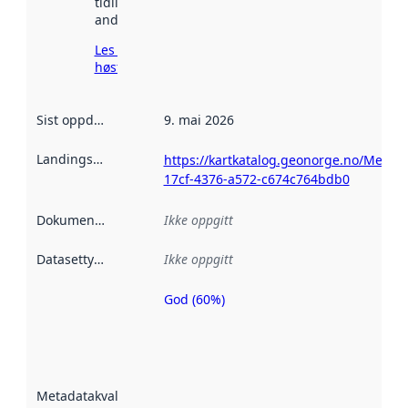
tidligere
andre steder.
Les mer om
høsting her
Sist oppdatert
:
9. mai 2026
Landingsside
:
https://kartkatalog.geonorge.no/Metad
17cf-4376-a572-c674c764bdb0
Dokumentasjon
:
Ikke oppgitt
Datasettype
:
Ikke oppgitt
God (60%)
Metadatakvalitet
er en indikator
på hvor godt
datasettene er
beskrevet ved
Metadatakvalitet
:
hjelp