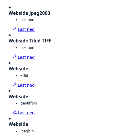
Webside Jpeg2000
octet
bin
Last ned
Webside Tiled TIFF
octet
bin
Last ned
Webside
tiff
tif
Last ned
Webside
geotiff
bin
Last ned
Webside
jpeg
bin