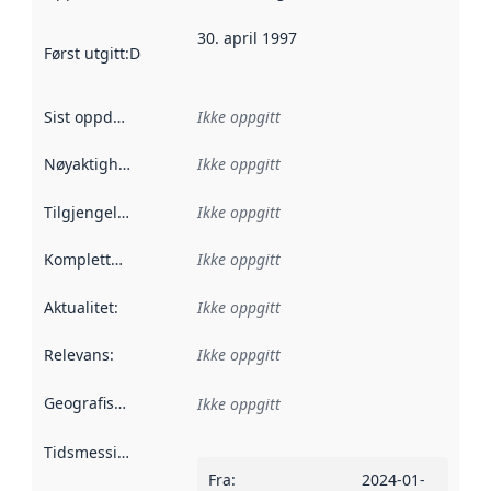
30. april 1997
Først utgitt
:
Denne datoen sier når dataene i dette datasettet 
Sist oppdatert
:
Ikke oppgitt
Nøyaktighet
:
Ikke oppgitt
Tilgjengelighet
:
Ikke oppgitt
Kompletthet
:
Ikke oppgitt
Aktualitet
:
Ikke oppgitt
Relevans
:
Ikke oppgitt
Geografisk avgrensning
:
Ikke oppgitt
Tidsmessig avgrensning
:
Fra
:
2024-01-