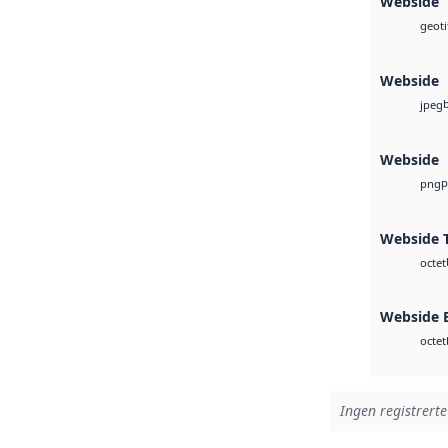
Webside
geoti
Webside
jpeg
Webside
p
png
Webside T
octet
Webside
octet
Ingen registrerte