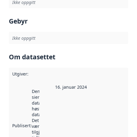
Ikke oppgitt
Gebyr
Ikke oppgitt
Om datasettet
Utgiver
:
16. januar 2024
Denne datoen
sier når
datasettet ble
høstet av
data.norge.no.
Det kan ha
Publisert
:
vært
tilgjengelig