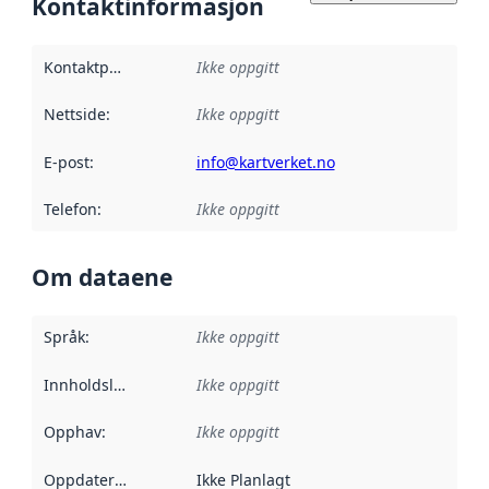
Kontaktinformasjon
Kontaktpunkt
:
Ikke oppgitt
Nettside
:
Ikke oppgitt
E-post
:
info@kartverket.no
Telefon
:
Ikke oppgitt
Om dataene
Språk
:
Ikke oppgitt
Innholdsleverandører
Ikke oppgitt
:
Opphav
:
Ikke oppgitt
Oppdateringsfrekvens
Ikke Planlagt
: