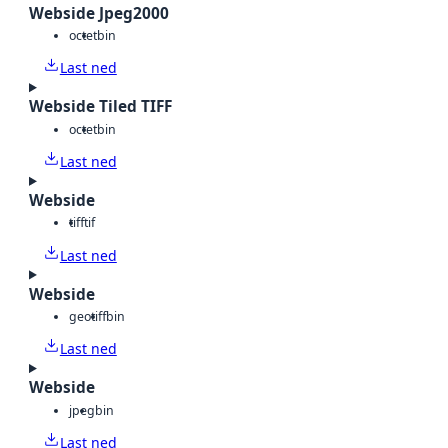
Webside Jpeg2000
octet
bin
Last ned
Webside Tiled TIFF
octet
bin
Last ned
Webside
tiff
tif
Last ned
Webside
geotiff
bin
Last ned
Webside
jpeg
bin
Last ned