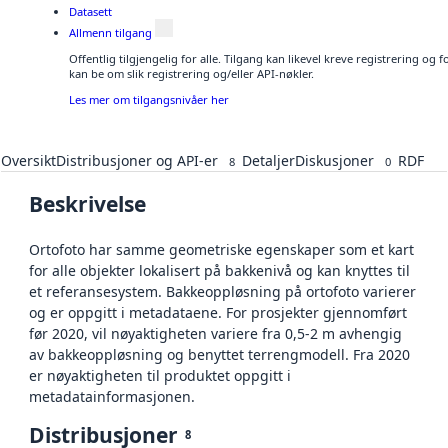
Datasett
Allmenn tilgang
Offentlig tilgjengelig for alle. Tilgang kan likevel kreve registrering o
kan be om slik registrering og/eller API-nøkler.
Les mer om tilgangsnivåer her
Oversikt
Distribusjoner og API-er
Detaljer
Diskusjoner
RDF
8
0
Beskrivelse
Ortofoto har samme geometriske egenskaper som et kart
for alle objekter lokalisert på bakkenivå og kan knyttes til
et referansesystem. Bakkeoppløsning på ortofoto varierer
og er oppgitt i metadataene. For prosjekter gjennomført
før 2020, vil nøyaktigheten variere fra 0,5-2 m avhengig
av bakkeoppløsning og benyttet terrengmodell. Fra 2020
er nøyaktigheten til produktet oppgitt i
metadatainformasjonen.
Distribusjoner
8