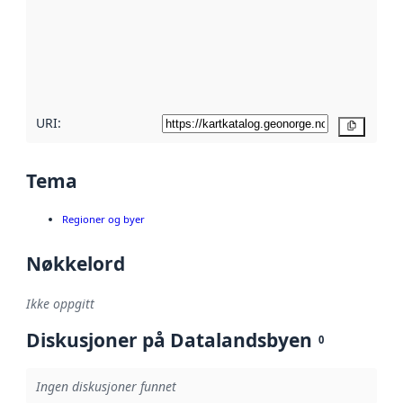
avmetadata.
Les mer om
metadatakvalitet
her
URI:
Kopier
Tema
Regioner og byer
Nøkkelord
Ikke oppgitt
Diskusjoner på Datalandsbyen
0
Ingen diskusjoner funnet