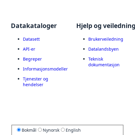
Datakataloger
Hjelp og veilednin
Datasett
Brukerveiledning
API-er
Datalandsbyen
Begreper
Teknisk
dokumentasjon
Informasjonsmodeller
Tjenester og
hendelser
Bokmål
Nynorsk
English