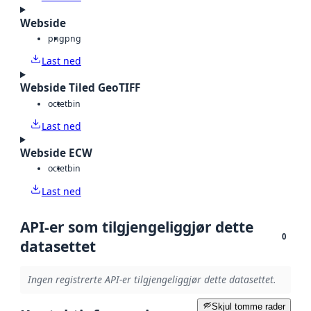
Webside
png
png
Last ned
Webside Tiled GeoTIFF
octet
bin
Last ned
Webside ECW
octet
bin
Last ned
API-er som tilgjengeliggjør dette
0
datasettet
Ingen registrerte API-er tilgjengeliggjør dette datasettet.
Skjul tomme rader