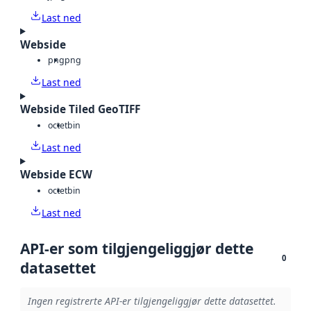
Last ned
Webside
png
png
Last ned
Webside Tiled GeoTIFF
octet
bin
Last ned
Webside ECW
octet
bin
Last ned
API-er som tilgjengeliggjør dette
0
datasettet
Ingen registrerte API-er tilgjengeliggjør dette datasettet.