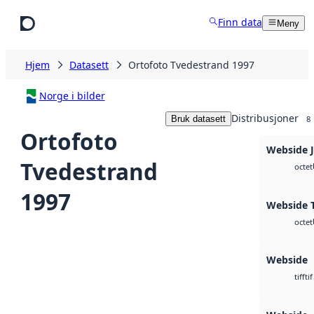
Hopp til hovedinnhold
Finn data
Meny
Hjem
Datasett
Ortofoto Tvedestrand 1997
Norge i bilder
Distribusjoner
Bruk datasett
8
Ortofoto
Webside 
Tvedestrand
octet
1997
Webside T
octet
Webside
tif
tiff