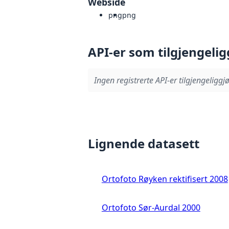
Webside
png
png
API-er som tilgjengelig
Ingen registrerte API-er tilgjengeliggjø
Lignende datasett
Ortofoto Røyken rektifisert 2008
Ortofoto Sør-Aurdal 2000