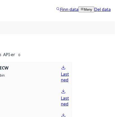
Finn data
Del data
Meny
API-er
8
0
 ECW
Last
bin
ned
Last
ned