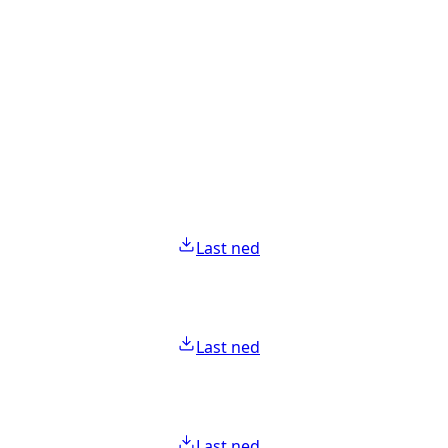
Last ned
Last ned
Last ned