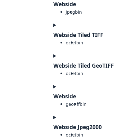
Webside
jpeg
bin
Webside Tiled TIFF
octet
bin
Webside Tiled GeoTIFF
octet
bin
Webside
geotiff
bin
Webside Jpeg2000
octet
bin