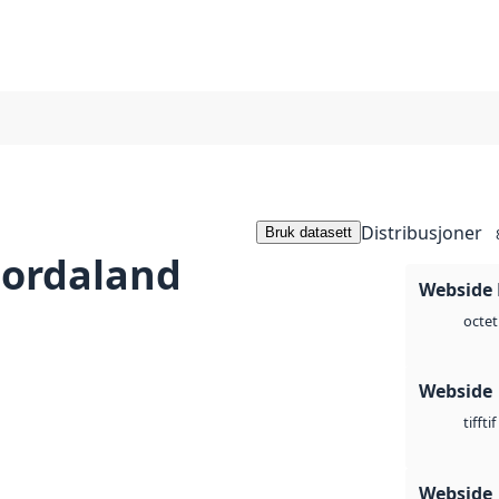
Distribusjoner
Bruk datasett
Hordaland
Webside
octet
Webside
tif
tiff
Webside