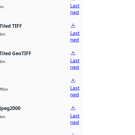
Last
bin
ned
Tiled TIFF
Last
bin
ned
Tiled GeoTIFF
Last
bin
ned
Last
bin
ff
ned
Jpeg2000
Last
bin
ned