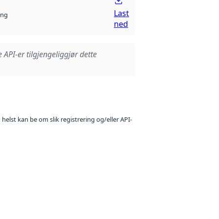
Last
ng
ned
e API-er tilgjengeliggjør dette
 helst kan be om slik registrering og/eller API-