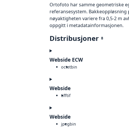
Ortofoto har samme geometriske egen
referansesystem. Bakkeoppløsning på
nøyaktigheten variere fra 0,5-2 m a
oppgitt i metadatainformasjonen.
Distribusjoner
8
Webside ECW
octet
bin
Webside
tiff
tif
Webside
jpeg
bin