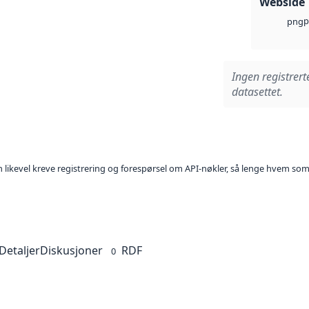
Webside
p
png
Ingen registrert
datasettet.
kan likevel kreve registrering og forespørsel om API-nøkler, så lenge hvem som
Detaljer
Diskusjoner
RDF
0