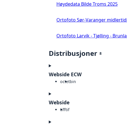
Høydedata Bilde Troms 2025
Ortofoto Sør-Varanger midlertid
Ortofoto Larvik - Tjølling - Brunl
Distribusjoner
8
Webside ECW
octet
bin
Webside
tiff
tif