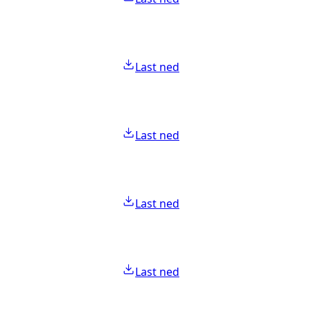
Last ned
Last ned
Last ned
Last ned