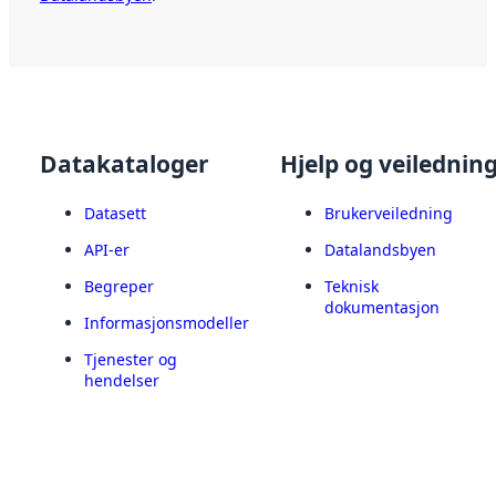
Datakataloger
Hjelp og veilednin
Datasett
Brukerveiledning
API-er
Datalandsbyen
Begreper
Teknisk
dokumentasjon
Informasjonsmodeller
Tjenester og
hendelser