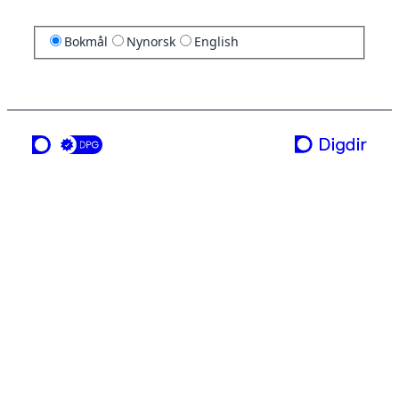
Bokmål
Nynorsk
English
en tjeneste fra