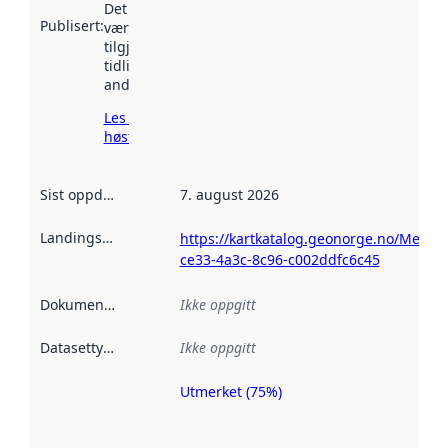
Det kan ha
Publisert
:
vært
tilgjengelig
tidligere
andre steder.
Les mer om
høsting her
Sist oppdatert
:
7. august 2026
Landingsside
:
https://kartkatalog.geonorge.no/Metad
ce33-4a3c-8c96-c002ddfc6c45
Dokumentasjon
:
Ikke oppgitt
Datasettype
:
Ikke oppgitt
Utmerket (75%)
Metadatakvalitet
er en indikator
på hvor godt