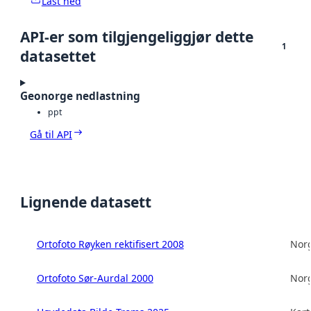
Last ned
API-er som tilgjengeliggjør dette
1
datasettet
Geonorge nedlastning
ppt
Gå til API
Lignende datasett
Ortofoto Røyken rektifisert 2008
Norg
Ortofoto Sør-Aurdal 2000
Norg