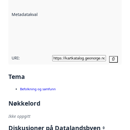
datasettene er
beskrevet ved
Metadatakvalitet
:
hjelp
avmetadata.
Les mer om
metadatakvalitet
her
URI:
Kopier
Tema
Befolkning og samfunn
Nøkkelord
Ikke oppgitt
Diskusjoner på Datalandsbyen
0