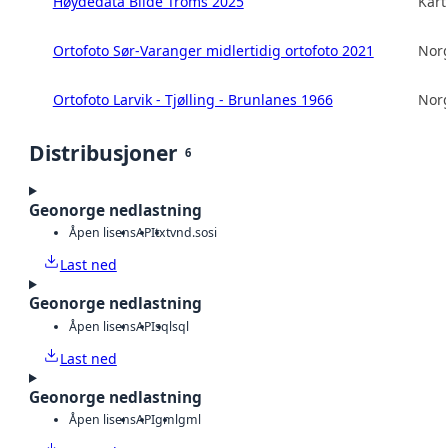
Høydedata Bilde Troms 2025
Kart
Ortofoto Sør-Varanger midlertidig ortofoto 2021
Norg
Ortofoto Larvik - Tjølling - Brunlanes 1966
Norg
Distribusjoner
6
Geonorge nedlastning
Åpen lisens
API
txt
vnd.sosi
Last ned
Geonorge nedlastning
Åpen lisens
API
sql
sql
Last ned
Geonorge nedlastning
Åpen lisens
API
gml
gml