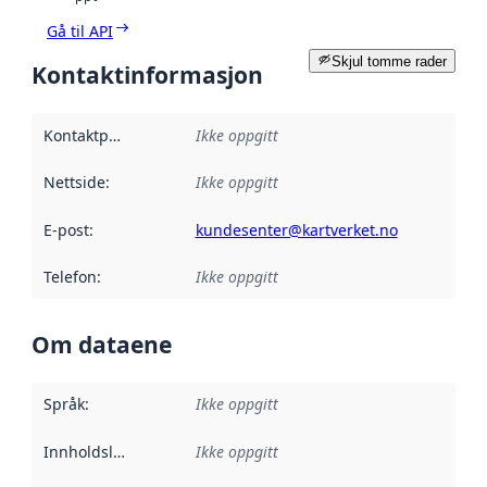
Gå til API
Skjul tomme rader
Kontaktinformasjon
Kontaktpunkt
:
Ikke oppgitt
Nettside
:
Ikke oppgitt
E-post
:
kundesenter@kartverket.no
Telefon
:
Ikke oppgitt
Om dataene
Språk
:
Ikke oppgitt
Innholdsleverandører
Ikke oppgitt
: