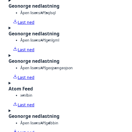
Geonorge nedlastning
Åpen lisens
API
sql
sql
Last ned
Geonorge nedlastning
Åpen lisens
API
gml
gml
Last ned
Geonorge nedlastning
Åpen lisens
API
geojson
geojson
Last ned
Atom Feed
xml
bin
Last ned
Geonorge nedlastning
Åpen lisens
API
gdb
bin