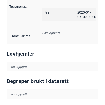
Tidsmessig avgrensning
:
Fra
:
2020-01-
03T00:00:00Z
Ikke oppgitt
I samsvar med
:
Referanse til en implementasjonsregel eller a
Lovhjemler
Ikke oppgitt
Begreper brukt i datasett
Ikke oppgitt