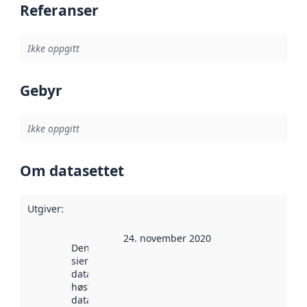
Referanser
Ikke oppgitt
Gebyr
Ikke oppgitt
Om datasettet
Utgiver
:
24. november 2020
Denne datoen
sier når
datasettet ble
høstet av
data.norge.no.