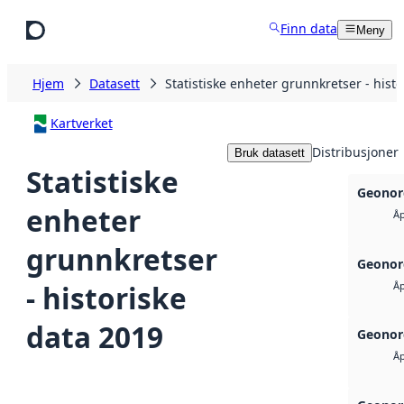
Hopp til hovedinnhold
Finn data
Meny
Hjem
Datasett
Statistiske enheter grunnkretser - hist
Kartverket
Distribusjoner
Bruk datasett
Statistiske
Geonor
enheter
Åp
grunnkretser
Geonor
- historiske
Åp
data 2019
Geonor
Åp