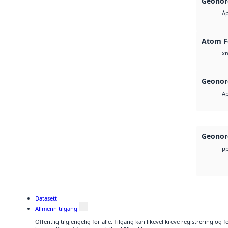
Geonor
Åp
Atom F
x
Geonor
Åp
Geonor
pp
Datasett
Allmenn tilgang
Offentlig tilgjengelig for alle. Tilgang kan likevel kreve registrering o