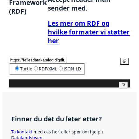
Framework
sender med.
(RDF)
Les mer om RDF og
hvilke formater vi støtter
her
Kopier
Turtle
RDF/XML
JSON-LD
Kopier
Finner du det du leter etter?
Ta kontakt
med oss her, eller spør om hjelp i
Datalandsbyen
.