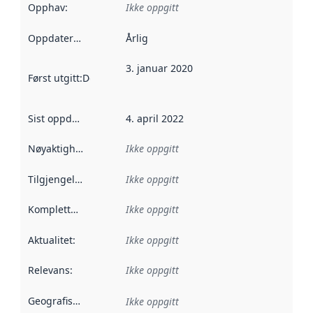
Opphav
:
Ikke oppgitt
Oppdateringsfrekvens
Årlig
:
3. januar 2020
Først utgitt
:
Denne datoen sier når dataene i dette datasettet 
Sist oppdatert
:
4. april 2022
Nøyaktighet
:
Ikke oppgitt
Tilgjengelighet
:
Ikke oppgitt
Kompletthet
:
Ikke oppgitt
Aktualitet
:
Ikke oppgitt
Relevans
:
Ikke oppgitt
Geografisk avgrensning
:
Ikke oppgitt