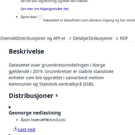
be om slik registrering og/eller API-nøkler.
Les mer om tilgangsnivåer her
Åpne data
Datasettet er klassifisert som allmenn tilgang og har mins
Oversikt
Distribusjoner og API-er
Detaljer
Diskusjoner
RDF
7
0
Beskrivelse
Datasettet viser grunnkretsinndelingen i Norge
gjeldende i 2019. Grunnkretser er stabile statistiske
enheter som ble opprettet i samarbeid mellom
kommunen og Statistisk sentralbyrå (SSB).
Distribusjoner
6
Geonorge nedlastning
Åpen lisens
API
txt
vnd.sosi
Last ned