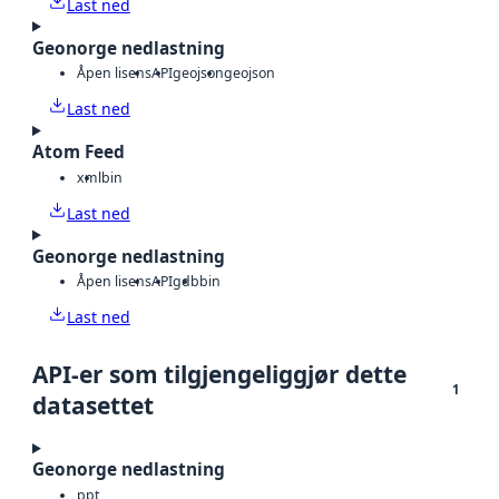
Last ned
Geonorge nedlastning
Åpen lisens
API
geojson
geojson
Last ned
Atom Feed
xml
bin
Last ned
Geonorge nedlastning
Åpen lisens
API
gdb
bin
Last ned
API-er som tilgjengeliggjør dette
1
datasettet
Geonorge nedlastning
ppt